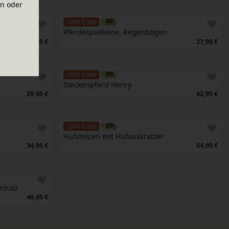
en oder
-20% Code
Pferdespielleine, Regenbogen
43,95 €
27,95 €
-20% Code
Steckenpferd Henry
29,95 €
42,95 €
-20% Code
Hufstelzen mit Hufauskratzer
34,95 €
54,95 €
nholz
46,95 €