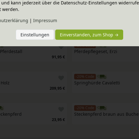
ig und kann jederzeit über die Datenschutz-Einstellungen widerruf
t werden.
-20% Code
rdepflege-Set mit Tasche
Hindernis Active
hutz­erklärung
|
Impressum
25,95 €
Einstellungen
Einverstanden, zum Shop →
-20% Code
Pferdestall
Pferdepflegeset, Erzi
91,95 €
-20% Code
 Holz
Springhürde Cavaletti
209,95 €
-20% Code
teckenpferd
Steckenpferd braun aus Buche
23,95 €