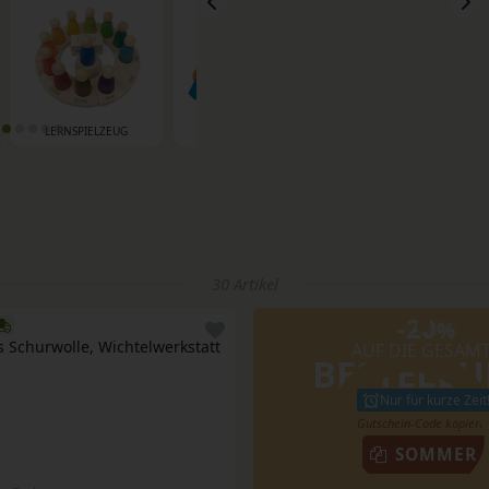
LERNSPIELZEUG
MOTORIKSPIELZEUG
PFERDESPIELZEUG
30 Artikel
-20
%
s Schurwolle, Wichtelwerkstatt 
AUF DIE GESAM
BESTELL
Nur für kurze Zeit
SOMMER