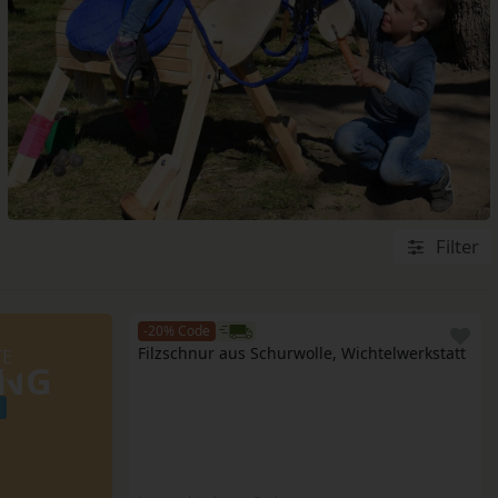
PUPPENECKE
SPORT- & SPIELGERÄTE
TIERE & BAUERNHOF
Filter
-20% Code
Filzschnur aus Schurwolle, Wichtelwerkstatt 
TE
UNG
!