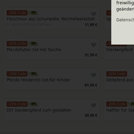
freiwill
geänder
-20% Code
-20% Code
Filzschnur aus Schurwolle, Wichtelwerkstatt 
Spielzeug Pfe
Daten­sc
In verschiedenen Farben
11,95 €
-20% Code
-20% Code
Pferdefutter Set mit Tasche
Steckenpferd 
21,95 €
-20% Code
-20% Code
Pferde Hindernis-Set für Kinder
Reitpferd aus
61,95 €
-20% Code
-20% Code
DIY Steckenpferd zum gestalten
Halfter für S
39,95 €