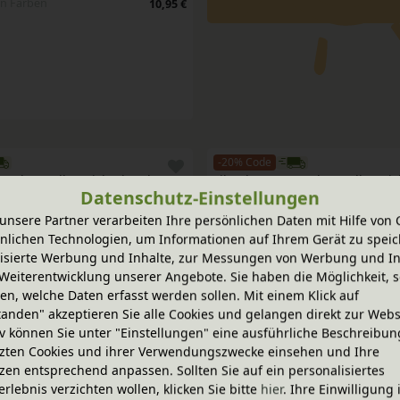
en Farben
10,95 €
-20% Code
s Schurwolle, Wichtelwerkstatt 
Filzschnur aus Schurwolle, Wic
Datenschutz-Einstellungen
en Farben
In verschiedenen Farben
11,95 €
unsere Partner verarbeiten Ihre persönlichen Daten mit Hilfe von 
nlichen Technologien, um Informationen auf Ihrem Gerät zu speic
-20% Code
isierte Werbung und Inhalte, zur Messungen von Werbung und In
s Schurwolle, Wichtelwerkstatt 
Filzschnur aus Schurwolle, Wic
Weiterentwicklung unserer Angebote. Sie haben die Möglichkeit, s
en Farben
In verschiedenen Farben
11,95 €
n, welche Daten erfasst werden sollen. Mit einem Klick auf
tanden" akzeptieren Sie alle Cookies und gelangen direkt zur Webs
iv können Sie unter "Einstellungen" eine ausführliche Beschreibun
-20% Code
zten Cookies und ihrer Verwendungszwecke einsehen und Ihre
s Schurwolle, Wichtelwerkstatt 
Filzschnur aus Schurwolle, Wic
zen entsprechend anpassen. Sollten Sie auf ein personalisiertes
en Farben
In verschiedenen Farben
11,95 €
erlebnis verzichten wollen, klicken Sie bitte
hier
. Ihre Einwilligung 