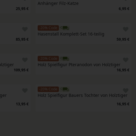
Anhänger Filz-Katze
25,95 €
6,95 €
-20% Code
Hasenstall Komplett-Set 16-teilig
85,95 €
59,95 €
-20% Code
lztiger
Holz Spielfigur Pteranodon von Holztiger
109,95 €
16,95 €
-20% Code
iger
Holz Spielfigur Bauers Tochter von Holztiger
13,95 €
16,95 €