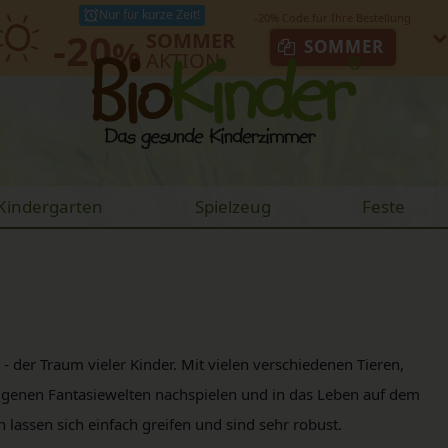
Nur für kurze Zeit!
-20
SOMMER
%
SOMMER
AKTION
Kindergarten
Spielzeug
Feste
- der Traum vieler Kinder. Mit vielen verschiedenen Tieren,
igenen Fantasiewelten nachspielen und in das Leben auf dem
 lassen sich einfach greifen und sind sehr robust.