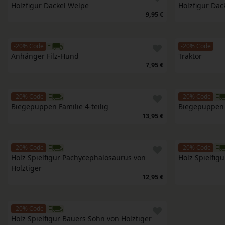
Holzfigur Dackel Welpe
Holzfigur Dac
9,95 €
-20% Code
-20% Code
Anhänger Filz-Hund
Traktor
7,95 €
-20% Code
-20% Code
Biegepuppen Familie 4-teilig
Biegepuppen 
13,95 €
-20% Code
-20% Code
Holz Spielfigur Pachycephalosaurus von 
Holz Spielfigu
Holztiger
12,95 €
-20% Code
Holz Spielfigur Bauers Sohn von Holztiger