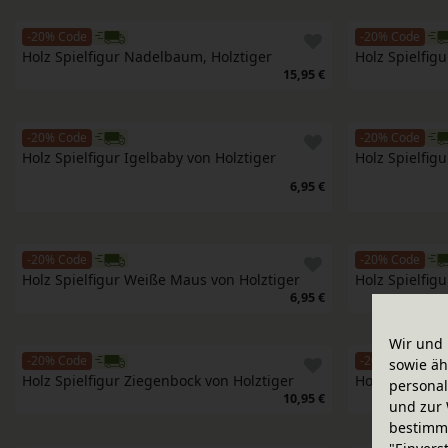
-20% Code
-20% Code
Holz Spielfigur Nadelbaum, Holztiger
Holz Spielfig
15,95 €
-20% Code
-20% Code
Holz Spielfigur Igelbaby von Holztiger
Holz Spielfigu
6,95 €
-20% Code
-20% Code
Holz Spielfigur Weiße Maus von Holztiger
Holz Spielfig
6,95 €
Wir und 
-20% Code
-20% Code
sowie äh
Holz Spielfigur Ziegenbock von Holztiger
Holz Spielfig
personal
10,95 €
und zur 
bestimme