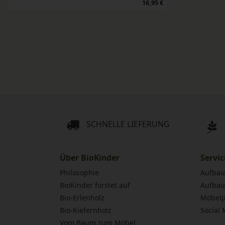
16,95 €
SCHNELLE LIEFERUNG
Über BioKinder
Servic
Philosophie
Aufbau
BioKinder forstet auf
Aufbau
Bio-Erlenholz
Möbelp
Bio-Kiefernholz
Social
Vom Baum zum Möbel