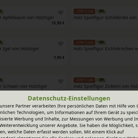
-20% Code
ur Apfelbaum von Holztiger
Holz Spielfigur Schildkröte von
15,95 €
-20% Code
r Igel von Holztiger
Holz Spielfigur Eichhörnchen v
7,95 €
-20% Code
ur Schwan von Holztiger
Holz Spielfigur Zicklein von Hol
9,95 €
Datenschutz-Einstellungen
unsere Partner verarbeiten Ihre persönlichen Daten mit Hilfe von 
-20% Code
nlichen Technologien, um Informationen auf Ihrem Gerät zu speic
ur Braune Kuh von Holztiger
Holz Spielfigur Pony von Holzti
isierte Werbung und Inhalte, zur Messungen von Werbung und In
16,95 €
Weiterentwicklung unserer Angebote. Sie haben die Möglichkeit, s
n, welche Daten erfasst werden sollen. Mit einem Klick auf