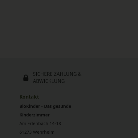
SICHERE ZAHLUNG &
ABWICKLUNG
Kontakt
BioKinder - Das gesunde
Kinderzimmer
Am Erlenbach 14-18
61273 Wehrheim