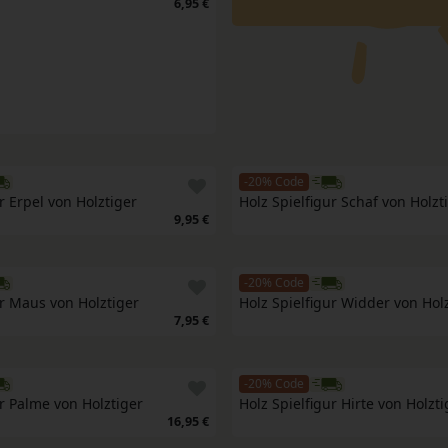
6,95 €
-20% Code
r Erpel von Holztiger
Holz Spielfigur Schaf von Holzt
9,95 €
-20% Code
ur Maus von Holztiger
Holz Spielfigur Widder von Hol
7,95 €
-20% Code
ur Palme von Holztiger
Holz Spielfigur Hirte von Holzti
16,95 €