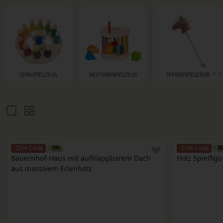
LERNSPIELZEUG
MOTORIKSPIELZEUG
PFERDESPIELZEUG
-20% Code
-20% Code
Bauernhof-Haus mit aufklappbarem Dach 
Holz Spielfig
aus massivem Erlenholz