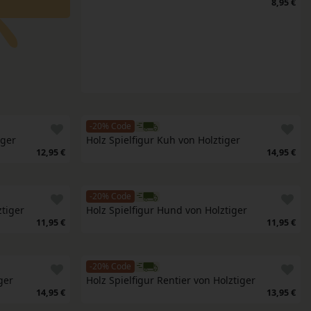
8,95 €
-20% Code
iger
Holz Spielfigur Kuh von Holztiger
12,95 €
14,95 €
-20% Code
ztiger
Holz Spielfigur Hund von Holztiger
11,95 €
11,95 €
-20% Code
ger
Holz Spielfigur Rentier von Holztiger
14,95 €
13,95 €