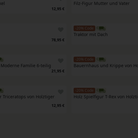
kel
Filz-Figur Mutter und Vater
12,95 €
-20% Code
Traktor mit Dach
78,95 €
-20% Code
Moderne Familie 6-teilig
Bauernhaus und Krippe von Ho
21,95 €
-20% Code
r Triceratops von Holztiger
Holz Spielfigur T-Rex von Holzt
12,95 €