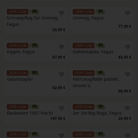
-20% Code
-20% Code
Schneepflug für Unimog, 
Unimog, Fagus
Fagus
77,95 €
33,95 €
-20% Code
-20% Code
Kipper, Fagus
Gabelstapler, Fagus
87,95 €
83,95 €
-20% Code
-20% Code
Gabelstapler
Fahrzeugflotte pastell, 
Grimm´s
62,95 €
68,95 €
-20% Code
-20% Code
Baukasten 1001 Nacht
2er Set Big-Bags, Fagus
147,95 €
24,95 €
-20% Code
-20% Code