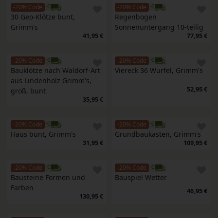
-20% Code
-20% Code
30 Geo-Klötze bunt, 
Regenbogen 
Grimm's 
Sonnenuntergang 10-teilig
41,95 €
77,95 €
-20% Code
-20% Code
Bauklötze nach Waldorf-Art 
Viereck 36 Würfel, Grimm's
aus Lindenholz Grimm's, 
52,95 €
groß, bunt
35,95 €
-20% Code
-20% Code
Haus bunt, Grimm's
Grundbaukasten, Grimm's
31,95 €
109,95 €
-20% Code
-20% Code
Bausteine Formen und 
Bauspiel Wetter
Farben
46,95 €
130,95 €