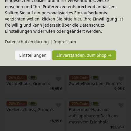
eingesetzten Cookies und ihrer Verwendungszwecke
Grimm's
einsehen und Ihre Präferenzen entsprechend anpassen.
18,95 €
39,95 €
Sollten Sie auf ein personalisiertes Einkaufserlebnis
verzichten wollen, klicken Sie bitte
hier
. Ihre Einwilligung ist
freiwillig und kann jederzeit über die Datenschutz-
-20% Code
-20% Code
Einstellungen widerrufen oder geändert werden.
Korallenschloss, Grimm´s
Wasserschloss, Grimm´s
16,95 €
15,95 €
Daten­schutz­erklärung
|
Impressum
-20% Code
-20% Code
Einstellungen
Einverstanden, zum Shop →
Kleines Feuer
Tropfenturm, Grimm's
18,95 €
11,95 €
-20% Code
-20% Code
Wichtelhaus, Grimm´s
Zwiebelhäuschen, Grimm's 
15,95 €
9,95 €
-20% Code
-20% Code
Wolkenschloss, Grimm´s
Bauernhof-Haus mit 
aufklappbarem Dach aus 
16,95 €
massivem Erlenholz
105,95 €