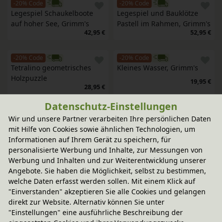
-20% Code
-20% Code
Legespiel Schaukelboote 
Legespiel und Bauklötze 
auf hoher See, Grimm's
Pastell im Rahmen, Grimm's
42,95 €
52,95 €
-20% Code
-20% Code
Tetralino geometrisches 
Kleines Wasser, Grimm's
Holzpuzzle
19,95 €
28,95 €
Datenschutz-Einstellungen
-20% Code
-20% Code
Wir und unsere Partner verarbeiten Ihre persönlichen Daten
Baumscheiben
Blätterturm, Grimm's
mit Hilfe von Cookies sowie ähnlichen Technologien, um
48,95 €
12,95 €
Informationen auf Ihrem Gerät zu speichern, für
personalisierte Werbung und Inhalte, zur Messungen von
-20% Code
-20% Code
Werbung und Inhalten und zur Weiterentwicklung unserer
Regenbogen 6-teilig in 
Blaue Grotte, Grimm´s
Angebote. Sie haben die Möglichkeit, selbst zu bestimmen,
pastell, Grimm´s
49,95 €
welche Daten erfasst werden sollen. Mit einem Klick auf
33,95 €
"Einverstanden" akzeptieren Sie alle Cookies und gelangen
direkt zur Website. Alternativ können Sie unter
-20% Code
-20% Code
"Einstellungen" eine ausführliche Beschreibung der
Kleine Erde, Grimm's
Bauklötze natur mit Rinde, 