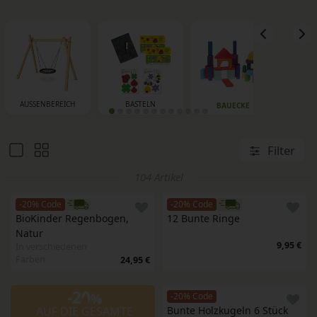
AUSSENBEREICH
BASTELN
B
BAUECKE
Filter
104 Artikel
-20% Code
-20% Code
BioKinder Regenbogen, 
12 Bunte Ringe
Natur
9,95 €
In verschiedenen
Farben
24,95 €
-20
%
-20% Code
AUF DIE GESAMTE
Bunte Holzkugeln 6 Stück