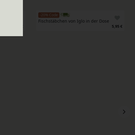
-20% Code
Fischstäbchen von Iglo in der Dose
58,95 €
5,95 €