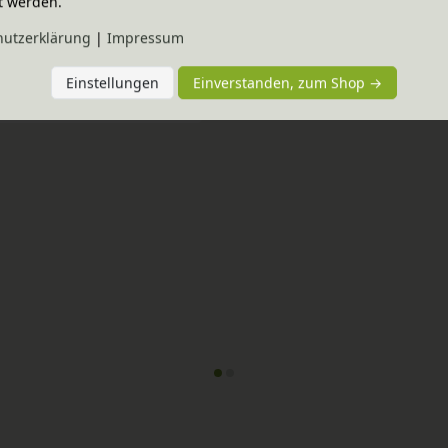
t werden.
hutz­erklärung
|
Impressum
Bestseller
-20% Code
haus®
Arztkoffer
Einstellungen
Einverstanden, zum Shop →
nen Varianten
holz
419,85 €