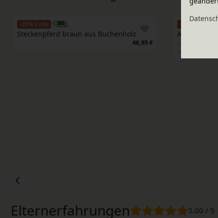
geänder
Daten­sc
-20% Code
-20% Code
Steckenpferd braun aus Buchenholz
Anna Spiel
46,95 €
In verschiede
aus Bio-Erlen
Elternerfahrungen
5.00 / 5