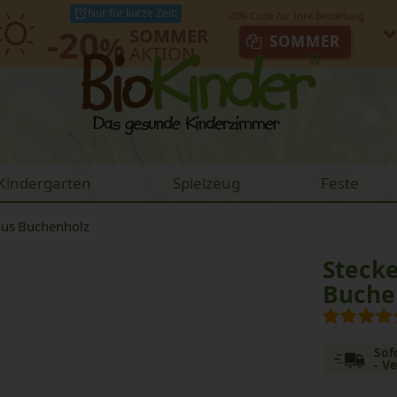
Nur für kurze Zeit!
-20
SOMMER
%
SOMMER
AKTION
Kindergarten
Spielzeug
Feste
aus Buchenholz
Steck
Buche
Sof
- V