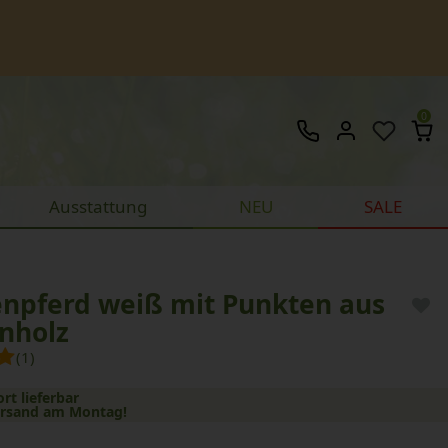
0
Ausstattung
NEU
SALE
enpferd weiß mit Punkten aus
nholz
(1)
ort lieferbar
ersand am Montag!