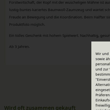
Forstwirtschaft, der Kopf mit der wuscheligen Mähne ist au
lustig-buntes kariertes Baumwoll-Zaumzeug und wartet scho
Freude an Bewegung und die Koordination. Beim Halfter si
Produktfoto möglich.
Ein tolles Geschenk mit hohem Spielwert. Nachhaltig, gesu
Ab 3 Jahren.
Wir und 
sowie äh
personal
und zur 
bestimme
"Einvers
Alternat
eingeset
Präferen
Einkaufs
freiwill
Wird oft zusammen gekauft