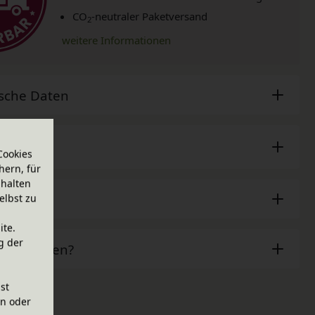
CO
-neutraler Paketversand
2
weitere Informationen
sche Daten
Cookies
hern, für
halten
ör
elbst zu
ite.
g der
ben Fragen?
ist
en oder