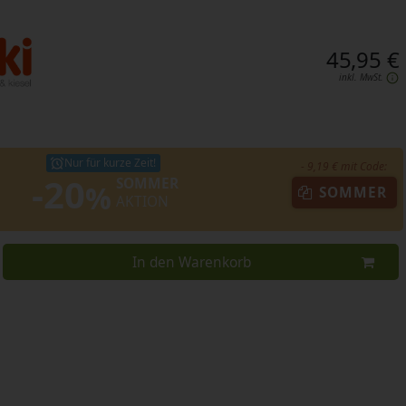
45,95 €
inkl. MwSt.
Nur für kurze Zeit!
- 9,19 € mit Code:
-20
SOMMER
%
SOMMER
AKTION
In den Warenkorb