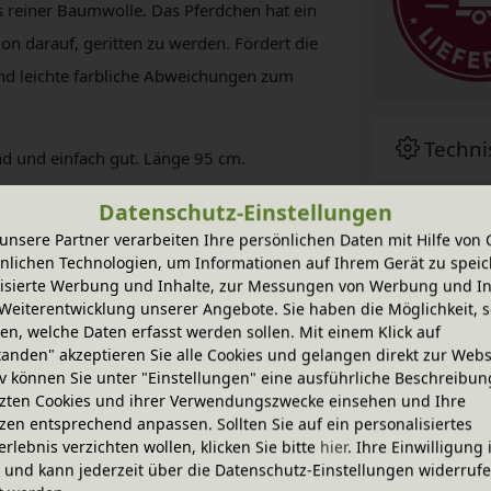
s reiner Baumwolle. Das Pferdchen hat ein
n darauf, geritten zu werden. Fördert die
nd leichte farbliche Abweichungen zum
Techni
nd und einfach gut. Länge 95 cm.
Datenschutz-Einstellungen
goki
unsere Partner verarbeiten Ihre persönlichen Daten mit Hilfe von 
nlichen Technologien, um Informationen auf Ihrem Gerät zu speic
isierte Werbung und Inhalte, zur Messungen von Werbung und In
Zubeh
Weiterentwicklung unserer Angebote. Sie haben die Möglichkeit, s
n, welche Daten erfasst werden sollen. Mit einem Klick auf
tanden" akzeptieren Sie alle Cookies und gelangen direkt zur Webs
iv können Sie unter "Einstellungen" eine ausführliche Beschreibun
Sie ha
zten Cookies und ihrer Verwendungszwecke einsehen und Ihre
zen entsprechend anpassen. Sollten Sie auf ein personalisiertes
erlebnis verzichten wollen, klicken Sie bitte
hier
. Ihre Einwilligung 
ig und kann jederzeit über die Datenschutz-Einstellungen widerruf