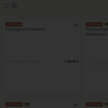
-20% Code
-20% Code
Kindergarten Podestbett 
Moltonauflage
Baumberger
In verschiedenen Farben
1.499,95 €
In verschieden
-20% Code
-20% Code