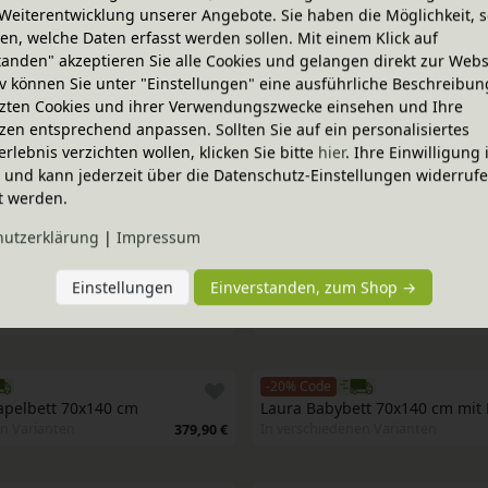
Weiterentwicklung unserer Angebote. Sie haben die Möglichkeit, s
Matratze 70x140 cm
n, welche Daten erfasst werden sollen. Mit einem Klick auf
statt 517,81 €
en Farben
In verschiedenen Farben
388,36 €
tanden" akzeptieren Sie alle Cookies und gelangen direkt zur Webs
iv können Sie unter "Einstellungen" eine ausführliche Beschreibun
zten Cookies und ihrer Verwendungszwecke einsehen und Ihre
-20% Code
BVERKAUF
zen entsprechend anpassen. Sollten Sie auf ein personalisiertes
Kai Stapelbett 90x200 cm
t mit Krone 70x140 cm
erlebnis verzichten wollen, klicken Sie bitte
hier
. Ihre Einwilligung 
statt 387,86 €
In verschiedenen Varianten
en Farben
ig und kann jederzeit über die Datenschutz-Einstellungen widerruf
290,90 €
t werden.
hutz­erklärung
|
Impressum
-20% Code
a mit Roll-Lattenrost und 2 
Niklas Babybett 60x120 cm
Einstellungen
Einverstanden, zum Shop →
In verschiedenen Varianten
n Varianten
1.154,75 €
-20% Code
tapelbett 70x140 cm
Laura Babybett 70x140 cm mit
n Varianten
In verschiedenen Varianten
379,90 €