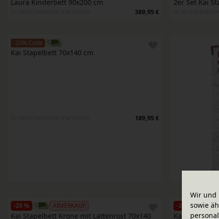
Laura Kinderbett 90x200 cm
2er Set Kai S
In verschiedenen Varianten
In verschiedene
389,95 €
-20% Code
Kai Stapelbett 70x140 cm
In verschiedenen Varianten
189,95 €
Wir und 
sowie äh
-25 %
ABVERKAUF
-25 %
A
personal
Kai Stapelbett Krone mit Lattenrost 70x140 
Kai Stapelbett