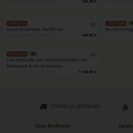
In verschiedenen Varianten
In verschieden
744,95 €
-20% Code
-20% Code
Laura Kinderbett 90x200 cm
Bio-Betteinla
In verschiedenen Varianten
489,95 €
-20% Code
Lina Spielsofa und Schlafsofa-Modul mit 
Bettkasten & mit Armlehnen
In verschiedenen Varianten
1.194,80 €
SCHNELLE LIEFERUNG
Über BioKinder
Servic