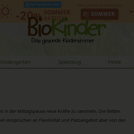
Nur für kurze Zeit!
-20
SOMMER
%
SOMMER
AKTION
Kindergarten
Spielzeug
Feste
eit in der Mittagspause neue Kräfte zu sammeln. Die Betten
ren Ansprüchen an Flexibilität und Platzangebot aber von den