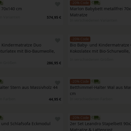
-20% Code
t 70x140 cm
Marlon Babybett metallfrei 70x
Matratze
n Varianten
574,95 €
In verschiedenen Varianten
-20% Code
 Kindermatratze Duo 
Bio Baby- und Kindermatratze 
turlatex mit Bio-Baumwolle, 
Kokoslatex mit Bio-Schurwolle
In verschiedenen Größen
en Größen
286,95 €
-20% Code
lter Stern aus Massivholz 44 
Betthimmel-Halter Wal aus Mas
cm
en Farben
In verschiedenen Farben
44,95 €
-20% Code
a und Schlafsofa Eckmodul
2er Set Leandro Stapelbett 90x
Matratze & Lattenrost