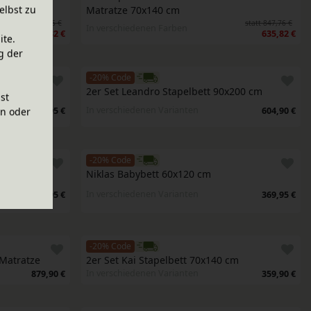
elbst zu
Matratze 70x140 cm
statt 837,76 €
statt 847,76 €
In verschiedenen Farben
628,32 €
635,82 €
ite.
g der
-20% Code
2er Set Leandro Stapelbett 90x200 cm
ist
In verschiedenen Varianten
209,95 €
604,90 €
en oder
-20% Code
Niklas Babybett 60x120 cm
In verschiedenen Varianten
319,95 €
369,95 €
-20% Code
 Matratze
2er Set Kai Stapelbett 70x140 cm
In verschiedenen Varianten
879,90 €
359,90 €