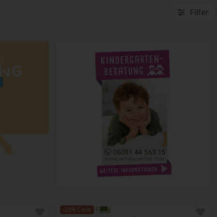
Filter
TE
UNG
!
-20% Code