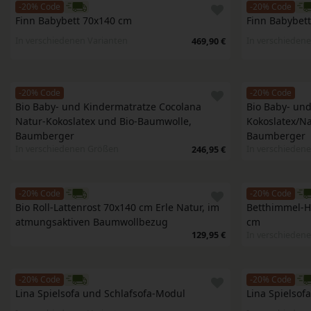
-20% Code
-20% Code
Finn Babybett 70x140 cm
Finn Babybet
In verschiedenen Varianten
In verschiedene
469,90 €
-20% Code
-20% Code
Bio Baby- und Kindermatratze Cocolana 
Bio Baby- und
Natur-Kokoslatex und Bio-Baumwolle, 
Kokoslatex/Na
Baumberger
Baumberger
In verschiedenen Größen
In verschieden
246,95 €
-20% Code
-20% Code
Bio Roll-Lattenrost 70x140 cm Erle Natur, im 
Betthimmel-Ha
atmungsaktiven Baumwollbezug
cm
129,95 €
In verschieden
-20% Code
-20% Code
Lina Spielsofa und Schlafsofa-Modul
Lina Spielsof