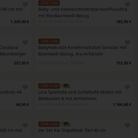
-20% Code
140 cm mit 
Baby- und Kleinkindmatratze NonPlusUltra 
mit Bio-Baumwoll-Bezug
In verschiedenen Größen
1.229,90 €
182,95 €
-20% Code
Cocolana 
Babymatratze Kindermatratze Sanistar mit 
, Baumberger
Baumwoll-Bezug, Aro Artländer
In verschiedenen Größen
227,95 €
153,95 €
-20% Code
sivholz 44 
Lina Spielsofa und Schlafsofa-Modul mit 
Bettkasten & mit Armlehnen
In verschiedenen Varianten
44,95 €
1.169,80 €
-20% Code
200 cm mit 
2er Set Kai Stapelbett 70x140 cm