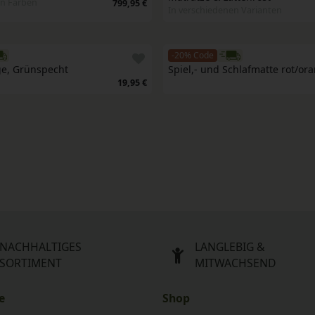
en Farben
799,95 €
In verschiedenen Varianten
-20% Code
ge, Grünspecht
Spiel,- und Schlafmatte rot/or
19,95 €
NACHHALTIGES
LANGLEBIG &
SORTIMENT
MITWACHSEND
e
Shop