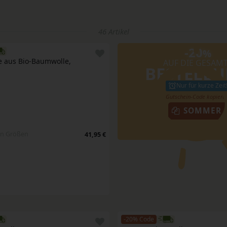
46 Artikel
-20
%
 aus Bio-Baumwolle, 
AUF DIE GESAM
BESTELL
Nur für kurze Zeit
SOMMER
en Größen
41,95 €
-20% Code