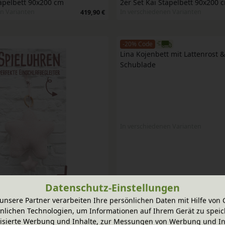
tapelbett 90x200 cm
2er Set Kai Stapelbett 90x200 
n Varianten
In verschiedenen Varianten
419,90 €
-20% Code
Lina Kojenbett mit Lattenrost & 
Schublade
In verschiedenen Varianten
Datenschutz-Einstellungen
unsere Partner verarbeiten Ihre persönlichen Daten mit Hilfe von 
nlichen Technologien, um Informationen auf Ihrem Gerät zu speic
BVERKAUF
-25 %
ABVERKAUF
isierte Werbung und Inhalte, zur Messungen von Werbung und In
 Krone mit Lattenrost 70x140 
Kai Stapelbett Krone mit Latten