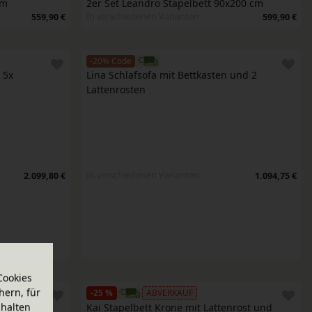
cm
2er Set Leandro Stapelbett 90x200 cm
In verschiedenen Varianten
559,90 €
599,90 €
-20% Code
5x 
Lina Schlafsofa mit Bettkasten und 2 
Lattenrosten
In verschiedenen Varianten
2.099,80 €
1.094,75 €
Cookies
hern, für
-25 %
ABVERKAUF
halten
rost und 
Kai Stapelbett Krone mit Lattenrost und 