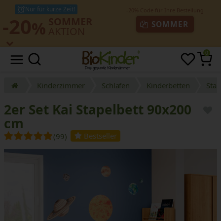
Nur für kurze Zeit!
-20
SOMMER
%
SOMMER
AKTION
0
Kinderzimmer
Schlafen
Kinderbetten
Stap
2er Set Kai Stapelbett 90x200
cm
Bestseller
(99)