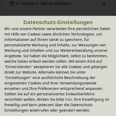
In diesem Set enthalten
Pflegehinweis & Anwendung
Datenschutz-Einstellungen
Wir und unsere Partner verarbeiten Ihre persönlichen Daten
mit Hilfe von Cookies sowie ähnlichen Technologien, um
Sie haben Fragen?
Informationen auf Ihrem Gerät zu speichern, für
personalisierte Werbung und Inhalte, zur Messungen von
Werbung und Inhalten und zur Weiterentwicklung unserer
Angebote. Sie haben die Möglichkeit, selbst zu bestimmen,
Wird oft zusammen gekauft
welche Daten erfasst werden sollen. Mit einem Klick auf
"Einverstanden" akzeptieren Sie alle Cookies und gelangen
direkt zur Website. Alternativ können Sie unter
-20% Code
"Einstellungen" eine ausführliche Beschreibung der
Kai Kopfteil Krone mit Edelsteinen 90 cm
eingesetzten Cookies und ihrer Verwendungszwecke
In verschiedenen Varianten
einsehen und Ihre Präferenzen entsprechend anpassen.
aus Bio-Erlenholz
214,90 €
Sollten Sie auf ein personalisiertes Einkaufserlebnis
verzichten wollen, klicken Sie bitte
hier
. Ihre Einwilligung ist
freiwillig und kann jederzeit über die Datenschutz-
Einstellungen widerrufen oder geändert werden.