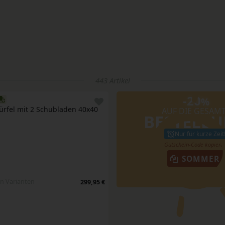
443 Artikel
-20
%
rfel mit 2 Schubladen 40x40 
AUF DIE GESAM
BESTELL
Nur für kurze Zeit
SOMMER
n Varianten
299,95 €