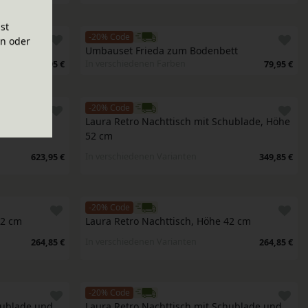
ist
-20% Code
en oder
ett
Umbauset Frieda zum Bodenbett
In verschiedenen Farben
79,95 €
79,95 €
-20% Code
rlatex mit 
Laura Retro Nachttisch mit Schublade, Höhe 
52 cm
In verschiedenen Varianten
623,95 €
349,85 €
-20% Code
42 cm
Laura Retro Nachttisch, Höhe 42 cm
In verschiedenen Varianten
264,85 €
264,85 €
-20% Code
hublade und 
Laura Retro Nachttisch mit Schublade und 