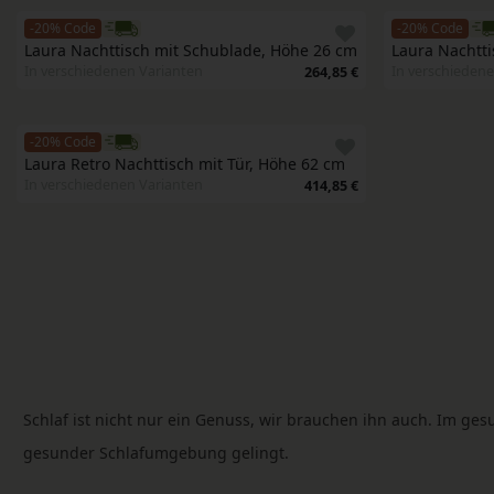
-20% Code
-20% Code
Laura Nachttisch mit Schublade, Höhe 26 cm
Laura Nachtti
In verschiedenen Varianten
In verschiedene
264,85 €
-20% Code
Laura Retro Nachttisch mit Tür, Höhe 62 cm 
In verschiedenen Varianten
414,85 €
Schlaf ist nicht nur ein Genuss, wir brauchen ihn auch. Im ges
gesunder Schlafumgebung gelingt.