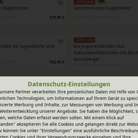
-20% Code
e Klapphocker
Gästematratze Klapphocker
en Farben
In verschiedenen Farben
179,95 €
-20% Code
tratze für Jugendliche und 
Bio-Jugendmatratze Duo 
Kokoslatex/Naturlatex mit Bio-S
Baumberger
en Größen
743,95 €
In verschiedenen Größen
Datenschutz-Einstellungen
-20% Code
Komplett-Set
ngeregal
Beistelltisch Stapeltisch 3er-Se
unsere Partner verarbeiten Ihre persönlichen Daten mit Hilfe von 
Massivholz 
nlichen Technologien, um Informationen auf Ihrem Gerät zu speic
en Farben
109,95 €
In verschiedenen Farben
isierte Werbung und Inhalte, zur Messungen von Werbung und In
Weiterentwicklung unserer Angebote. Sie haben die Möglichkeit, s
n, welche Daten erfasst werden sollen. Mit einem Klick auf
-20% Code
tanden" akzeptieren Sie alle Cookies und gelangen direkt zur Webs
aus Bio-Massivholz, groß
BioKinder Einhängenachttisch
iv können Sie unter "Einstellungen" eine ausführliche Beschreibun
n Varianten
In verschiedenen Farben
144,95 €
zten Cookies und ihrer Verwendungszwecke einsehen und Ihre