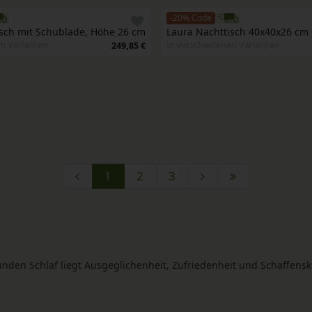
-20% Code
sch mit Schublade, Höhe 26 cm
Laura Nachttisch 40x40x26 cm 
n Varianten
In verschiedenen Varianten
249,85 €
1
2
3
unden Schlaf liegt Ausgeglichenheit, Zufriedenheit und Schaffenskr