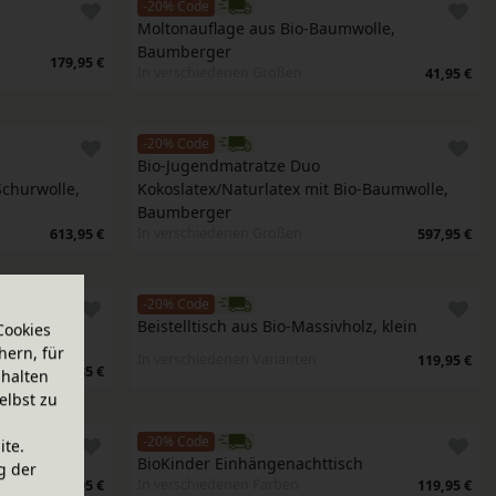
-20% Code
Moltonauflage aus Bio-Baumwolle, 
Baumberger
179,95 €
In verschiedenen Größen
41,95 €
-20% Code
Bio-Jugendmatratze Duo 
churwolle, 
Kokoslatex/Naturlatex mit Bio-Baumwolle, 
Baumberger
In verschiedenen Größen
613,95 €
597,95 €
-20% Code
t aus Bio-
Beistelltisch aus Bio-Massivholz, klein
Cookies
hern, für
In verschiedenen Varianten
119,95 €
394,85 €
halten
elbst zu
-20% Code
ite.
BioKinder Einhängenachttisch
g der
In verschiedenen Farben
109,95 €
119,95 €