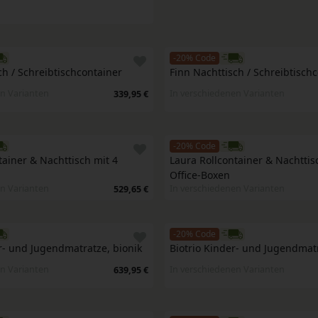
-20% Code
ch / Schreibtischcontainer 
Finn Nachttisch / Schreibtischc
n Varianten
In verschiedenen Varianten
339,95 €
-20% Code
ainer & Nachttisch mit 4 
Laura Rollcontainer & Nachttisc
Office-Boxen
n Varianten
In verschiedenen Varianten
529,65 €
-20% Code
- und Jugendmatratze, bionik
Biotrio Kinder- und Jugendmatr
n Varianten
In verschiedenen Varianten
639,95 €