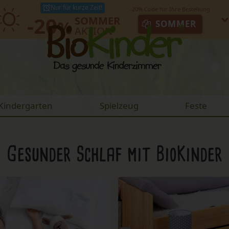
Nur für kurze Zeit!
-20
SOMMER
%
SOMMER
AKTION
Kindergarten
Spielzeug
Feste
Gesunder Schlaf
mit BioKinder