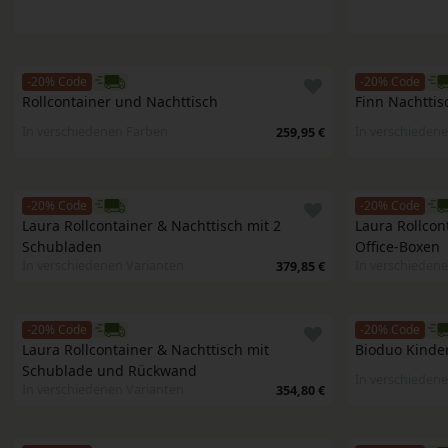
-20% Code
-20% Code
Rollcontainer und Nachttisch
Finn Nachttis
In verschiedenen Farben
In verschiedene
259,95 €
-20% Code
-20% Code
Laura Rollcontainer & Nachttisch mit 2 
Laura Rollcont
Schubladen
Office-Boxen
In verschiedenen Varianten
In verschiedene
379,85 €
-20% Code
-20% Code
Laura Rollcontainer & Nachttisch mit 
Bioduo Kinder
Schublade und Rückwand
In verschiedene
In verschiedenen Varianten
354,80 €