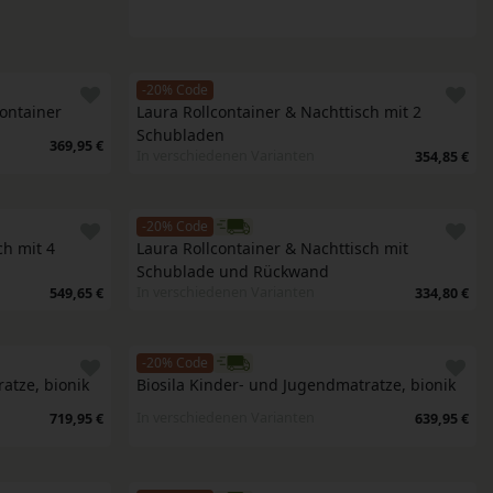
-20% Code
ontainer 
Laura Rollcontainer & Nachttisch mit 2 
Schubladen
369,95 €
In verschiedenen Varianten
354,85 €
-20% Code
h mit 4 
Laura Rollcontainer & Nachttisch mit 
Schublade und Rückwand
In verschiedenen Varianten
549,65 €
334,80 €
-20% Code
atze, bionik
Biosila Kinder- und Jugendmatratze, bionik
In verschiedenen Varianten
719,95 €
639,95 €