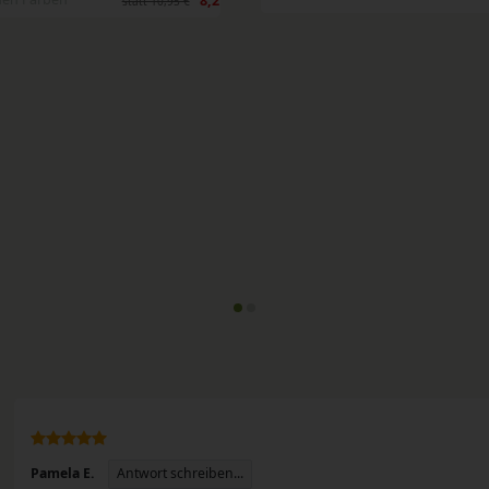
8,21 €
statt 10,95 €
Antwort schreiben...
Pamela E.