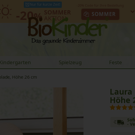
Nur für kurze Zeit!
-20
SOMMER
%
SOMMER
AKTION
Kindergarten
Spielzeug
Feste
blade, Höhe 26 cm
Laura 
Höhe 
Sof
- V