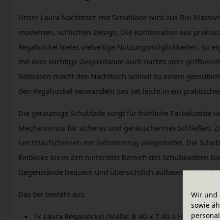
Unser Laura Nachttisch mit Schublade wird aus Bio-Massivh
modernen, schlichten Design. Die Kombination aus prakti
Regalsockel bietet vielseitige Nutzungsmöglichkeiten. So eign
mit dem wichtige Gegenstände auch nachts stets griffbere
Sitzkissen macht den Nachttisch schnell zu einem gemütlich
den Regalsockel verwandeln das Set leicht in ein praktisches
Die geräumige Schublade sorgt für fröhliche Farbakzente un
Mechanismus für sicheres und geräuscharmes Schließen. Zu
Leichtlaufschienen mit Selbsteinzug ausgestattet. Die Schubl
Einblicke bis in den hintersten Bereich des Schubkastens bi
Gegenstände bequem und übersichtlich aufbewahrt werden
Das Set besteht aus:
Wir und 
sowie äh
personal
1x Laura Regalsockel (Maße: B 40 x T 40 x H Füße 6 / R