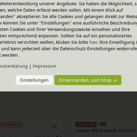
Weiterentwicklung unserer Angebote. Sie haben die Möglichkeit, s
Sie ha
n, welche Daten erfasst werden sollen. Mit einem Klick auf
tanden" akzeptieren Sie alle Cookies und gelangen direkt zur Webs
iv können Sie unter "Einstellungen" eine ausführliche Beschreibun
et kann mit weiteren Laura Möbeln
zten Cookies und ihrer Verwendungszwecke einsehen und Ihre
zen entsprechend anpassen. Sollten Sie auf ein personalisiertes
erlebnis verzichten wollen, klicken Sie bitte
hier
. Ihre Einwilligung 
bel werden aus massivem Erlenholz (natur)
ig und kann jederzeit über die Datenschutz-Einstellungen widerruf
t werden.
rliche Beschaffenheit jedes Möbelstücks wird
hutz­erklärung
|
Impressum
türlichen Erd- und Mineralpigmenten und
Einstellungen
Einverstanden, zum Shop →
-20% Code
ABVERKAUF
Stecker Pferd violett, Grimm's
nen Farben