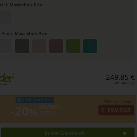
rfel:
Massivholz Erle
 Front:
Massivholz Erle
249,85 €
inkl. MwSt.
Nur für kurze Zeit!
- 49,97 € mit Code:
-20
SOMMER
%
SOMMER
AKTION
In den Warenkorb