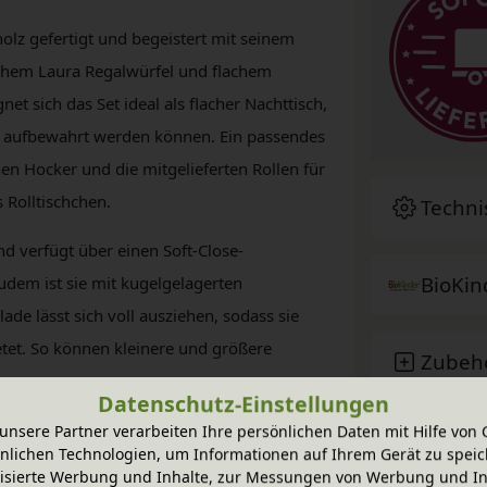
olz gefertigt und begeistert mit seinem
schem Laura Regalwürfel und flachem
et sich das Set ideal als flacher Nachttisch,
it aufbewahrt werden können. Ein passendes
en Hocker und die mitgelieferten Rollen für
 Rolltischchen.
Techni
d verfügt über einen Soft-Close-
BioKin
dem ist sie mit kugelgelagerten
ade lässt sich voll ausziehen, sodass sie
etet. So können kleinere und größere
Zubeh
.
Datenschutz-Einstellungen
unsere Partner verarbeiten Ihre persönlichen Daten mit Hilfe von 
Pfleg
nlichen Technologien, um Informationen auf Ihrem Gerät zu speic
isierte Werbung und Inhalte, zur Messungen von Werbung und In
ollen 7,5 cm)