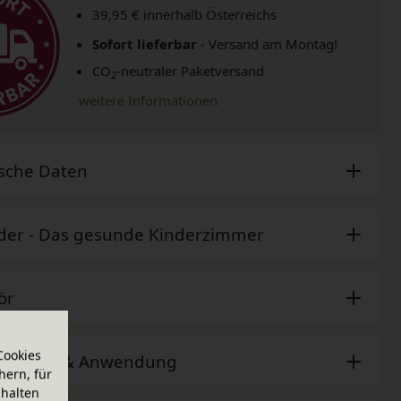
39,95 € innerhalb Österreichs
Sofort lieferbar
- Versand am Montag!
CO
-neutraler Paketversand
2
weitere Informationen
sche Daten
der - Das gesunde Kinderzimmer
ör
Cookies
ehinweis & Anwendung
hern, für
halten