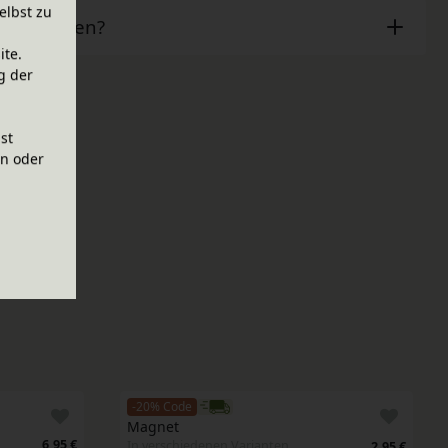
elbst zu
ben Fragen?
ite.
g der
ist
en oder
-20% Code
Magnet
6,95 €
In verschiedenen Varianten
2,95 €