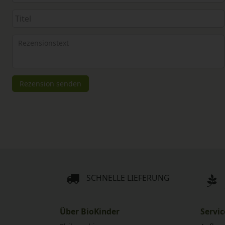
5
5
5
5
5
Ihr
Platzhalter
Anzeigename
Bewertungssternen
Bewertungssternen
Bewertungssternen
Bewertungssternen
Bewertungssterne
(optional)
Titel
Rezensionstext
Rezension senden
SCHNELLE LIEFERUNG
Über BioKinder
Servic