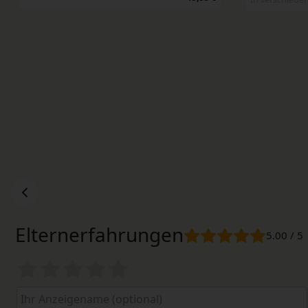
Elternerfahrungen
5.00 / 5
Bewertungssterne
1
2
3
4
5
von
von
von
von
von