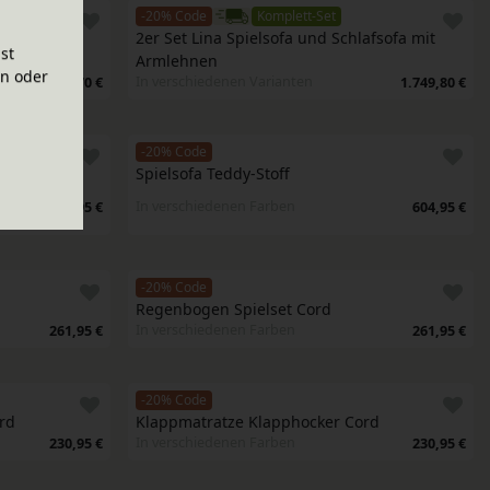
-20% Code
Komplett-Set
fsofa mit 
2er Set Lina Spielsofa und Schlafsofa mit 
ist
Armlehnen
en oder
In verschiedenen Varianten
2.079,70 €
1.749,80 €
-20% Code
Spielsofa Teddy-Stoff
In verschiedenen Farben
544,95 €
604,95 €
-20% Code
Regenbogen Spielset Cord
In verschiedenen Farben
261,95 €
261,95 €
-20% Code
rd
Klappmatratze Klapphocker Cord
In verschiedenen Farben
230,95 €
230,95 €