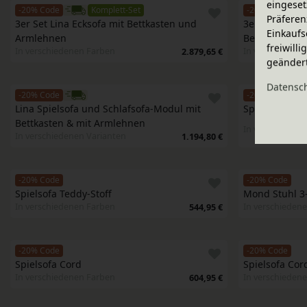
eingeset
-20% Code
Komplett-Set
-20% Code
Präferen
3er Set Lina Ecksofa mit Bettkasten und 
3er Set Lina S
Einkaufs
Armlehnen
Bettkasten u
freiwill
In verschiedenen Farben
In verschieden
2.879,65 €
geänder
Daten­sc
-20% Code
-20% Code
Lina Spielsofa und Schlafsofa-Modul mit 
Spielsofa Ted
Bettkasten & mit Armlehnen
In verschieden
In verschiedenen Varianten
1.194,80 €
-20% Code
-20% Code
Spielsofa Teddy-Stoff
Mond Stuhl 3-
In verschiedenen Farben
In verschieden
544,95 €
-20% Code
-20% Code
Spielsofa Cord
Spielsofa Cor
In verschiedenen Farben
In verschieden
604,95 €