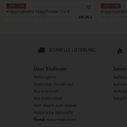
-20% Code
-20% Code
Klappmatratze Klapphocker Cord
Klappmatratz
In verschiedenen Farben
In verschieden
230,95 €
SCHNELLE LIEFERUNG
Über BioKinder
Servic
Philosophie
Aufbau
BioKinder forstet auf
Aufbau
Bio-Erlenholz
Möbelp
Bio-Kiefernholz
Social
Vom Baum zum Möbel
Natürliche Rohstoffe
bionik
Naturmatratzen