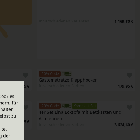
In verschiedenen Varianten
1.169,80 €
-20% Code
Gästematratze Klapphocker
In verschiedenen Farben
179,95 €
179,95 €
Cookies
hern, für
-20% Code
Komplett-Set
halten
4er Set Lina Ecksofa mit Bettkasten und 
elbst zu
Armlehnen
179,95 €
In verschiedenen Farben
3.624,60 €
ite.
g der