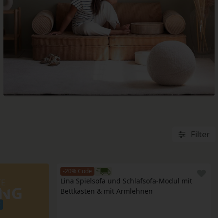
ANNA SPIELHAUS
Filter
-20% Code
Lina Spielsofa und Schlafsofa-Modul mit 
TE
UNG
Bettkasten & mit Armlehnen
!