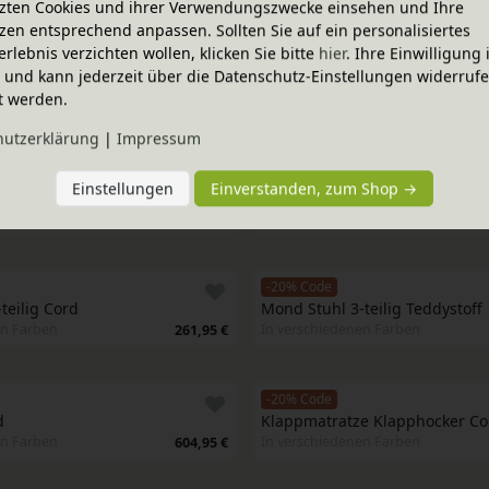
zten Cookies und ihrer Verwendungszwecke einsehen und Ihre
Komplett-Set
-20% Code
Komplett-Set
zen entsprechend anpassen. Sollten Sie auf ein personalisiertes
pielsofa und Schlafsofa mit 
2er Set Lina Spielsofa und Schla
erlebnis verzichten wollen, klicken Sie bitte
hier
. Ihre Einwilligung 
nd Armlehnen
Armlehnen
ig und kann jederzeit über die Datenschutz-Einstellungen widerruf
en Farben
In verschiedenen Varianten
2.989,60 €
t werden.
hutz­erklärung
|
Impressum
-20% Code
dy-Stoff
Spielsofa Teddy-Stoff
Einstellungen
Einverstanden, zum Shop →
en Farben
In verschiedenen Farben
604,95 €
-20% Code
teilig Cord
Mond Stuhl 3-teilig Teddystoff
en Farben
In verschiedenen Farben
261,95 €
-20% Code
d
Klappmatratze Klapphocker Co
en Farben
In verschiedenen Farben
604,95 €