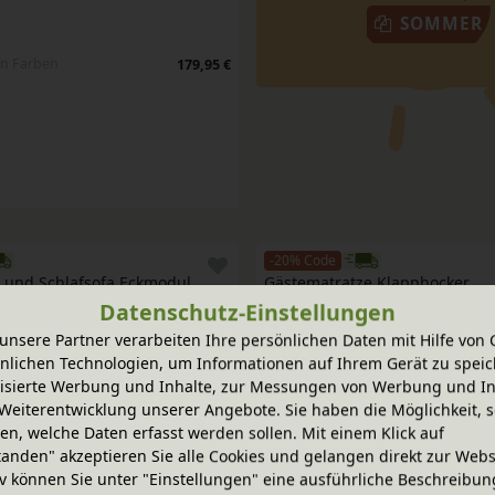
SOMMER
en Farben
179,95 €
-20% Code
a und Schlafsofa Eckmodul
Gästematratze Klapphocker
en Farben
In verschiedenen Farben
799,95 €
Datenschutz-Einstellungen
unsere Partner verarbeiten Ihre persönlichen Daten mit Hilfe von 
nlichen Technologien, um Informationen auf Ihrem Gerät zu speic
-20% Code
isierte Werbung und Inhalte, zur Messungen von Werbung und In
e Klapphocker
Gästematratze Klapphocker
Weiterentwicklung unserer Angebote. Sie haben die Möglichkeit, s
en Farben
In verschiedenen Farben
179,95 €
n, welche Daten erfasst werden sollen. Mit einem Klick auf
tanden" akzeptieren Sie alle Cookies und gelangen direkt zur Webs
iv können Sie unter "Einstellungen" eine ausführliche Beschreibun