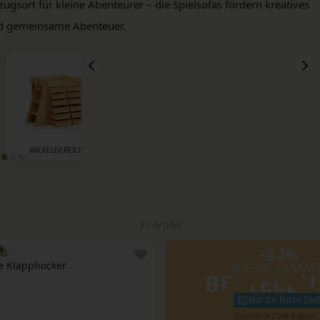
ugsort für kleine Abenteurer – die Spielsofas fördern kreatives
nd gemeinsame Abenteuer.
WICKELBEREICH
BETTEN & MATRATZEN
SPIELSOFAS
31 Artikel
-20
%
e Klapphocker
AUF DIE GESAM
BESTELL
Nur für kurze Zeit