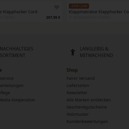
-20% Code
e Klapphocker Cord
Klappmatratze Klapphocker Co
en Farben
In verschiedenen Farben
207,95 €
NACHHALTIGES
LANGLEBIG &
SORTIMENT
MITWACHSEND
e
Shop
service
Fairer Versand
anleitungen
Lieferzeiten
flege
Newsletter
 Media Kooperation
Alle Marken entdecken
Geschenkgutscheine
Holzmuster
Kundenbewertungen