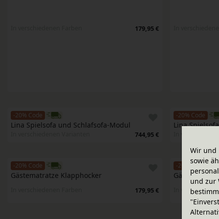
In verschiedenen Farben
In verschieden
179,95 €
-20% Code
-20% Code
Lina Spielsofa und Schlafsofa-Modul
Lina Spielsof
In verschiedenen Varianten
In verschieden
744,95 €
Wir und 
sowie äh
-20% Code
-20% Code
personal
Gästematratze Klapphocker
Gästematratz
und zur 
In verschiedenen Farben
In verschieden
179,95 €
bestimme
"Einvers
Alternat