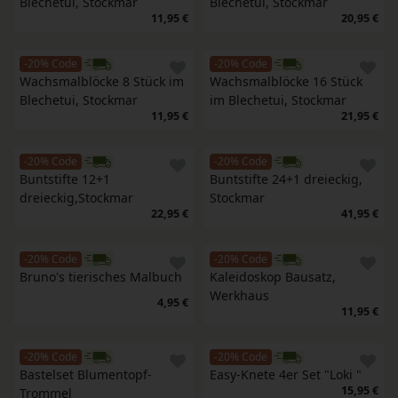
Blechetui, Stockmar
Blechetui, Stockmar
11,95 €
20,95 €
-20% Code
-20% Code
Wachsmalblöcke 8 Stück im 
Wachsmalblöcke 16 Stück 
Blechetui, Stockmar
im Blechetui, Stockmar
11,95 €
21,95 €
-20% Code
-20% Code
Buntstifte 12+1 
Buntstifte 24+1 dreieckig, 
dreieckig,Stockmar
Stockmar
22,95 €
41,95 €
-20% Code
-20% Code
Bruno's tierisches Malbuch
Kaleidoskop Bausatz, 
Werkhaus
4,95 €
11,95 €
-20% Code
-20% Code
Bastelset Blumentopf-
Easy-Knete 4er Set "Loki "
15,95 €
Trommel