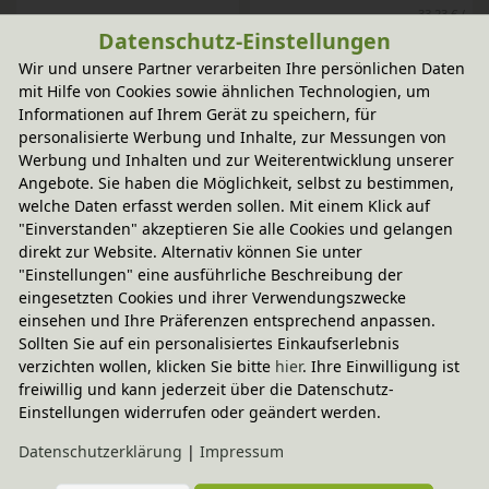
33,23 € /
6,95 €
Kilogramm
Datenschutz-Einstellungen
Wir und unsere Partner verarbeiten Ihre persönlichen Daten
-20% Code
-20% Code
mit Hilfe von Cookies sowie ähnlichen Technologien, um
Easy-Knete 4er Set "Yuki"
Wachsfolien 20x10 cm in 12 
Informationen auf Ihrem Gerät zu speichern, für
15,95 €
Farben, Stockmar
personalisierte Werbung und Inhalte, zur Messungen von
33,23 € /
20,95 €
Werbung und Inhalten und zur Weiterentwicklung unserer
Kilogramm
Angebote. Sie haben die Möglichkeit, selbst zu bestimmen,
welche Daten erfasst werden sollen. Mit einem Klick auf
-20% Code
-20% Code
"Einverstanden" akzeptieren Sie alle Cookies und gelangen
Wachsfolien 20x4 cm in 18 
Natur-Kreativknete, 10 
direkt zur Website. Alternativ können Sie unter
Farben, Stockmar
Stangen
"Einstellungen" eine ausführliche Beschreibung der
5,95 €
eingesetzten Cookies und ihrer Verwendungszwecke
15,95 €
39,67 € /
einsehen und Ihre Präferenzen entsprechend anpassen.
Kilogramm
Sollten Sie auf ein personalisiertes Einkaufserlebnis
verzichten wollen, klicken Sie bitte
hier
. Ihre Einwilligung ist
-20% Code
-20% Code
freiwillig und kann jederzeit über die Datenschutz-
Badebomben
Speckstein Gestaltungs-Set, 
Einstellungen widerrufen oder geändert werden.
Talcus
In verschiedenen
In verschiedenen
6,95 €
Farben
Daten­schutz­erklärung
|
Impressum
Varianten
21,95 €