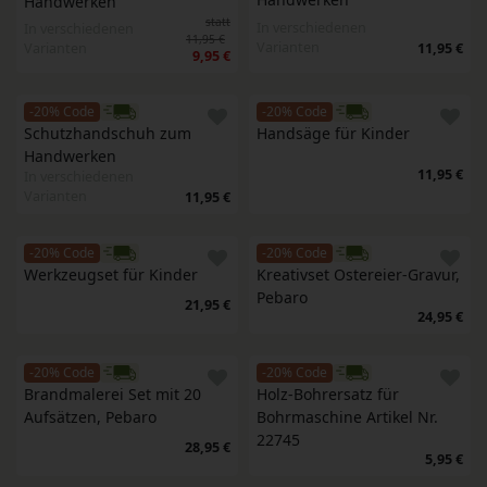
Handwerken
statt
In verschiedenen
In verschiedenen
11,95 €
Varianten
Varianten
11,95 €
9,95 €
-20% Code
-20% Code
Schutzhandschuh zum 
Handsäge für Kinder
Handwerken
11,95 €
In verschiedenen
Varianten
11,95 €
-20% Code
-20% Code
Werkzeugset für Kinder
Kreativset Ostereier-Gravur, 
Pebaro
21,95 €
24,95 €
-20% Code
-20% Code
Brandmalerei Set mit 20 
Holz-Bohrersatz für 
Aufsätzen, Pebaro
Bohrmaschine Artikel Nr. 
22745
28,95 €
5,95 €