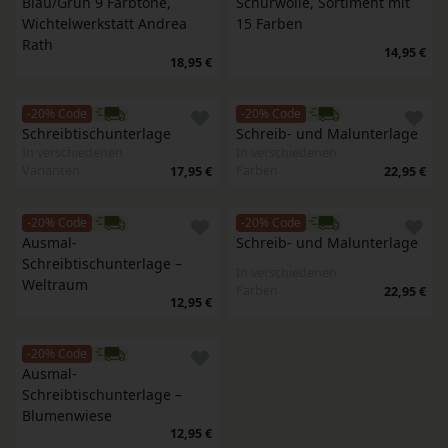
Blau/Grün 9 Farbtöne, 
Schurwolle, Sortiment mit 
Wichtelwerkstatt Andrea 
15 Farben
Rath
14,95 €
18,95 €
-20% Code
-20% Code
Schreibtischunterlage
Schreib- und Malunterlage
In verschiedenen
In verschiedenen
Varianten
Farben
17,95 €
22,95 €
-20% Code
-20% Code
Ausmal-
Schreib- und Malunterlage
Schreibtischunterlage – 
In verschiedenen
Weltraum
Farben
22,95 €
12,95 €
-20% Code
Ausmal-
Schreibtischunterlage – 
Blumenwiese
12,95 €