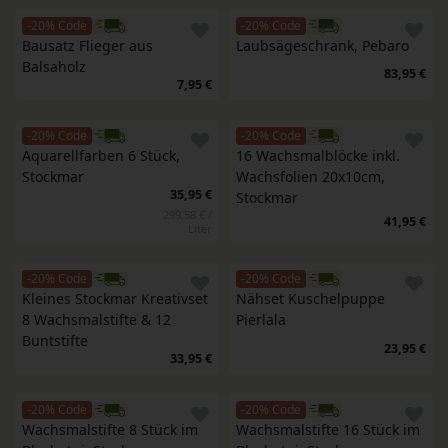
-20% Code
-20% Code
Bausatz Flieger aus 
Laubsägeschrank, Pebaro
Balsaholz
83,95 €
7,95 €
-20% Code
-20% Code
Aquarellfarben 6 Stück, 
16 Wachsmalblöcke inkl. 
Stockmar
Wachsfolien 20x10cm, 
35,95 €
Stockmar
299,58 € /
41,95 €
Liter
-20% Code
-20% Code
Kleines Stockmar Kreativset 
Nähset Kuschelpuppe 
8 Wachsmalstifte & 12 
Pierlala
Buntstifte
23,95 €
33,95 €
-20% Code
-20% Code
Wachsmalstifte 8 Stück im 
Wachsmalstifte 16 Stück im 