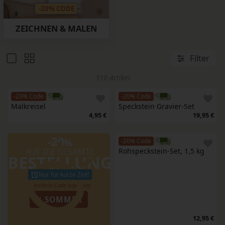
-20% CODE
ZEICHNEN & MALEN
Filter
310 Artikel
-20% Code
-20% Code
Malkreisel
Speckstein Gravier-Set
4,95 €
19,95 €
-20
%
-20% Code
AUF DIE GESAMTE
Rohspeckstein-Set, 1,5 kg 
BESTELLUNG
Nur für kurze Zeit!
SOMMER
12,95 €