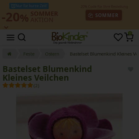
Nur für kurze Zeit!
-20
SOMMER
%
SOMMER
AKTION
0
Feste
Ostern
Bastelset Blumenkind Kleines Ve
Bastelset Blumenkind
Kleines Veilchen
(2)