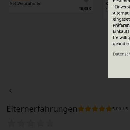
bestimme
Set Webrahmen
Kerzen Gebu
"Einvers
10,95 €
10 Stück, D
Alternat
eingeset
Präferen
Einkaufs
freiwill
geänder
Daten­sc
Elternerfahrungen
5.00 / 5
Bewertungssterne
1
2
3
4
5