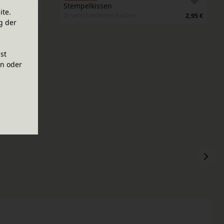
Stempelkissen
ite.
In verschiedenen Farben
2,95 €
2,95 €
g der
ist
en oder