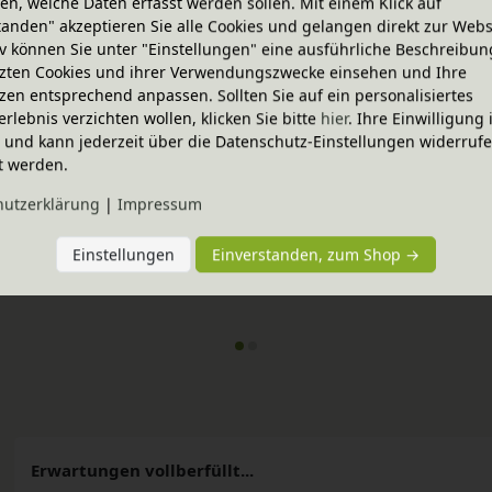
n, welche Daten erfasst werden sollen. Mit einem Klick auf
rtstagskerzen Regenbogen 
Stempelkissen
tanden" akzeptieren Sie alle Cookies und gelangen direkt zur Webs
In verschiedenen Farben
urchmesser 1,3 cm
iv können Sie unter "Einstellungen" eine ausführliche Beschreibun
4,95 €
zten Cookies und ihrer Verwendungszwecke einsehen und Ihre
zen entsprechend anpassen. Sollten Sie auf ein personalisiertes
erlebnis verzichten wollen, klicken Sie bitte
hier
. Ihre Einwilligung 
ig und kann jederzeit über die Datenschutz-Einstellungen widerruf
t werden.
hutz­erklärung
|
Impressum
Einstellungen
Einverstanden, zum Shop →
Erwartungen vollberfüllt...