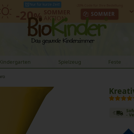
Nur für kurze Zeit!
-20
SOMMER
%
SOMMER
AKTION
Kindergarten
Spielzeug
Feste
aro
Kreati
Sof
- V