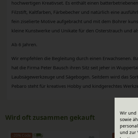
hochwertigen Kreativset. Es enthält einen batterbetriebenen 
Filzstift, Kaltfarben, Färbebecher und natürlich eine ausfüh
fein ziselierte Motive aufgebracht und mit dem Bohrer kun
kleine Kunstwerke und Unikate für den Osterstrauch und als
Ab 6 Jahren.
Wir empfehlen die Begleitung durch einen Erwachsenen. Bat
hat die Firma Peter Bausch ihren Sitz seit jeher in Wuppert
Laubsägewerkzeuge und Sägebogen. Seitdem wird das Sorti
Pebaro steht für kreatives Hobby und kindgerechtes Werkzeu
Wir und 
Wird oft zusammen gekauft
sowie äh
personal
und zur 
-20% Code
-20% Code