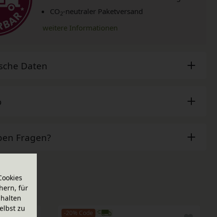
CO
-neutraler Paketversand
2
weitere Informationen
sche Daten
o
ben Fragen?
Cookies
hern, für
halten
elbst zu
-20% Code