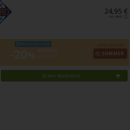
24,95 €
inkl. MwSt.
Nur für kurze Zeit!
- 4,99 € mit Code:
-20
SOMMER
%
SOMMER
AKTION
In den Warenkorb