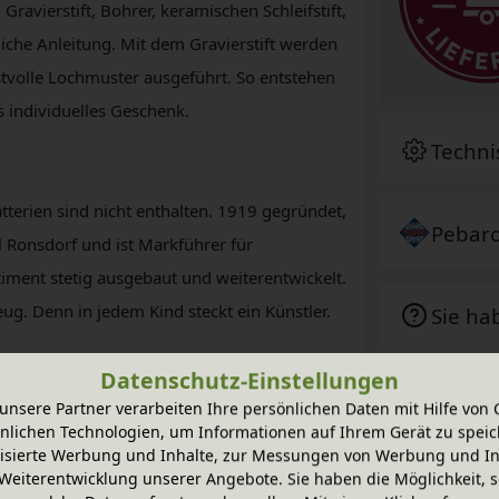
Gravierstift, Bohrer, keramischen Schleifstift,
rliche Anleitung. Mit dem Gravierstift werden
stvolle Lochmuster ausgeführt. So entstehen
 individuelles Geschenk.
Techni
terien sind nicht enthalten. 1919 gegründet,
Pebar
al Ronsdorf und ist Markführer für
ment stetig ausgebaut und weiterentwickelt.
g. Denn in jedem Kind steckt ein Künstler.
Sie ha
Datenschutz-Einstellungen
unsere Partner verarbeiten Ihre persönlichen Daten mit Hilfe von 
nlichen Technologien, um Informationen auf Ihrem Gerät zu speic
isierte Werbung und Inhalte, zur Messungen von Werbung und In
Weiterentwicklung unserer Angebote. Sie haben die Möglichkeit, s
-20% Code