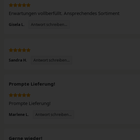
Erwartungen vollberfüllt. Ansprechendes Sortiment
Antwort schreiben...
Gisela L.
n
Antwort schreiben...
Sandra H.
Prompte Lieferung!
Prompte Lieferung!
Antwort schreiben...
Marlene L.
Gerne wieder!