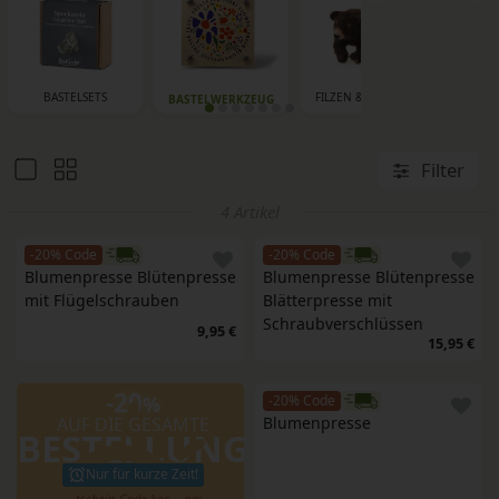
BASTELSETS
FILZEN & PRICKELN
HAN
BASTELWERKZEUG
Filter
4 Artikel
-20% Code
-20% Code
Blumenpresse Blütenpresse 
Blumenpresse Blütenpresse 
mit Flügelschrauben
Blätterpresse mit 
Schraubverschlüssen
9,95 €
15,95 €
-20
%
-20% Code
AUF DIE GESAMTE
Blumenpresse
BESTELLUNG
Nur für kurze Zeit!