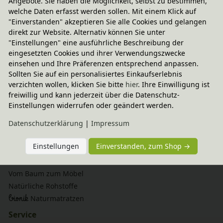
Angebote. Sie haben die Möglichkeit, selbst zu bestimmen,
NACHHALTIGES SORTIMENT
welche Daten erfasst werden sollen. Mit einem Klick auf
"Einverstanden" akzeptieren Sie alle Cookies und gelangen
direkt zur Website. Alternativ können Sie unter
LANGLEBIG & MITWACHSEND
"Einstellungen" eine ausführliche Beschreibung der
eingesetzten Cookies und ihrer Verwendungszwecke
einsehen und Ihre Präferenzen entsprechend anpassen.
Sollten Sie auf ein personalisiertes Einkaufserlebnis
SICHERE ZAHLUNG & ABWICKLUNG
verzichten wollen, klicken Sie bitte
hier
. Ihre Einwilligung ist
freiwillig und kann jederzeit über die Datenschutz-
Einstellungen widerrufen oder geändert werden.
Über BioKinder
Daten­schutz­erklärung
|
Impressum
Philosophie
BioKinder forstet auf
Einstellungen
Einverstanden, zum Shop →
Bio-Erlenholz
Bio-Kiefernholz
Vom Baum zum Möbel
Natürliche Rohstoffe
bionik
Naturmatratzen
Service