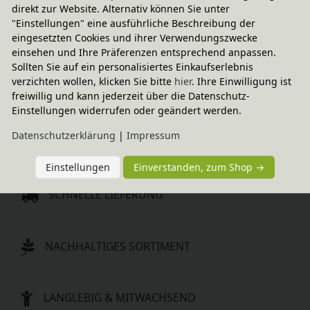
direkt zur Website. Alternativ können Sie unter
Spieluhr wolliges Schaf, 
Spieluhr tanzender Bär, 
"Einstellungen" eine ausführliche Beschreibung der
Sigikid Green
Sigikid Green
eingesetzten Cookies und ihrer Verwendungszwecke
40,95 €
41,95 €
einsehen und Ihre Präferenzen entsprechend anpassen.
Sollten Sie auf ein personalisiertes Einkaufserlebnis
-20% Code
verzichten wollen, klicken Sie bitte
hier
. Ihre Einwilligung ist
Spieluhr Elefant im 
freiwillig und kann jederzeit über die Datenschutz-
Schlafsack, Nanchen Natur
Einstellungen widerrufen oder geändert werden.
58,95 €
Daten­schutz­erklärung
|
Impressum
Einstellungen
Einverstanden, zum Shop →
SCHNELLE LIEFERUNG
NACHHALTIGES SORTIMENT
LANGLEBIG & MITWACHSEND