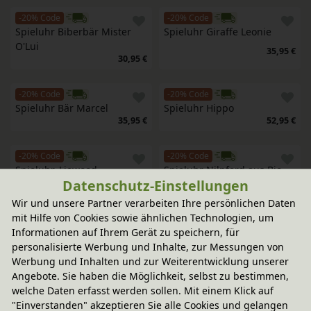
-20% Code
-20% Code
Spieluhr Biberbär Mister 
Spieluhr Giraffe Leonie
O'Lui
35,95 €
30,95 €
-20% Code
-20% Code
Spieluhr Bär Marcel
Spieluhr Hippo
35,95 €
52,95 €
-20% Code
-20% Code
Spieluhr, Liewood
Spieluhr Nilpferd aus Bio-
Datenschutz-Einstellungen
In verschiedenen
Baumwolle, Kallisto
Farben
45,95 €
52,95 €
Wir und unsere Partner verarbeiten Ihre persönlichen Daten
mit Hilfe von Cookies sowie ähnlichen Technologien, um
Informationen auf Ihrem Gerät zu speichern, für
-20% Code
-20% Code
Spieluhr Hase aus Bio-
Spieluhr Karussell
personalisierte Werbung und Inhalte, zur Messungen von
Baumwolle
Werbung und Inhalten und zur Weiterentwicklung unserer
21,95 €
20,95 €
Angebote. Sie haben die Möglichkeit, selbst zu bestimmen,
welche Daten erfasst werden sollen. Mit einem Klick auf
"Einverstanden" akzeptieren Sie alle Cookies und gelangen
-20% Code
-20% Code