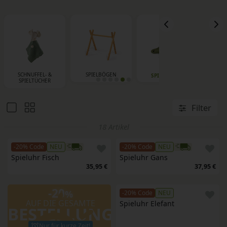
SCHNUFFEL- &
SPIELBÖGEN
S
SPIELUHREN
SPIELTÜCHER
STE
Filter
18 Artikel
-20% Code
NEU
-20% Code
NEU
Spieluhr Fisch
Spieluhr Gans
35,95 €
37,95 €
-20
%
-20% Code
NEU
AUF DIE GESAMTE
Spieluhr Elefant
BESTELLUNG
Nur für kurze Zeit!