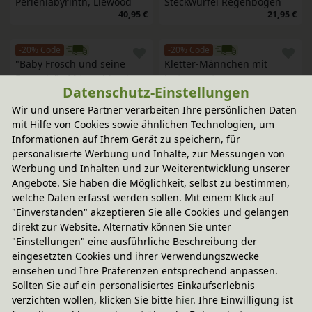
Perlenlabyrinth, Liewood
Steckwürfel Regenbogen
40,95 €
21,95 €
-20% Code
-20% Code
"Baby Frosch und seine 
Kletter-Männchen mit 
Freunde" - Mitmachbuch
Leiter, nic toys
Datenschutz-Einstellungen
14,95 €
24,95 €
Wir und unsere Partner verarbeiten Ihre persönlichen Daten
mit Hilfe von Cookies sowie ähnlichen Technologien, um
-20% Code
-20% Code
Informationen auf Ihrem Gerät zu speichern, für
Klapperscheibe rot/gelb 
Multibahn, Nic
personalisierte Werbung und Inhalte, zur Messungen von
passend zur Multibahn, Nic
118,95 €
Werbung und Inhalten und zur Weiterentwicklung unserer
17,95 €
Angebote. Sie haben die Möglichkeit, selbst zu bestimmen,
welche Daten erfasst werden sollen. Mit einem Klick auf
-20% Code
-20% Code
"Einverstanden" akzeptieren Sie alle Cookies und gelangen
Krabbeldecke mit 
Fädelspiel bunte 
direkt zur Website. Alternativ können Sie unter
Spielbogen, Filibabba
Holzspulen
"Einstellungen" eine ausführliche Beschreibung der
171,95 €
28,95 €
eingesetzten Cookies und ihrer Verwendungszwecke
einsehen und Ihre Präferenzen entsprechend anpassen.
-20% Code
-20% Code
Sollten Sie auf ein personalisiertes Einkaufserlebnis
Stapelspiel Mondhäuschen
Spielbox Fröhliche Tierwelt, 
verzichten wollen, klicken Sie bitte
hier
. Ihre Einwilligung ist
Hape