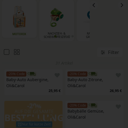
NACHZIEH- &
RASSELN &
RU
MOTORIK
SCHIEBESPIELZEUG
GREIFLINGE
SCHA
Filter
31 Artikel
-20% Code
-20% Code
Baby-Auto Aubergine, 
Baby-Auto Zitrone, 
Oli&Carol
Oli&Carol
25,95 €
26,95 €
-20
%
-20% Code
AUF DIE GESAMTE
Babybälle Gemüse, 
BESTELLUNG
Oli&Carol
Nur für kurze Zeit!