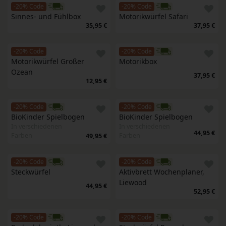
-20% Code
-20% Code
Sinnes- und Fühlbox
Motorikwürfel Safari
35,95 €
37,95 €
-20% Code
-20% Code
Motorikwürfel Großer 
Motorikbox
Ozean
37,95 €
12,95 €
-20% Code
-20% Code
BioKinder Spielbogen
BioKinder Spielbogen
In verschiedenen
In verschiedenen
44,95 €
Farben
Farben
49,95 €
-20% Code
-20% Code
Steckwürfel
Aktivbrett Wochenplaner, 
Liewood
44,95 €
52,95 €
-20% Code
-20% Code