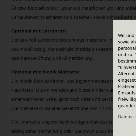
Öl bzw. bioola® colour Lasur aus natürlichen Erd- und Mi
Carnaubawachs erhalten und speichel- sowie schweißecht na
Optional mit Lattenrost
Wir und 
Der Bio Roll-Lattenrost besteht aus massiven Holzleisten, 
sowie äh
personal
Baumwollbezug, der auch gleichzeitig als Matratzenschoner
und zur 
optimale Belüftung und Klimatisierung.
bestimme
"Einvers
Optional mit bionik Matratze
Alternat
eingeset
Die bionik Bioduo Kinder- und Jugendmatratze mit einem Ke
Präferen
Naturlatex ist zum Wenden und bietet Kindern und Heranw
Einkaufs
einer weicheren Seite, ganz nach Alter und persönlicher Vor
freiwill
geänder
Die Matratze misst eine Gesamthöhe von 12 cm.
Daten­sc
Die Ummantelung der hochwertigen Matratze ist wählbar mi
biologischer Tierhaltung oder Baumwolle aus kontrolliert 