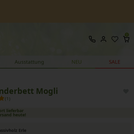
0
Ausstattung
NEU
SALE
inderbett Mogli
(1)
ort lieferbar
ersand heute!
ssivholz Erle