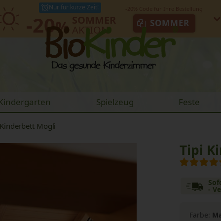
Nur für kurze Zeit!
-20
SOMMER
%
SOMMER
AKTION
Kindergarten
Spielzeug
Feste
 Kinderbett Mogli
Tipi K
Sof
- V
Farbe:
Ma