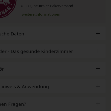
CO
-neutraler Paketversand
2
weitere Informationen
sche Daten
der - Das gesunde Kinderzimmer
ör
ehinweis & Anwendung
ben Fragen?