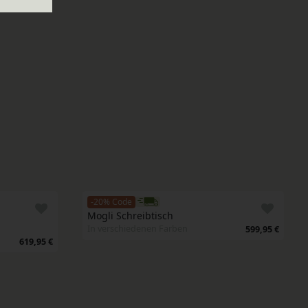
-20% Code
Mogli Schreibtisch
In verschiedenen Farben
599,95 €
619,95 €