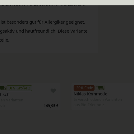
chafwolle wirkt außerdem klimatisierend
st besonders gut für Allergiker geeignet.
saktiv und hautfreundlich. Diese Variante
eile.
-20% Code
Größe 2
Niklas Kommode 
tisch
In verschiedenen Varianten
nen Varianten
aus Bio-Erlenholz
holz
149,95 €