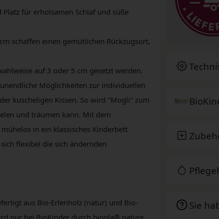
d Platz für erholsamen Schlaf und süße
m schaffen einen gemütlichen Rückzugsort,
Techni
wahlweise auf 3 oder 5 cm gesetzt werden.
t unendliche Möglichkeiten zur individuellen
BioKin
oder kuscheligen Kissen. So wird "Mogli" zum
spielen und träumen kann. Mit dem
" mühelos in ein klassisches Kinderbett
Zubeh
ich flexibel die sich ändernden
Pfleg
fertigt aus Bio-Erlenholz (natur) und Bio-
Sie ha
ird nur bei BioKinder durch bioola® nature