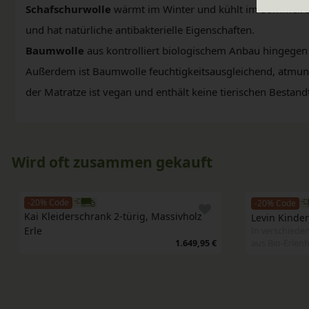
Schafschurwolle
wärmt im Winter und kühlt im Sommer. S
und hat natürliche antibakterielle Eigenschaften.
Baumwolle
aus kontrolliert biologischem Anbau hingegen i
Außerdem ist Baumwolle feuchtigkeitsausgleichend, atmung
der Matratze ist vegan und enthält keine tierischen Bestandt
Wird oft zusammen gekauft
-20% Code
-20% Code
Kai Kleiderschrank 2-türig, Massivholz 
Levin Kinder
Erle
In verschiede
1.649,95 €
aus Bio-Erlen