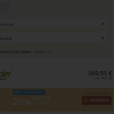
E
uservice für Möbel
+ 89,95 €
369,95 €
inkl. MwSt.
Nur für kurze Zeit!
- 73,99 € mit Code:
-20
SOMMER
%
SOMMER
AKTION