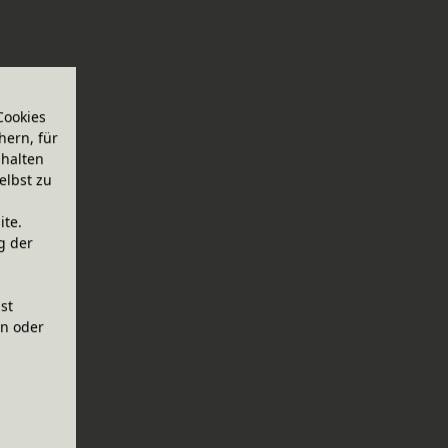
Cookies
hern, für
halten
elbst zu
ite.
g der
ist
en oder