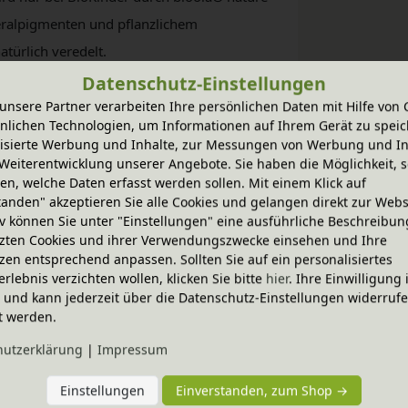
neralpigmenten und pflanzlichem
türlich veredelt.
Datenschutz-Einstellungen
unsere Partner verarbeiten Ihre persönlichen Daten mit Hilfe von 
eingenäht in einen atmungsaktiven
nlichen Technologien, um Informationen auf Ihrem Gerät zu speic
isierte Werbung und Inhalte, zur Messungen von Werbung und In
 dient. Die reine Baumwolle sorgt für
Weiterentwicklung unserer Angebote. Sie haben die Möglichkeit, s
n, welche Daten erfasst werden sollen. Mit einem Klick auf
tanden" akzeptieren Sie alle Cookies und gelangen direkt zur Webs
iv können Sie unter "Einstellungen" eine ausführliche Beschreibun
zten Cookies und ihrer Verwendungszwecke einsehen und Ihre
rn aus 5 cm latexierter Kokosfaser und 5 cm
zen entsprechend anpassen. Sollten Sie auf ein personalisiertes
achsenden die Option einer härteren und
erlebnis verzichten wollen, klicken Sie bitte
hier
. Ihre Einwilligung 
liebe.
ig und kann jederzeit über die Datenschutz-Einstellungen widerruf
t werden.
hutz­erklärung
|
Impressum
t Schafschurwolle aus kontrolliert
Einstellungen
Einverstanden, zum Shop →
biologischem Anbau.