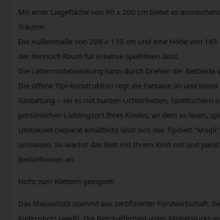
Mit einer Liegefläche von 90 x 200 cm bietet es ausreichen
Träume.
Die Außenmaße von 208 x 110 cm und eine Höhe von 165 c
der dennoch Raum für kreative Spielideen lässt.
Die Lattenrostabsenkung kann durch Drehen der Bettseite 
Die offene Tipi-Konstruktion regt die Fantasie an und biete
Gestaltung – sei es mit bunten Lichterketten, Spieltüchern 
persönlichen Lieblingsort Ihres Kindes, an dem es lesen, 
Umbauset (separat erhältlich) lässt sich das Tipibett "Mogli
umbauen. So wächst das Bett mit Ihrem Kind mit und passt s
Bedürfnissen an.
Nicht zum Klettern geeignet!
Das Massivholz stammt aus zertifizierter Forstwirtschaft. Ge
Kiefernholz (weiß). Die Beschaffenheit jedes Möbelstücks w