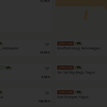
17,95 €
-20% Code
, Helikopter
Greiffahrzeug, Rennwagen
14,95 €
-20% Code
U
2er Set Big-Bags, Fagus
9,95 €
-20% Code
us
Rad-Dumper, Fagus
126,95 €