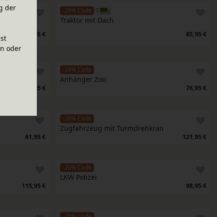
g der
-20% Code
Traktor mit Dach
78,95 €
85,95 €
ist
en oder
-20% Code
Anhänger Zoo
76,95 €
76,95 €
-20% Code
Zugfahrzeug mit Turmdrehkran
61,95 €
121,95 €
-20% Code
LKW Polizei
115,95 €
98,95 €
-20% Code