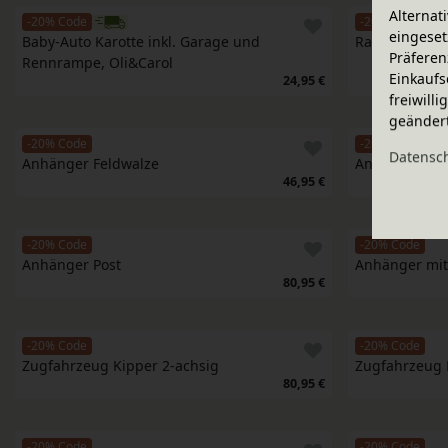
Alternat
-20% Code
-20% Code
eingeset
Baby-Auto Karotte inkl. Garage und 
Radlader
Präferen
Rennrampe, Oli&Carol
Einkaufs
24,95 €
freiwill
geänder
-20% Code
-20% Code
Daten­sc
Anhänger Feldwalze
Anhänger He
46,95 €
-20% Code
-20% Code
Anhänger Post
Anhänger mit
80,95 €
-20% Code
-20% Code
Zugfahrzeug Kipper 2-achsig
Zugfahrzeug 
80,95 €
-20% Code
-20% Code