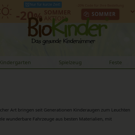
Nur für kurze Zeit!
-20
SOMMER
%
SOMMER
AKTION
Kindergarten
Spielzeug
Feste
licher Art bringen seit Generationen Kinderaugen zum Leuchten
iele wunderbare Fahrzeuge aus besten Materialien, mit