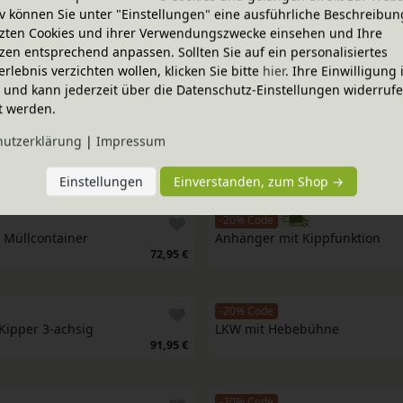
iv können Sie unter "Einstellungen" eine ausführliche Beschreibun
-20% Code
zten Cookies und ihrer Verwendungszwecke einsehen und Ihre
Traktor
zen entsprechend anpassen. Sollten Sie auf ein personalisiertes
100,95 €
erlebnis verzichten wollen, klicken Sie bitte
hier
. Ihre Einwilligung 
ig und kann jederzeit über die Datenschutz-Einstellungen widerruf
t werden.
-20% Code
hutz­erklärung
|
Impressum
uwagen
Anhänger Langholz
68,95 €
Einstellungen
Einverstanden, zum Shop →
-20% Code
 Müllcontainer
Anhänger mit Kippfunktion
72,95 €
-20% Code
Kipper 3-achsig
LKW mit Hebebühne
91,95 €
-20% Code