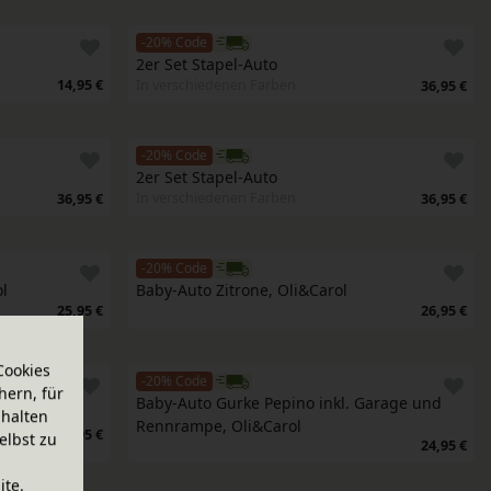
-20% Code
2er Set Stapel-Auto
14,95 €
In verschiedenen Farben
36,95 €
-20% Code
2er Set Stapel-Auto
In verschiedenen Farben
36,95 €
36,95 €
-20% Code
l
Baby-Auto Zitrone, Oli&Carol
25,95 €
26,95 €
Cookies
-20% Code
hern, für
Baby-Auto Gurke Pepino inkl. Garage und 
halten
Rennrampe, Oli&Carol
29,95 €
elbst zu
24,95 €
ite.