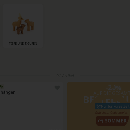
TIERE UND FIGUREN
91 Artikel
-20
%
Anhänger
AUF DIE GESAM
BESTELL
Nur für kurze Zeit
SOMMER