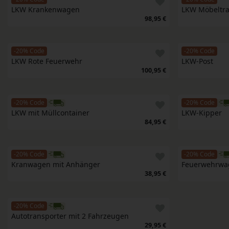
LKW Krankenwagen
LKW Möbeltra
98,95 €
-20% Code
-20% Code
LKW Rote Feuerwehr
LKW-Post
100,95 €
-20% Code
-20% Code
LKW mit Müllcontainer
LKW-Kipper
84,95 €
-20% Code
-20% Code
Kranwagen mit Anhänger
Feuerwehrwa
38,95 €
-20% Code
Autotransporter mit 2 Fahrzeugen
29,95 €