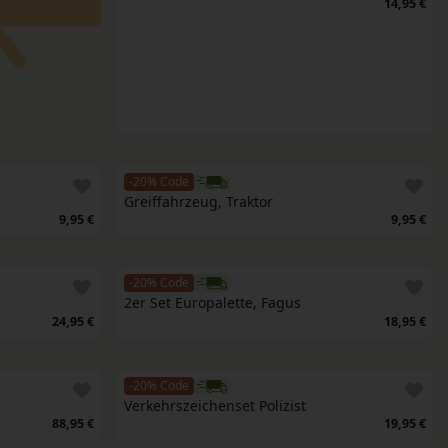
14,95 €
-20% Code
Greiffahrzeug, Traktor
9,95 €
9,95 €
-20% Code
2er Set Europalette, Fagus
24,95 €
18,95 €
-20% Code
Verkehrszeichenset Polizist
88,95 €
19,95 €