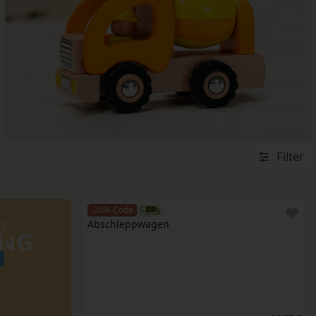
Filter
-20% Code
Abschleppwagen
TE
UNG
!