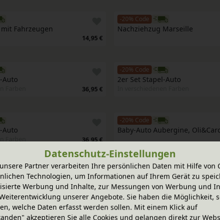
-20% Code
 mit Fahrzeugen
Nachziehzug Marseille
14,95 €
-20% Code
l-Auto
2er Set Stapel-Auto
en Farben
In verschiedenen Farben
36,95 €
-20% Code
l-Auto
Baby-Auto Aubergine, Oli&Caro
en Farben
36,95 €
Datenschutz-Einstellungen
unsere Partner verarbeiten Ihre persönlichen Daten mit Hilfe von 
-20% Code
nlichen Technologien, um Informationen auf Ihrem Gerät zu speic
Kork Zug
isierte Werbung und Inhalte, zur Messungen von Werbung und In
196,95 €
Weiterentwicklung unserer Angebote. Sie haben die Möglichkeit, s
n, welche Daten erfasst werden sollen. Mit einem Klick auf
tanden" akzeptieren Sie alle Cookies und gelangen direkt zur Webs