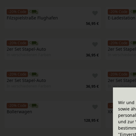
-20% Code
-20% Code
Filzspielstraße Flughafen
E-Ladestation
56,95 €
-20% Code
-20% Code
2er Set Stapel-Auto
2er Set Stape
In verschiedenen Farben
In verschieden
36,95 €
-20% Code
-20% Code
2er Set Stapel-Auto
2er Set Stape
In verschiedenen Farben
In verschieden
36,95 €
Wir und 
-20% Code
-20% Code
sowie äh
Bollerwagen
XXL Parkhaus
personal
128,95 €
und zur 
bestimme
"Einvers