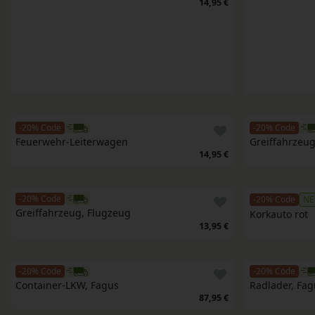
14,95 €
-20% Code
-20% Code
Feuerwehr-Leiterwagen
Greiffahrzeug
14,95 €
-20% Code
-20% Code
NE
Greiffahrzeug, Flugzeug
Korkauto rot
13,95 €
-20% Code
-20% Code
Container-LKW, Fagus
Radlader, Fag
87,95 €