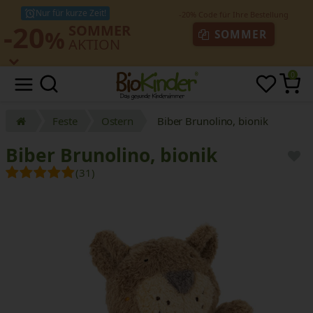
Nur für kurze Zeit!
-20
SOMMER
%
SOMMER
AKTION
0
Feste
Ostern
Biber Brunolino, bionik
Biber Brunolino, bionik
(31)