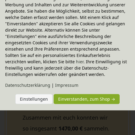
terre des hommes
Werbung und Inhalten und zur Weiterentwicklung unserer
Angebote. Sie haben die Möglichkeit, selbst zu bestimmen,
Flüchtlingskindern und Opfern von
welche Daten erfasst werden sollen. Mit einem Klick auf
"Einverstanden" akzeptieren Sie alle Cookies und gelangen
Krieg, Gewalt und Missbrauch und
direkt zur Website. Alternativ können Sie unter
"Einstellungen" eine ausführliche Beschreibung der
bietet Unterstützung für Kinder
eingesetzten Cookies und ihrer Verwendungszwecke
an, deren Eltern an Aids gestorben
einsehen und Ihre Präferenzen entsprechend anpassen.
Sollten Sie auf ein personalisiertes Einkaufserlebnis
sind. In Deutschland arbeiten
verzichten wollen, klicken Sie bitte
hier
. Ihre Einwilligung ist
freiwillig und kann jederzeit über die Datenschutz-
Freiwillige in 120 Orten
Einstellungen widerrufen oder geändert werden.
ehrenamtlich unter anderem bei
Daten­schutz­erklärung
|
Impressum
der Aufnahme und Integration von
Einstellungen
Einverstanden, zum Shop →
Flüchtlingskindern zusammen.
Zusammen mit euch konnten wir
so insgesamt
1470,00 €
sammeln.