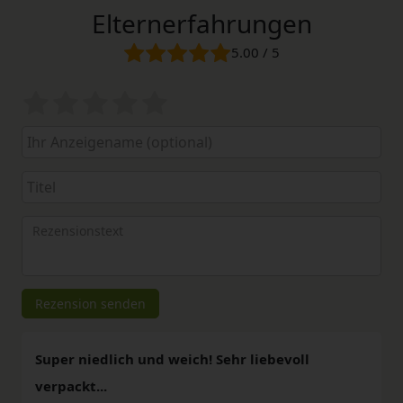
Elternerfahrungen
5.00 / 5
Bewertungssterne
1
2
3
4
5
von
von
von
von
von
5
5
5
5
5
Ihr
Platzhalter
Anzeigename
Bewertungssternen
Bewertungssternen
Bewertungssternen
Bewertungssternen
Bewertungssterne
(optional)
Titel
Rezensionstext
Rezension senden
Super niedlich und weich! Sehr liebevoll
verpackt...