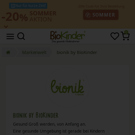
Nur für kurze Zeit!
-20
SOMMER
%
SOMMER
AKTION
0
Markenwelt
bionik by BioKinder
bionik by BioKinder
Gesund Groß werden, von Anfang an.
Eine gesunde Umgebung ist gerade bei Kindern