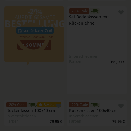
-20
%
-20% Code
AUF DIE GESAMTE
Set Bodenkissen mit 
BESTELLUNG
Rückenlehne
Nur für kurze Zeit!
SOMMER
In verschiedenen
Farben
199,90 €
-20% Code
Bestseller
-20% Code
Rückenkissen 100x40 cm
Rückenkissen 100x40 cm
In verschiedenen
In verschiedenen
Farben
Farben
79,95 €
79,95 €