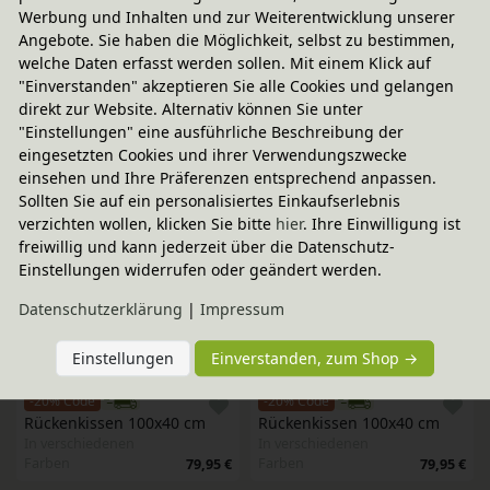
Sitzkissen 28x64 cm, bionik
Set Sitzkissen für Levin 
Werbung und Inhalten und zur Weiterentwicklung unserer
Bank und Stuhl
In verschiedenen
Angebote. Sie haben die Möglichkeit, selbst zu bestimmen,
In verschiedenen
Farben
24,95 €
welche Daten erfasst werden sollen. Mit einem Klick auf
Farben
44,90 €
"Einverstanden" akzeptieren Sie alle Cookies und gelangen
direkt zur Website. Alternativ können Sie unter
-20% Code
-20% Code
"Einstellungen" eine ausführliche Beschreibung der
Set Sitzkissen für Levin 
4er Set Sitzkissen 40x40 cm
eingesetzten Cookies und ihrer Verwendungszwecke
Bank und Stuhl
einsehen und Ihre Präferenzen entsprechend anpassen.
In verschiedenen
In verschiedenen
Farben
Sollten Sie auf ein personalisiertes Einkaufserlebnis
99,80 €
Farben
44,90 €
verzichten wollen, klicken Sie bitte
hier
. Ihre Einwilligung ist
freiwillig und kann jederzeit über die Datenschutz-
-20% Code
-19 %
ABVERKAUF
Einstellungen widerrufen oder geändert werden.
4er Set Sitzkissen 40x40 cm
2er Set Kissen
Daten­schutz­erklärung
|
Impressum
statt
In verschiedenen
In verschiedenen
41,95 €
Farben
99,80 €
Farben
33,95 €
Einstellungen
Einverstanden, zum Shop →
-20% Code
-20% Code
Rückenkissen 100x40 cm
Rückenkissen 100x40 cm
In verschiedenen
In verschiedenen
Farben
Farben
79,95 €
79,95 €