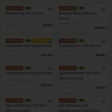
-20% Code
-20% Code
Bettwäsche Set, bionik
Biokoko Babymatratze, 
bionik
In verschiedenen
In verschiedenen
Farben
39,95 €
Varianten
279,95 €
-20% Code
Bestseller
-20% Code
Gästematratze Klapphocker
Rückenkissen 120x40 cm
In verschiedenen
In verschiedenen
Farben
Farben
179,95 €
89,95 €
-20% Code
-20% Code
Gästematratze Klapphocker
Spannbettlaken 90/100 x 
200 cm, bionik
In verschiedenen
In verschiedenen
Farben
179,95 €
Farben
19,95 €
-20% Code
-20% Code
Spannbettlaken 90/100 x 
Set Sitzkissen mit 
200 cm, bionik
Rückenlehne 120x55 cm