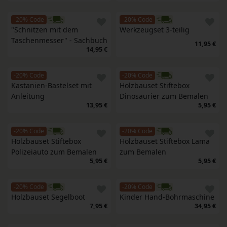
-20% Code
-20% Code
"Schnitzen mit dem 
Werkzeugset 3-teilig
Taschenmesser" - Sachbuch
11,95 €
14,95 €
-20% Code
-20% Code
Kastanien-Bastelset mit 
Holzbauset Stiftebox 
Anleitung
Dinosaurier zum Bemalen
13,95 €
5,95 €
-20% Code
-20% Code
Holzbauset Stiftebox 
Holzbauset Stiftebox Lama 
Polizeiauto zum Bemalen
zum Bemalen
5,95 €
5,95 €
-20% Code
-20% Code
Holzbauset Segelboot
Kinder Hand-Bohrmaschine
7,95 €
34,95 €