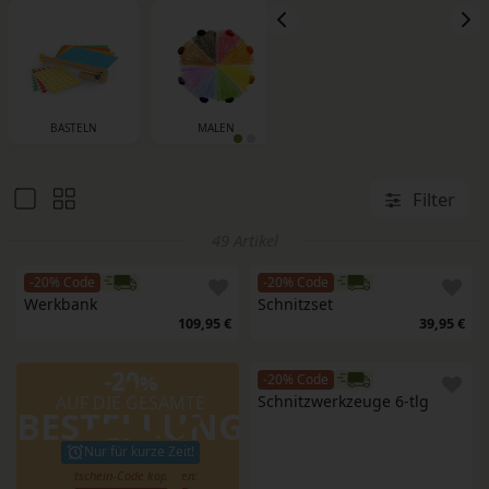
BASTELN
MALEN
ST
WERKEN
STEM
Filter
49 Artikel
-20% Code
-20% Code
Werkbank
Schnitzset
109,95 €
39,95 €
-20
%
-20% Code
AUF DIE GESAMTE
Schnitzwerkzeuge 6-tlg
BESTELLUNG
Nur für kurze Zeit!