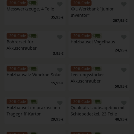
-20% Code
-20% Code
Messwerkzeuge, 4 Teile
XXL Werkbank "Junior 
Inventor"
35,95 €
267,95 €
-20% Code
-20% Code
Bohrerset für 
Holzbauset Vogelhaus
Akkuschrauber 
24,95 €
3,95 €
-20% Code
-20% Code
Holzbausatz Windrad Solar
Leistungsstarker 
Akkuschrauber
15,95 €
50,95 €
-20% Code
-20% Code
Holzbauset im praktischen 
Qualitäts-Laubsägebox mit 
Tragegriff-Karton
Schiebedeckel, 23 Teile
29,95 €
48,95 €