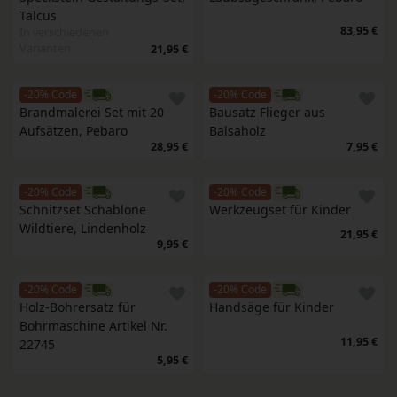
Talcus
83,95 €
In verschiedenen
Varianten
21,95 €
-20% Code
-20% Code
Brandmalerei Set mit 20 
Bausatz Flieger aus 
Aufsätzen, Pebaro
Balsaholz
28,95 €
7,95 €
-20% Code
-20% Code
Schnitzset Schablone 
Werkzeugset für Kinder
Wildtiere, Lindenholz
21,95 €
9,95 €
-20% Code
-20% Code
Holz-Bohrersatz für 
Handsäge für Kinder
Bohrmaschine Artikel Nr. 
11,95 €
22745
5,95 €