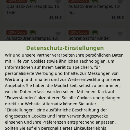
-20% Code
-20% Code
Qualitäts-Werkzeugbox, 16 
Aufsatz-Brennstempel, 12-
Teile
tlg.
59,95 €
15,95 €
-20% Code
-20% Code
Aufsatz-Brennstempel, 12-
Bohrer Set für Kinder
tlg.
Datenschutz-Einstellungen
34,95 €
16,95 €
Wir und unsere Partner verarbeiten Ihre persönlichen Daten
mit Hilfe von Cookies sowie ähnlichen Technologien, um
-20% Code
-20% Code
Informationen auf Ihrem Gerät zu speichern, für
Klappbares Schnitzmesser 
Werkbank Outdoor
personalisierte Werbung und Inhalte, zur Messungen von
mit Holzgriff
247,95 €
Werbung und Inhalten und zur Weiterentwicklung unserer
19,95 €
Angebote. Sie haben die Möglichkeit, selbst zu bestimmen,
welche Daten erfasst werden sollen. Mit einem Klick auf
-20% Code
-17 %
"Einverstanden" akzeptieren Sie alle Cookies und gelangen
Das große Fossilien-
Schutzhandschuh zum 
direkt zur Website. Alternativ können Sie unter
Ausgrabungs-Set
Handwerken
"Einstellungen" eine ausführliche Beschreibung der
statt
eingesetzten Cookies und ihrer Verwendungszwecke
In verschiedenen
17,95 €
11,95 €
Varianten
einsehen und Ihre Präferenzen entsprechend anpassen.
9,95 €
Sollten Sie auf ein personalisiertes Einkaufserlebnis