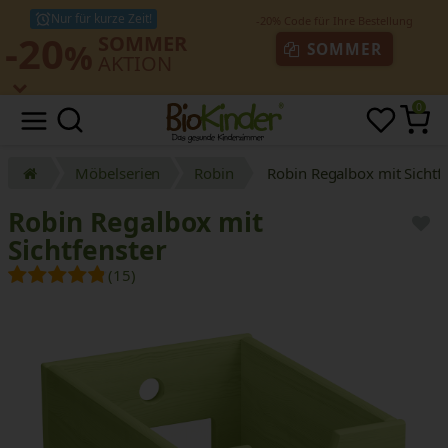
Nur für kurze Zeit!
-20
SOMMER
%
SOMMER
AKTION
0
Möbelserien
Robin
Robin Regalbox mit Sichtf
Robin Regalbox mit
Sichtfenster
(15)