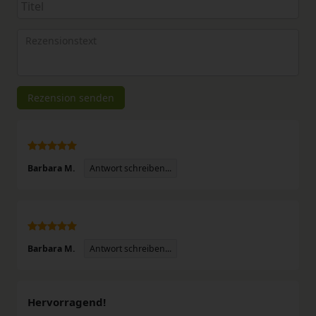
Anzeigename
Bewertungssternen
Bewertungssternen
Bewertungssternen
Bewertungssternen
Bewertungssterne
(optional)
Titel
Rezensionstext
Rezension senden
Antwort schreiben...
Barbara M.
Antwort schreiben...
Barbara M.
Hervorragend!