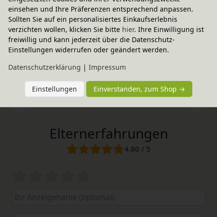
einsehen und Ihre Präferenzen entsprechend anpassen.
Sollten Sie auf ein personalisiertes Einkaufserlebnis
verzichten wollen, klicken Sie bitte
hier
. Ihre Einwilligung ist
freiwillig und kann jederzeit über die Datenschutz-
Einstellungen widerrufen oder geändert werden.
Daten­schutz­erklärung
|
Impressum
Einstellungen
Einverstanden, zum Shop →
Elternerfahrungen
4.80 / 5
Bewertungssterne
1
2
3
4
5
von
von
von
von
von
5
5
5
5
5
Ihr
Platzhalter