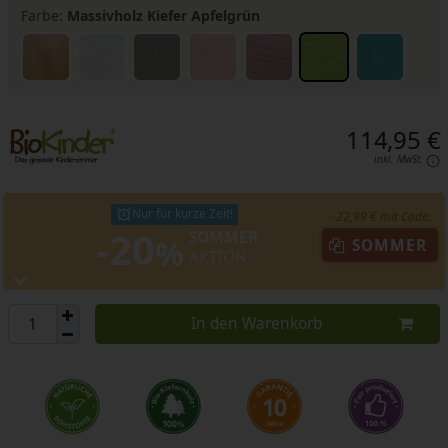
Farbe:
Massivholz Kiefer Apfelgrün
114,95 €
inkl. MwSt.
Nur für kurze Zeit!
- 22,99 € mit Code:
-20
SOMMER
%
SOMMER
AKTION
In den Warenkorb