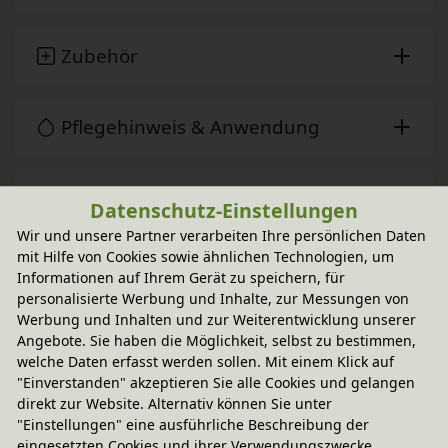
Zubehör
Pflegehinweis & Anwendung
Sie haben Fragen?
Datenschutz-Einstellungen
Wir und unsere Partner verarbeiten Ihre persönlichen Daten
mit Hilfe von Cookies sowie ähnlichen Technologien, um
Informationen auf Ihrem Gerät zu speichern, für
Wird oft zusammen gekauft
personalisierte Werbung und Inhalte, zur Messungen von
Werbung und Inhalten und zur Weiterentwicklung unserer
Angebote. Sie haben die Möglichkeit, selbst zu bestimmen,
-20% Code
Nico Bettkasten 90x194 cm
welche Daten erfasst werden sollen. Mit einem Klick auf
In verschiedenen Varianten
"Einverstanden" akzeptieren Sie alle Cookies und gelangen
aus Bio-Erlenholz
334,90 €
direkt zur Website. Alternativ können Sie unter
"Einstellungen" eine ausführliche Beschreibung der
eingesetzten Cookies und ihrer Verwendungszwecke