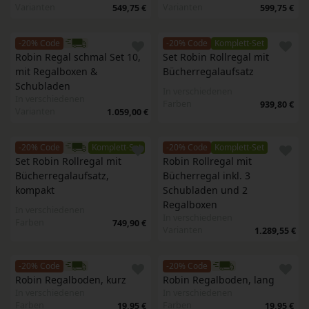
Varianten
Varianten
549,75 €
599,75 €
-20% Code
-20% Code
Komplett-Set
Robin Regal schmal Set 10, 
Set Robin Rollregal mit 
mit Regalboxen & 
Bücherregalaufsatz
Schubladen
In verschiedenen
In verschiedenen
Farben
939,80 €
Varianten
1.059,00 €
-20% Code
Komplett-Set
-20% Code
Komplett-Set
Set Robin Rollregal mit 
Robin Rollregal mit 
Bücherregalaufsatz, 
Bücherregal inkl. 3 
kompakt
Schubladen und 2 
Regalboxen
In verschiedenen
In verschiedenen
Farben
749,90 €
Varianten
1.289,55 €
-20% Code
-20% Code
Robin Regalboden, kurz 
Robin Regalboden, lang
In verschiedenen
In verschiedenen
Farben
Farben
19,95 €
19,95 €