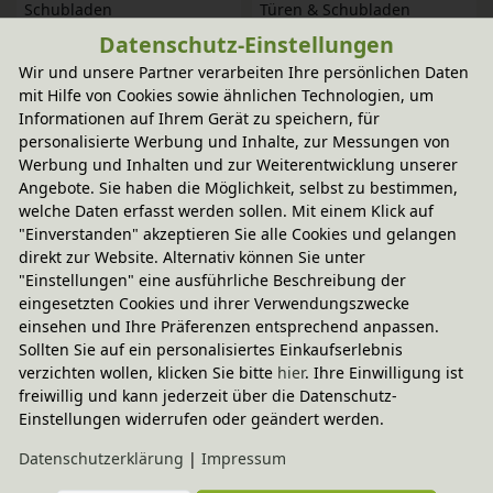
Schubladen
Türen & Schubladen
In verschiedenen
In verschiedenen
Datenschutz-Einstellungen
Varianten
Varianten
1.478,30 €
969,20 €
Wir und unsere Partner verarbeiten Ihre persönlichen Daten
mit Hilfe von Cookies sowie ähnlichen Technologien, um
-20% Code
-20% Code
Informationen auf Ihrem Gerät zu speichern, für
Robin Regal breit Set 6, mit 
Robin Regal schmal Set 7, 
personalisierte Werbung und Inhalte, zur Messungen von
Türen
mit Schubladen
Werbung und Inhalten und zur Weiterentwicklung unserer
In verschiedenen
In verschiedenen
Angebote. Sie haben die Möglichkeit, selbst zu bestimmen,
Varianten
Varianten
714,65 €
1.358,45 €
welche Daten erfasst werden sollen. Mit einem Klick auf
"Einverstanden" akzeptieren Sie alle Cookies und gelangen
-20% Code
-20% Code
direkt zur Website. Alternativ können Sie unter
Robin Regal schmal Set 8, 
Robin Regal schmal Set 9, 
"Einstellungen" eine ausführliche Beschreibung der
mit Tür & Schubladen
mit Türen
eingesetzten Cookies und ihrer Verwendungszwecke
In verschiedenen
In verschiedenen
einsehen und Ihre Präferenzen entsprechend anpassen.
Varianten
Varianten
979,10 €
599,75 €
Sollten Sie auf ein personalisiertes Einkaufserlebnis
verzichten wollen, klicken Sie bitte
hier
. Ihre Einwilligung ist
-20% Code
-20% Code
Komplett-Set
freiwillig und kann jederzeit über die Datenschutz-
Robin Regal schmal Set 10, 
Set Robin Rollregal mit 
Einstellungen widerrufen oder geändert werden.
mit Regalboxen & 
Bücherregalaufsatz
Daten­schutz­erklärung
|
Impressum
Schubladen
In verschiedenen
In verschiedenen
Farben
1.079,80 €