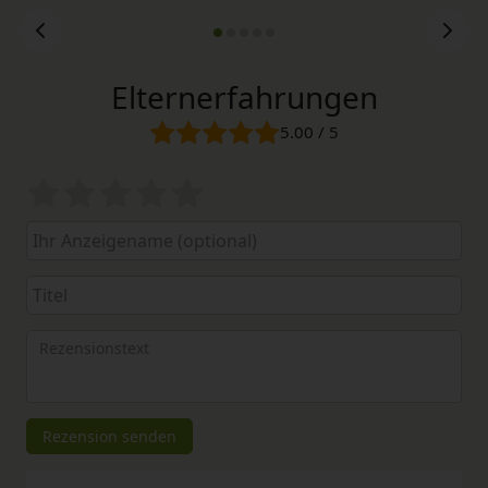
Elternerfahrungen
5.00 / 5
Bewertungssterne
1
2
3
4
5
von
von
von
von
von
5
5
5
5
5
Ihr
Platzhalter
Anzeigename
Bewertungssternen
Bewertungssternen
Bewertungssternen
Bewertungssternen
Bewertungssterne
(optional)
Titel
Rezensionstext
Rezension senden