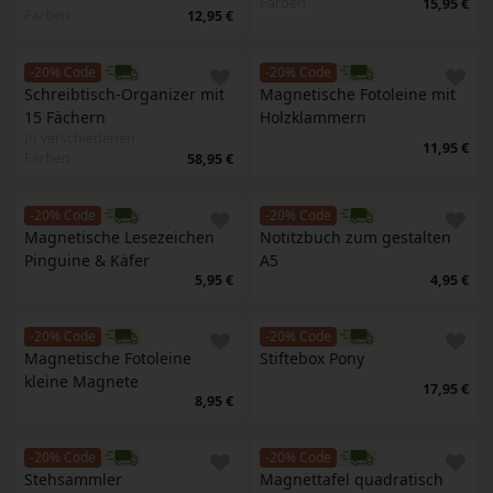
Farben
15,95 €
Farben
12,95 €
-20% Code
-20% Code
Schreibtisch-Organizer mit 
Magnetische Fotoleine mit 
15 Fächern
Holzklammern
In verschiedenen
11,95 €
Farben
58,95 €
-20% Code
-20% Code
Magnetische Lesezeichen 
Notitzbuch zum gestalten 
Pinguine & Käfer
A5
5,95 €
4,95 €
-20% Code
-20% Code
Magnetische Fotoleine 
Stiftebox Pony
kleine Magnete
17,95 €
8,95 €
-20% Code
-20% Code
Stehsammler
Magnettafel quadratisch