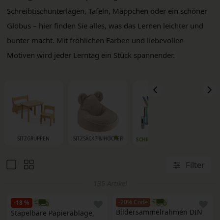
Schreibtischunterlagen, Tafeln, Mäppchen oder ein schöner
Globus – hier finden Sie alles, was das Lernen leichter und
bunter macht. Mit fröhlichen Farben und liebevollen
Motiven wird jeder Lerntag ein Stück spannender.
SITZGRUPPEN
SITZSÄCKE & HOCKER
SI
SCHREIBTISCHUTENSILIEN
Filter
135 Artikel
-20% Code
-18 %
Bildersammelrahmen DIN 
Stapelbare Papierablage, 