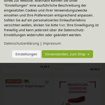
direkt zur Website. Alternativ können Sie unter
Stiftebox Katze, Werkhaus
Stiftebox Dino, Werkhaus
"Einstellungen" eine ausführliche Beschreibung der
In verschiedenen
eingesetzten Cookies und ihrer Verwendungszwecke
17,95 €
Farben
17,95 €
einsehen und Ihre Präferenzen entsprechend anpassen.
Sollten Sie auf ein personalisiertes Einkaufserlebnis
verzichten wollen, klicken Sie bitte
hier
. Ihre Einwilligung ist
-20% Code
-20% Code
3D Globus
Magnet
freiwillig und kann jederzeit über die Datenschutz-
In verschiedenen
Einstellungen widerrufen oder geändert werden.
149,00 €
Varianten
2,95 €
Daten­schutz­erklärung
|
Impressum
-20% Code
-20% Code
Einstellungen
Einverstanden, zum Shop →
Fotorahmen-Stiftebox
Schreibtisch-Organizer mit 
15 Fächern
In verschiedenen
In verschiedenen
Farben
15,95 €
Farben
44,95 €
-20% Code
Stifteköcher Regenbogen