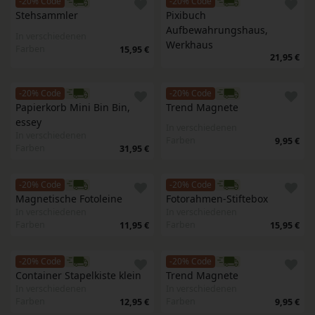
-20% Code
-20% Code
Stehsammler
Pixibuch 
Aufbewahrungshaus, 
In verschiedenen
Werkhaus
Farben
15,95 €
21,95 €
-20% Code
-20% Code
Papierkorb Mini Bin Bin, 
Trend Magnete
essey
In verschiedenen
In verschiedenen
Farben
9,95 €
Farben
31,95 €
-20% Code
-20% Code
Magnetische Fotoleine
Fotorahmen-Stiftebox
In verschiedenen
In verschiedenen
Farben
Farben
11,95 €
15,95 €
-20% Code
-20% Code
Container Stapelkiste klein
Trend Magnete
In verschiedenen
In verschiedenen
Farben
Farben
12,95 €
9,95 €