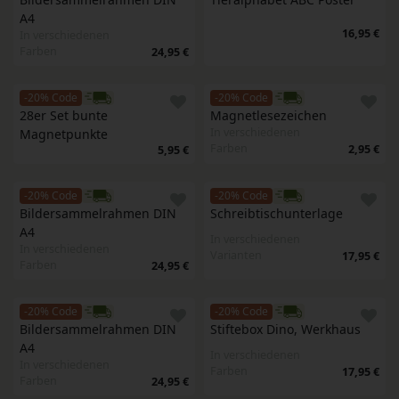
A4
16,95 €
In verschiedenen
Farben
24,95 €
-20% Code
-20% Code
28er Set bunte 
Magnetlesezeichen
In verschiedenen
Magnetpunkte
Farben
2,95 €
5,95 €
-20% Code
-20% Code
Bildersammelrahmen DIN 
Schreibtischunterlage
A4
In verschiedenen
In verschiedenen
Varianten
17,95 €
Farben
24,95 €
-20% Code
-20% Code
Bildersammelrahmen DIN 
Stiftebox Dino, Werkhaus
A4
In verschiedenen
In verschiedenen
Farben
17,95 €
Farben
24,95 €