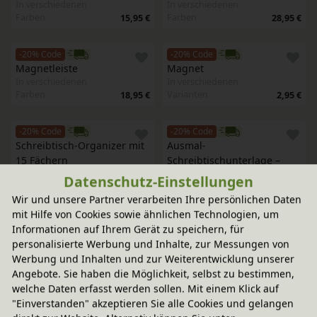
In verschiedenen
In verschiedenen
Farben
Farben
15,95 €
28,95 €
-20% Code
-20% Code
Magnetleiste
Magnet
In verschiedenen
In verschiedenen
Farben
Varianten
18,95 €
2,95 €
-20% Code
-20% Code
Schreibtisch-Organizer mit 
Ausmal-
15 Fächern
Schreibtischunterlage – 
In verschiedenen
Blumenwiese
Datenschutz-Einstellungen
Farben
58,95 €
12,95 €
Wir und unsere Partner verarbeiten Ihre persönlichen Daten
mit Hilfe von Cookies sowie ähnlichen Technologien, um
-20% Code
-20% Code
Informationen auf Ihrem Gerät zu speichern, für
Stapelbare Papierablage, 
Stiftebox Strandhaus rot
personalisierte Werbung und Inhalte, zur Messungen von
Werkhaus
Werbung und Inhalten und zur Weiterentwicklung unserer
12,95 €
In verschiedenen
Angebote. Sie haben die Möglichkeit, selbst zu bestimmen,
Farben
12,95 €
welche Daten erfasst werden sollen. Mit einem Klick auf
"Einverstanden" akzeptieren Sie alle Cookies und gelangen
-20% Code
-20% Code