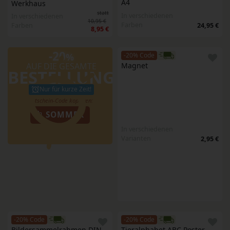
A4
Werkhaus
statt
In verschiedenen
In verschiedenen
10,95 €
Farben
Farben
24,95 €
8,95 €
-20
%
-20% Code
AUF DIE GESAMTE
Magnet
BESTELLUNG
Nur für kurze Zeit!
SOMMER
In verschiedenen
Varianten
2,95 €
-20% Code
-20% Code
Bildersammelrahmen DIN 
Tieralphabet ABC Poster