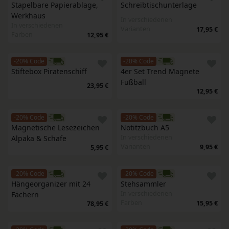
Stapelbare Papierablage, 
Schreibtischunterlage
Werkhaus
In verschiedenen
In verschiedenen
Varianten
17,95 €
Farben
12,95 €
-20% Code
-20% Code
Stiftebox Piratenschiff 
4er Set Trend Magnete 
Fußball
23,95 €
12,95 €
-20% Code
-20% Code
Magnetische Lesezeichen 
Notitzbuch A5
In verschiedenen
Alpaka & Schafe
Varianten
9,95 €
5,95 €
-20% Code
-20% Code
Hängeorganizer mit 24 
Stehsammler
In verschiedenen
Fächern
Farben
15,95 €
78,95 €