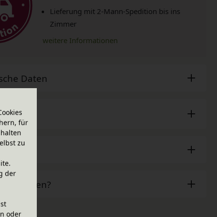
Lieferung mit 2-Mann-Spedition bis ins
Zimmer
weitere Informationen
sche Daten
Cookies
erger
hern, für
halten
elbst zu
ör
ite.
g der
ben Fragen?
ist
en oder