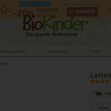
Nur für kurze Zeit!
-20
SOMMER
%
SOMMER
AKTION
Kindergarten
Spielzeug
Feste
nrost
Latten
Lie
GRÖSSE