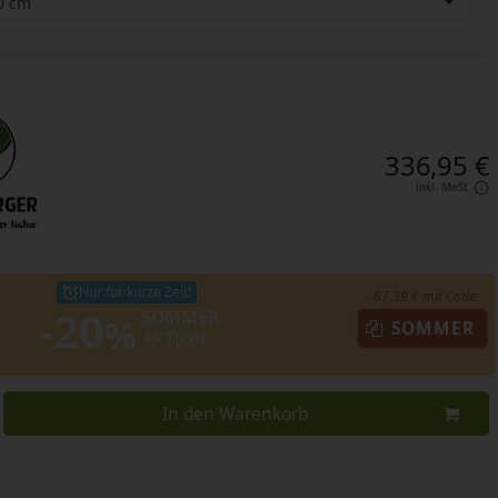
336,95 €
inkl. MwSt.
Nur für kurze Zeit!
- 67,39 € mit Code:
-20
SOMMER
%
SOMMER
AKTION
In den Warenkorb