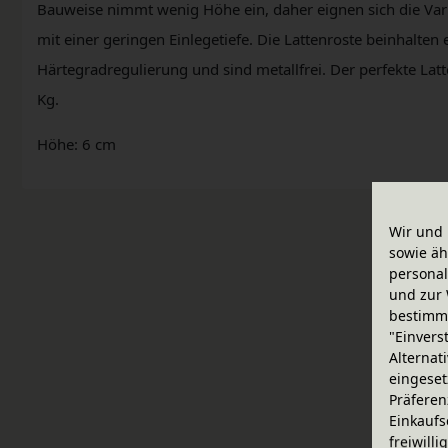
Bauweise nimmt wenig Höhe ein, daher eignen sich die Var
mit einer geringen Einlegetiefe. Die Lattenroste beinhalten
Härtegradregulierung und sind metallfrei. Der perfekte Latt
Kg.
Höhe: 6 cm
Wir und 
sowie äh
personal
und zur 
bestimme
"Einvers
Alternat
eingeset
Präferen
Einkaufs
freiwill