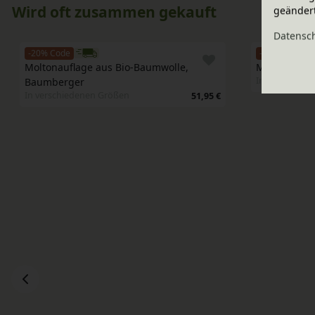
Wird oft zusammen gekauft
geänder
Daten­sc
-20% Code
-20% Code
Moltonauflage aus Bio-Baumwolle, 
Matratzenun
In verschied
Baumberger
In verschiedenen Größen
51,95 €