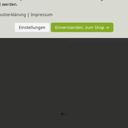
t werden.
hutz­erklärung
|
Impressum
-20% Code
Bestseller
terlage, Baumberger
Noah Kinderbett 90x200 cm
Einstellungen
Einverstanden, zum Shop →
enen Größen
In verschiedenen Varianten
108,95 €
aus Bio-Erlenholz