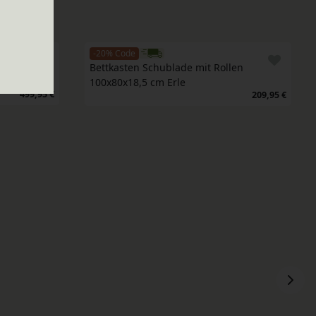
-20% Code
Bettkasten Schublade mit Rollen 
100x80x18,5 cm Erle
499,95 €
209,95 €