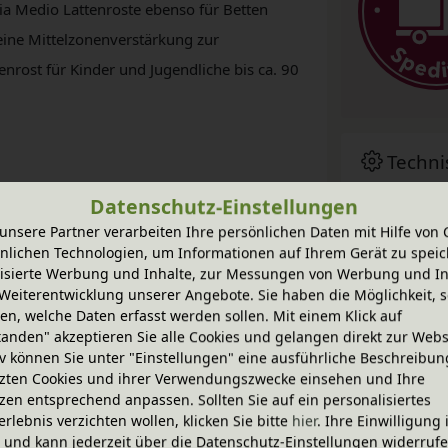
ia Medio Lattenroste ebenso für Betten
 eine Mittelzonenverstärkung zur
enrost für Kinder und Jugendliche bis ca. 90
Techni
Datenschutz-Einstellungen
unsere Partner verarbeiten Ihre persönlichen Daten mit Hilfe von 
Baumb
nlichen Technologien, um Informationen auf Ihrem Gerät zu speic
isierte Werbung und Inhalte, zur Messungen von Werbung und In
Weiterentwicklung unserer Angebote. Sie haben die Möglichkeit, s
Zubeh
n, welche Daten erfasst werden sollen. Mit einem Klick auf
tanden" akzeptieren Sie alle Cookies und gelangen direkt zur Webs
iv können Sie unter "Einstellungen" eine ausführliche Beschreibun
Sie ha
zten Cookies und ihrer Verwendungszwecke einsehen und Ihre
zen entsprechend anpassen. Sollten Sie auf ein personalisiertes
erlebnis verzichten wollen, klicken Sie bitte
hier
. Ihre Einwilligung 
ig und kann jederzeit über die Datenschutz-Einstellungen widerruf