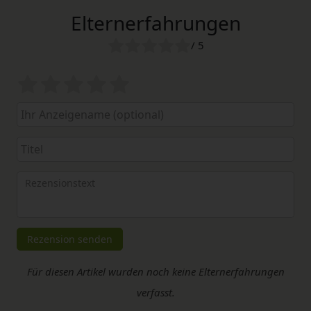
Elternerfahrungen
/ 5
Bewertungssterne
1
2
3
4
5
von
von
von
von
von
5
5
5
5
5
Ihr
Platzhalter
Anzeigename
Bewertungssternen
Bewertungssternen
Bewertungssternen
Bewertungssternen
Bewertungssterne
(optional)
Titel
Rezensionstext
Rezension senden
Für diesen Artikel wurden noch keine Elternerfahrungen
verfasst.