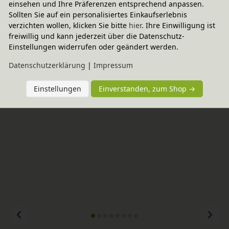
einsehen und Ihre Präferenzen entsprechend anpassen.
Sollten Sie auf ein personalisiertes Einkaufserlebnis
Wird oft zusammen gekauft
verzichten wollen, klicken Sie bitte
hier
. Ihre Einwilligung ist
freiwillig und kann jederzeit über die Datenschutz-
Einstellungen widerrufen oder geändert werden.
-20% Code
Baumwollteppich Biene 115x150 cm
Daten­schutz­erklärung
|
Impressum
147,95 €
Einstellungen
Einverstanden, zum Shop →