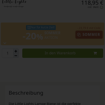
118,95 €
inkl. MwSt.
Nur für kurze Zeit!
- 23,79 € mit Code:
-20
SOMMER
%
SOMMER
AKTION
In den Warenkorb
Beschreibung
Die Little Lights Lampe Biene ist die perfekte