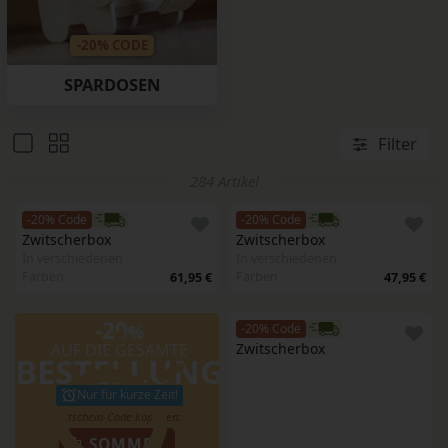
-20% CODE
SPARDOSEN
Filter
284 Artikel
-20% Code
-20% Code
Zwitscherbox
Zwitscherbox
In verschiedenen
In verschiedenen
Farben
Farben
61,95 €
47,95 €
-20
%
-20% Code
AUF DIE GESAMTE
Zwitscherbox
BESTELLUNG
Nur für kurze Zeit!
SOMMER