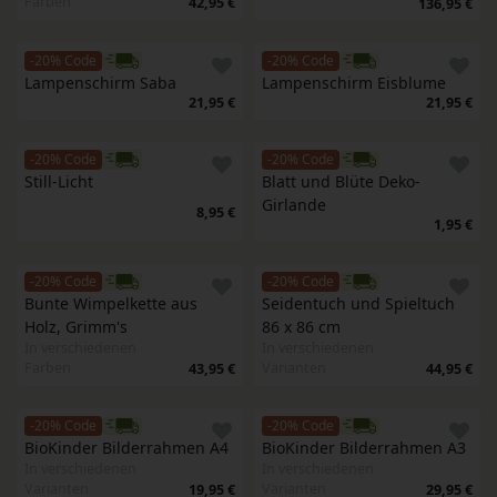
Farben
42,95 €
136,95 €
-20% Code
-20% Code
Lampenschirm Saba
Lampenschirm Eisblume
21,95 €
21,95 €
-20% Code
-20% Code
Still-Licht
Blatt und Blüte Deko-
Girlande
8,95 €
1,95 €
-20% Code
-20% Code
Bunte Wimpelkette aus 
Seidentuch und Spieltuch 
Holz, Grimm's
86 x 86 cm
In verschiedenen
In verschiedenen
Farben
Varianten
43,95 €
44,95 €
-20% Code
-20% Code
BioKinder Bilderrahmen A4
BioKinder Bilderrahmen A3
In verschiedenen
In verschiedenen
Varianten
Varianten
19,95 €
29,95 €