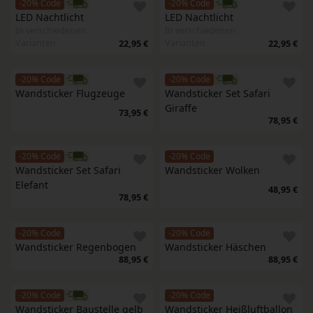
-20% Code
-20% Code
LED Nachtlicht
LED Nachtlicht
In verschiedenen
In verschiedenen
Varianten
Varianten
22,95 €
22,95 €
-20% Code
-20% Code
Wandsticker Flugzeuge
Wandsticker Set Safari 
Giraffe
73,95 €
78,95 €
-20% Code
-20% Code
Wandsticker Set Safari 
Wandsticker Wolken
Elefant
48,95 €
78,95 €
-20% Code
-20% Code
Wandsticker Regenbogen
Wandsticker Häschen
88,95 €
88,95 €
-20% Code
-20% Code
Wandsticker Baustelle gelb
Wandsticker Heißluftballon 