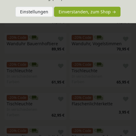
-20% Code
-20% Code
Wecker Kids Alarm 
Wecker Kids Alarm 
Einstellungen
Einverstanden, zum Shop →
In verschiedenen
In verschiedenen
Farben
Farben
80,95 €
80,95 €
-20% Code
-20% Code
Wanduhr Bauernhoftiere
Wanduhr, Vogelstimmen
89,95 €
70,95 €
-20% Code
-20% Code
Tischleuchte
Tischleuchte
In verschiedenen
In verschiedenen
Farben
Farben
61,95 €
65,95 €
-20% Code
-20% Code
Tischleuchte
Flaschenlichterkette
In verschiedenen
3,95 €
Farben
62,95 €
-20% Code
-20% Code