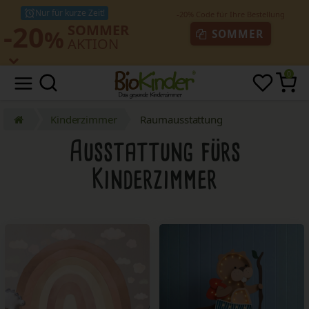
Nur für kurze Zeit!
-20
SOMMER
%
SOMMER
AKTION
0
Kinderzimmer
Raumausstattung
Ausstattung
fürs
Kinderzimmer