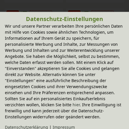
-25 %
ABVERKAUF
-25 %
ABVERKAUF
Datenschutz-Einstellungen
Spieltuch Baumwolle, 110 x 
Spieltuch Baumwolle, 110 x 
110 cm
110 cm
Wir und unsere Partner verarbeiten Ihre persönlichen Daten
statt
statt
mit Hilfe von Cookies sowie ähnlichen Technologien, um
In verschiedenen
In verschiedenen
7,95 €
7,95 €
Farben
Farben
Informationen auf Ihrem Gerät zu speichern, für
5,96 €
5,96 €
personalisierte Werbung und Inhalte, zur Messungen von
Werbung und Inhalten und zur Weiterentwicklung unserer
-25 %
ABVERKAUF
-25 %
ABVERKAUF
Angebote. Sie haben die Möglichkeit, selbst zu bestimmen,
Spieltuch Baumwolle, 110 x 
Spieltuch Baumwolle, 110 x 
welche Daten erfasst werden sollen. Mit einem Klick auf
110 cm
110 cm
"Einverstanden" akzeptieren Sie alle Cookies und gelangen
statt
statt
In verschiedenen
In verschiedenen
direkt zur Website. Alternativ können Sie unter
7,95 €
7,95 €
Farben
Farben
"Einstellungen" eine ausführliche Beschreibung der
5,96 €
5,96 €
eingesetzten Cookies und ihrer Verwendungszwecke
einsehen und Ihre Präferenzen entsprechend anpassen.
-20% Code
-20% Code
Sollten Sie auf ein personalisiertes Einkaufserlebnis
Seidentuch und Spieltuch 
Wecker Kids Alarm 
verzichten wollen, klicken Sie bitte
hier
. Ihre Einwilligung ist
52 x 52 cm
In verschiedenen
freiwillig und kann jederzeit über die Datenschutz-
In verschiedenen
Farben
80,95 €
Einstellungen widerrufen oder geändert werden.
Varianten
25,95 €
Daten­schutz­erklärung
|
Impressum