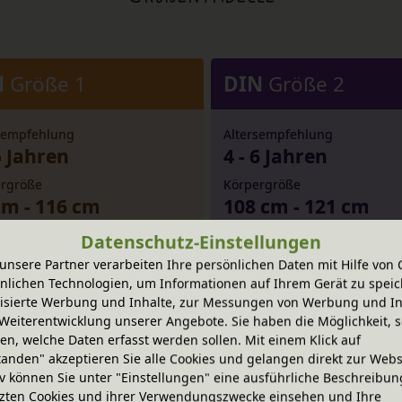
N
Größe 1
DIN
Größe 2
sempfehlung
Altersempfehlung
5 Jahren
4 - 6 Jahren
rgröße
Körpergröße
cm - 116 cm
108 cm - 121 cm
öhe
Sitzhöhe
Datenschutz-Einstellungen
cm - 27 cm
30 cm - 32 cm
unsere Partner verarbeiten Ihre persönlichen Daten mit Hilfe von 
nlichen Technologien, um Informationen auf Ihrem Gerät zu speic
höhe
Tischhöhe
isierte Werbung und Inhalte, zur Messungen von Werbung und In
cm - 48 cm
51 cm - 55 cm
Weiterentwicklung unserer Angebote. Sie haben die Möglichkeit, s
n, welche Daten erfasst werden sollen. Mit einem Klick auf
tanden" akzeptieren Sie alle Cookies und gelangen direkt zur Webs
iv können Sie unter "Einstellungen" eine ausführliche Beschreibun
zten Cookies und ihrer Verwendungszwecke einsehen und Ihre