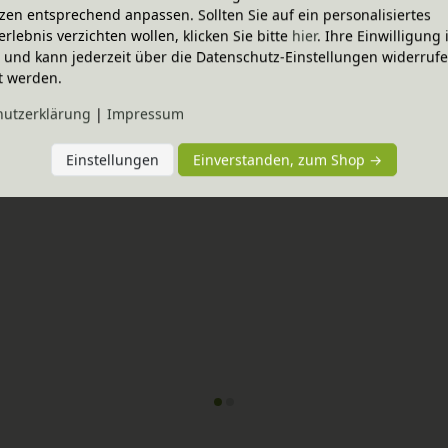
zen entsprechend anpassen. Sollten Sie auf ein personalisiertes
erlebnis verzichten wollen, klicken Sie bitte
hier
. Ihre Einwilligung 
ig und kann jederzeit über die Datenschutz-Einstellungen widerruf
t werden.
omplett-Set
-20% Code
gal mit Bücherregal inkl. 3 
Robin Regal breit Set 4, mit 
hutz­erklärung
|
Impressum
In verschiedenen Varianten
 und 2 Regalboxen
aus Bio-Erlenholz
nen Varianten
holz
1.289,55 €
Einstellungen
Einverstanden, zum Shop →