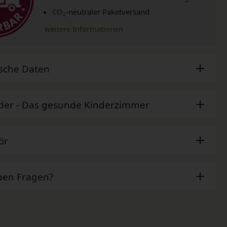
CO
-neutraler Paketversand
2
weitere Informationen
sche Daten
der - Das gesunde Kinderzimmer
ör
ben Fragen?