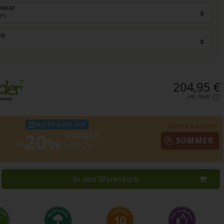
ASSE
HE
204,95 €
inkl. MwSt.
Nur für kurze Zeit!
- 40,99 € mit Code:
-20
SOMMER
%
SOMMER
AKTION
In den Warenkorb