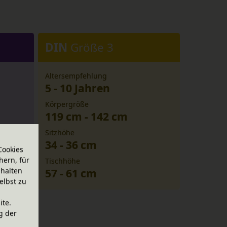
DIN
Größe 3
Altersempfehlung
5 - 10 Jahren
Körpergröße
119 cm - 142 cm
Sitzhöhe
34 - 36 cm
Cookies
hern, für
Tischhöhe
halten
57 - 61 cm
elbst zu
ite.
g der