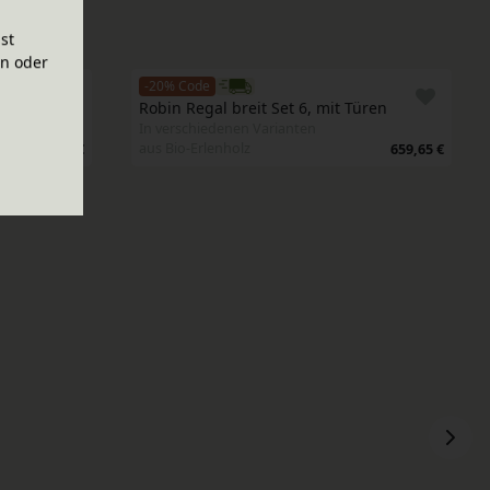
ist
en oder
-20% Code
Schubladen
Robin Regal breit Set 6, mit Türen
In verschiedenen Varianten
aus Bio-Erlenholz
1.348,30 €
659,65 €