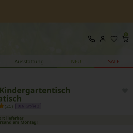
0
Ausstattung
NEU
SALE
 Kindergartentisch
atisch
(25)
Größe 2
ort lieferbar
ersand am Montag!