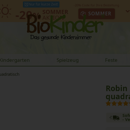
Nur für kurze Zeit!
-20
SOMMER
%
SOMMER
AKTION
Kindergarten
Spielzeug
Feste
uadratisch
Robin
quadr
Sof
- V