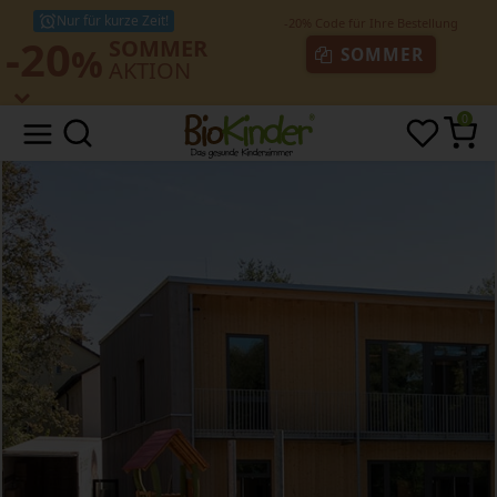
Nur für kurze Zeit!
-20
SOMMER
%
SOMMER
AKTION
0