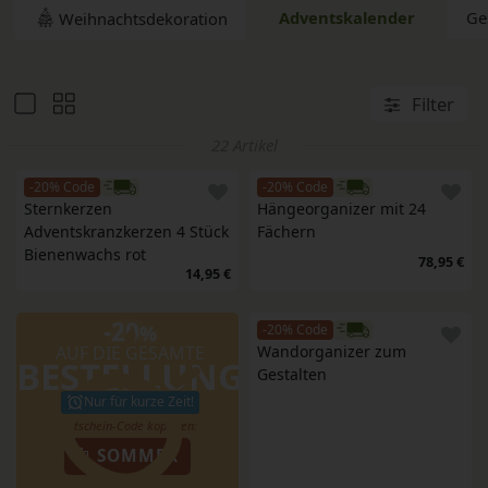
Adventskalender
Ge
Weihnachtsdekoration
Filter
22 Artikel
-20% Code
-20% Code
Sternkerzen 
Hängeorganizer mit 24 
Adventskranzkerzen 4 Stück 
Fächern
Bienenwachs rot
78,95 €
14,95 €
-20
%
-20% Code
AUF DIE GESAMTE
Wandorganizer zum 
BESTELLUNG
Gestalten
Nur für kurze Zeit!
SOMMER