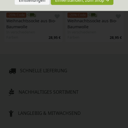
Einstellungen
Einverstanden, zum Shop →
Farben
21,95 €
-20% Code
-20% Code
Weihnachtssocke aus Bio-
Weihnachtssocke aus Bio-
Baumwolle
Baumwolle
In verschiedenen
In verschiedenen
Farben
Farben
28,95 €
28,95 €
SCHNELLE LIEFERUNG
NACHHALTIGES SORTIMENT
LANGLEBIG & MITWACHSEND