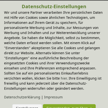
Datenschutz-Einstellungen
-20% Code
-20% Code
Wir und unsere Partner verarbeiten Ihre persönlichen Daten
Socke mit Stickerei Fuchs 
Geschenkbeutel Hase
mit Hilfe von Cookies sowie ähnlichen Technologien, um
aus Bio-Baumwolle
15,95 €
Informationen auf Ihrem Gerät zu speichern, für
22,95 €
personalisierte Werbung und Inhalte, zur Messungen von
Werbung und Inhalten und zur Weiterentwicklung unserer
-20% Code
-20% Code
Angebote. Sie haben die Möglichkeit, selbst zu bestimmen,
Geschenkbeutel Fuchs
Ministempel-
welche Daten erfasst werden sollen. Mit einem Klick auf
Adventskalender 
"Einverstanden" akzeptieren Sie alle Cookies und gelangen
15,95 €
Friedegunde in Paris
direkt zur Website. Alternativ können Sie unter
71,95 €
"Einstellungen" eine ausführliche Beschreibung der
eingesetzten Cookies und ihrer Verwendungszwecke
-20% Code
-20% Code
einsehen und Ihre Präferenzen entsprechend anpassen.
Farbspirale 34-teilig
Adventskalendersticker
Sollten Sie auf ein personalisiertes Einkaufserlebnis
52,95 €
3,95 €
verzichten wollen, klicken Sie bitte
hier
. Ihre Einwilligung ist
freiwillig und kann jederzeit über die Datenschutz-
Einstellungen widerrufen oder geändert werden.
-20% Code
-20% Code
Adventkalender 
Weihnachtssocke aus Bio-
Daten­schutz­erklärung
|
Impressum
“Schneemann”
Baumwolle
In verschiedenen
19,95 €