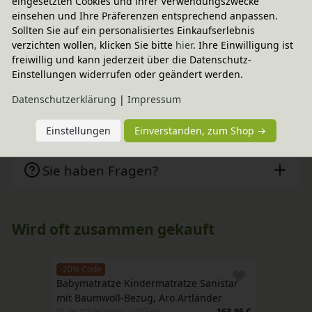
eingesetzten Cookies und ihrer Verwendungszwecke
einsehen und Ihre Präferenzen entsprechend anpassen.
BioKinder - Das gesunde Kinderzimmer
Sollten Sie auf ein personalisiertes Einkaufserlebnis
verzichten wollen, klicken Sie bitte
hier
. Ihre Einwilligung ist
freiwillig und kann jederzeit über die Datenschutz-
Zubehör
Einstellungen widerrufen oder geändert werden.
Daten­schutz­erklärung
|
Impressum
Pflegehinweis & Anwendung
Einstellungen
Einverstanden, zum Shop →
Sie haben Fragen?
Wird oft zusammen gekauft
-20% Code
Babymatratze Kindermatratze Sanistar 
mit Baumwoll-Bezug, Aro Artländer
In verschiedenen Größen
163,95 €