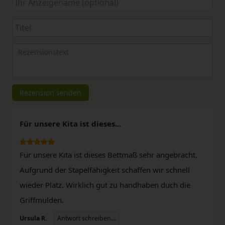
von
von
von
von
von
5
5
5
5
5
Ihr
Platzhalter
Anzeigename
Bewertungssternen
Bewertungssternen
Bewertungssternen
Bewertungssternen
Bewertungssterne
(optional)
Titel
Rezensionstext
Rezension senden
Für unsere Kita ist dieses...
Für unsere Kita ist dieses Bettmaß sehr angebracht.
Aufgrund der Stapelfähigkeit schaffen wir schnell
wieder Platz. Wirklich gut zu handhaben duch die
Griffmulden.
Antwort schreiben...
Ursula R.