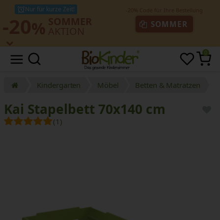
Nur für kurze Zeit!
-20
SOMMER
%
SOMMER
AKTION
0
Kindergarten
Möbel
Betten & Matratzen
Kai Stapelbett 70x140 cm
(1)