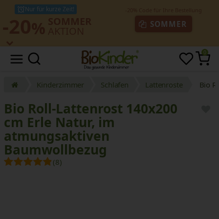
Nur für kurze Zeit!
-20
SOMMER
%
SOMMER
AKTION
0
Kinderzimmer
Schlafen
Lattenroste
Bio R
Bio Roll-Lattenrost 140x200
cm Erle Natur, im
atmungsaktiven
Baumwollbezug
(8)