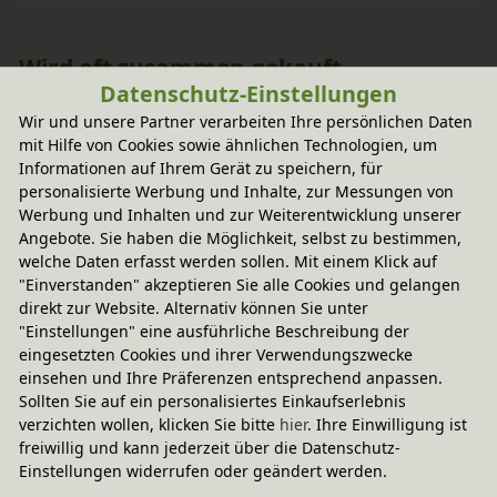
Wird oft zusammen gekauft
Datenschutz-Einstellungen
Wir und unsere Partner verarbeiten Ihre persönlichen Daten
-20% Code
mit Hilfe von Cookies sowie ähnlichen Technologien, um
Dario Rückenlehne für 140 cm Kiefer 
Informationen auf Ihrem Gerät zu speichern, für
weiß lasiert
personalisierte Werbung und Inhalte, zur Messungen von
179,95 €
Werbung und Inhalten und zur Weiterentwicklung unserer
Angebote. Sie haben die Möglichkeit, selbst zu bestimmen,
welche Daten erfasst werden sollen. Mit einem Klick auf
"Einverstanden" akzeptieren Sie alle Cookies und gelangen
direkt zur Website. Alternativ können Sie unter
"Einstellungen" eine ausführliche Beschreibung der
eingesetzten Cookies und ihrer Verwendungszwecke
einsehen und Ihre Präferenzen entsprechend anpassen.
Sollten Sie auf ein personalisiertes Einkaufserlebnis
verzichten wollen, klicken Sie bitte
hier
. Ihre Einwilligung ist
freiwillig und kann jederzeit über die Datenschutz-
Einstellungen widerrufen oder geändert werden.