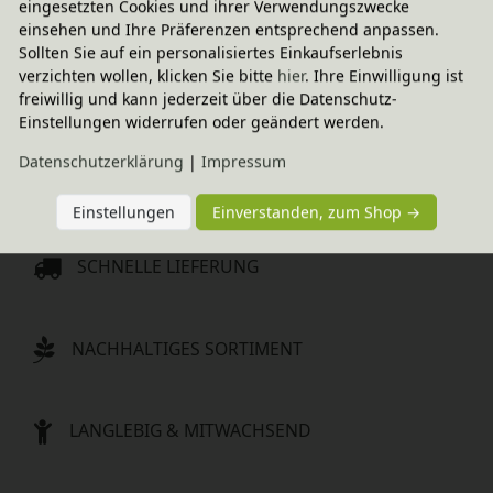
eingesetzten Cookies und ihrer Verwendungszwecke
einsehen und Ihre Präferenzen entsprechend anpassen.
-20% Code
Komplett-Set
Starter-Set Paula Babybett 
Sollten Sie auf ein personalisiertes Einkaufserlebnis
und Wickelbrett mit 
verzichten wollen, klicken Sie bitte
hier
. Ihre Einwilligung ist
Matratze
freiwillig und kann jederzeit über die Datenschutz-
In verschiedenen
Einstellungen widerrufen oder geändert werden.
Varianten
1.019,85 €
Daten­schutz­erklärung
|
Impressum
Einstellungen
Einverstanden, zum Shop →
SCHNELLE LIEFERUNG
NACHHALTIGES SORTIMENT
LANGLEBIG & MITWACHSEND