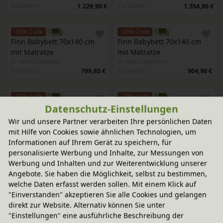
Varianten
Varianten
1.229,90 €
1.354,80 €
-20% Code
-20% Code
Finn Babybett 70x140 cm 
Finn Babybett 70x140 cm 
mit Matratze
mit Matratze
In verschiedenen
In verschiedenen
Varianten
Varianten
799,85 €
904,90 €
-20% Code
-20% Code
Jan Babywiege mit Matratze
Paula Babybett 60x120 cm  
Datenschutz-Einstellungen
mit Matratze
Wir und unsere Partner verarbeiten Ihre persönlichen Daten
659,90 €
In verschiedenen
mit Hilfe von Cookies sowie ähnlichen Technologien, um
Varianten
849,90 €
Informationen auf Ihrem Gerät zu speichern, für
personalisierte Werbung und Inhalte, zur Messungen von
-20% Code
-20% Code
Komplett-Set
Werbung und Inhalten und zur Weiterentwicklung unserer
Paula Babybett 60x120 cm  
Starter-Set Paula Babybett 
Angebote. Sie haben die Möglichkeit, selbst zu bestimmen,
mit Matratze
und Wickelbrett mit 
welche Daten erfasst werden sollen. Mit einem Klick auf
Matratze
"Einverstanden" akzeptieren Sie alle Cookies und gelangen
In verschiedenen
In verschiedenen
direkt zur Website. Alternativ können Sie unter
Varianten
849,90 €
Varianten
1.089,85 €
"Einstellungen" eine ausführliche Beschreibung der