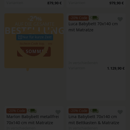
Varianten
Varianten
879,90 €
979,90 €
-20
%
-20% Code
AUF DIE GESAMTE
Luca Babybett 70x140 cm 
BESTELLUNG
mit Matratze
Nur für kurze Zeit!
SOMMER
In verschiedenen
Varianten
1.129,90 €
-20% Code
-20% Code
Marlon Babybett metallfrei 
Lina Babybett 70x140 cm 
70x140 cm mit Matratze
mit Bettkasten & Matratze
In verschiedenen
In verschiedenen