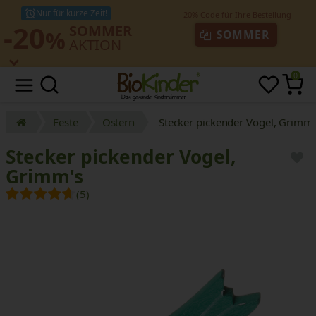
Nur für kurze Zeit!
-20
SOMMER
%
SOMMER
AKTION
0
Feste
Ostern
Stecker pickender Vogel, Grimm'
Stecker pickender Vogel,
Grimm's
(5)