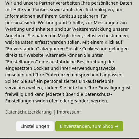
Wir und unsere Partner verarbeiten Ihre persönlichen Daten
mit Hilfe von Cookies sowie ähnlichen Technologien, um
Informationen auf Ihrem Gerät zu speichern, für
personalisierte Werbung und Inhalte, zur Messungen von
Werbung und Inhalten und zur Weiterentwicklung unserer
Angebote. Sie haben die Möglichkeit, selbst zu bestimmen,
welche Daten erfasst werden sollen. Mit einem Klick auf
"Einverstanden" akzeptieren Sie alle Cookies und gelangen
Elternerfahrungen
direkt zur Website. Alternativ können Sie unter
"Einstellungen" eine ausführliche Beschreibung der
4.60 / 5
eingesetzten Cookies und ihrer Verwendungszwecke
einsehen und Ihre Präferenzen entsprechend anpassen.
Bewertungssterne
1
2
3
4
5
Sollten Sie auf ein personalisiertes Einkaufserlebnis
verzichten wollen, klicken Sie bitte
hier
. Ihre Einwilligung ist
von
von
von
von
von
freiwillig und kann jederzeit über die Datenschutz-
Einstellungen widerrufen oder geändert werden.
5
5
5
5
5
Ihr
Platzhalter
Daten­schutz­erklärung
|
Impressum
Anzeigename
Bewertungssternen
Bewertungssternen
Bewertungssternen
Bewertungssternen
Bewertungssterne
(optional)
Titel
Einstellungen
Einverstanden, zum Shop →