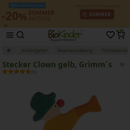
Nur für kurze Zeit!
-20
SOMMER
%
SOMMER
AKTION
0
Kindergarten
Raumausstattung
Tischdekorati
Stecker Clown gelb, Grimm´s
(6)