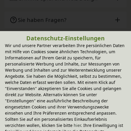
Sie haben Fragen?
Datenschutz-Einstellungen
Wird oft zusammen gekauft
Wir und unsere Partner verarbeiten Ihre persönlichen Daten
mit Hilfe von Cookies sowie ähnlichen Technologien, um
Informationen auf Ihrem Gerät zu speichern, für
-20% Code
personalisierte Werbung und Inhalte, zur Messungen von
bionik Kerzenhalter Kerzeneinsatz 6er 
Werbung und Inhalten und zur Weiterentwicklung unserer
Set
Angebote. Sie haben die Möglichkeit, selbst zu bestimmen,
9,95 €
In verschiedenen Varianten
welche Daten erfasst werden sollen. Mit einem Klick auf
"Einverstanden" akzeptieren Sie alle Cookies und gelangen
direkt zur Website. Alternativ können Sie unter
"Einstellungen" eine ausführliche Beschreibung der
eingesetzten Cookies und ihrer Verwendungszwecke
einsehen und Ihre Präferenzen entsprechend anpassen.
Sollten Sie auf ein personalisiertes Einkaufserlebnis
verzichten wollen, klicken Sie bitte
hier
. Ihre Einwilligung ist