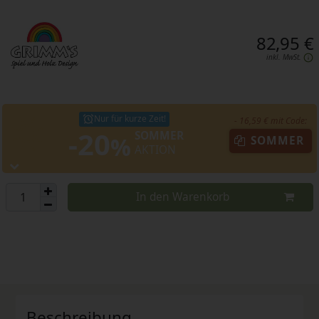
82,95 €
inkl. MwSt.
Nur für kurze Zeit!
- 16,59 € mit Code:
-20
SOMMER
%
SOMMER
AKTION
In den Warenkorb
Beschreibung