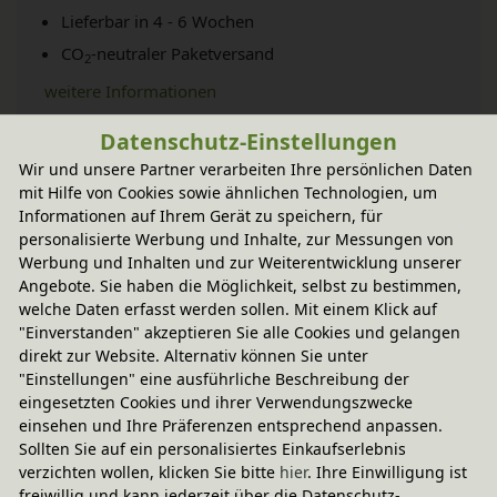
Lieferbar in 4 - 6 Wochen
CO
-neutraler Paketversand
2
weitere Informationen
Datenschutz-Einstellungen
Wir und unsere Partner verarbeiten Ihre persönlichen Daten
Technische Daten
mit Hilfe von Cookies sowie ähnlichen Technologien, um
Informationen auf Ihrem Gerät zu speichern, für
personalisierte Werbung und Inhalte, zur Messungen von
Grimms Spiel und Holz Design
Werbung und Inhalten und zur Weiterentwicklung unserer
Angebote. Sie haben die Möglichkeit, selbst zu bestimmen,
welche Daten erfasst werden sollen. Mit einem Klick auf
"Einverstanden" akzeptieren Sie alle Cookies und gelangen
In diesem Set enthalten
direkt zur Website. Alternativ können Sie unter
"Einstellungen" eine ausführliche Beschreibung der
eingesetzten Cookies und ihrer Verwendungszwecke
Sie haben Fragen?
einsehen und Ihre Präferenzen entsprechend anpassen.
Sollten Sie auf ein personalisiertes Einkaufserlebnis
verzichten wollen, klicken Sie bitte
hier
. Ihre Einwilligung ist
freiwillig und kann jederzeit über die Datenschutz-