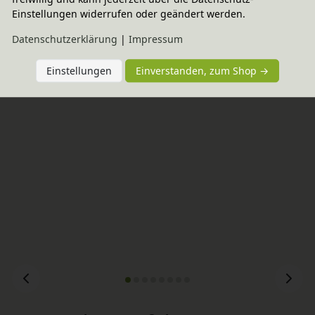
Wird oft zusammen gekauft
Einstellungen widerrufen oder geändert werden.
Daten­schutz­erklärung
|
Impressum
-20% Code
6 bunte Holzkugeln, Grimm's
Einstellungen
Einverstanden, zum Shop →
In verschiedenen Farben
19,95 €