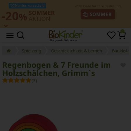
Nur für kurze Zeit!
-20
SOMMER
%
SOMMER
AKTION
0
Spielzeug
Geschicklichkeit & Lernen
Bauklötz
Regenbogen & 7 Freunde im
Holzschälchen, Grimm`s
(3)