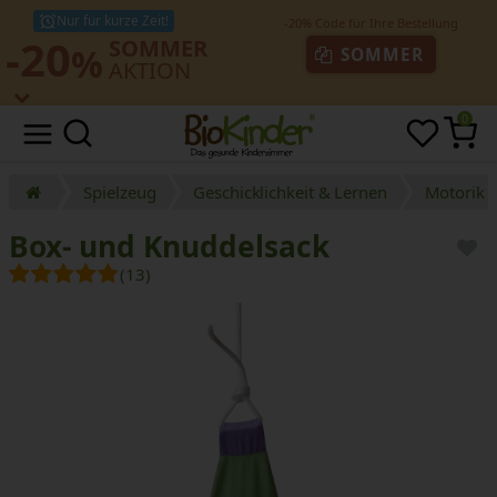
Nur für kurze Zeit!
-20
SOMMER
%
SOMMER
AKTION
0
Spielzeug
Geschicklichkeit & Lernen
Motorik 
Box- und Knuddelsack
(13)