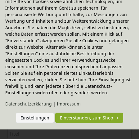
mit Hilfe von Cookies sowie ähnlichen Technologien, um
Informationen auf Ihrem Gerät zu speichern, für
personalisierte Werbung und Inhalte, zur Messungen von
Werbung und Inhalten und zur Weiterentwicklung unserer
Angebote. Sie haben die Möglichkeit, selbst zu bestimmen,
welche Daten erfasst werden sollen. Mit einem Klick auf
"Einverstanden" akzeptieren Sie alle Cookies und gelangen
direkt zur Website. Alternativ können Sie unter
"Einstellungen" eine ausführliche Beschreibung der
eingesetzten Cookies und ihrer Verwendungszwecke
einsehen und Ihre Präferenzen entsprechend anpassen.
Sollten Sie auf ein personalisiertes Einkaufserlebnis
Elternerfahrungen
verzichten wollen, klicken Sie bitte
hier
. Ihre Einwilligung ist
freiwillig und kann jederzeit über die Datenschutz-
4.92 / 5
Einstellungen widerrufen oder geändert werden.
Bewertungssterne
1
2
3
4
5
Daten­schutz­erklärung
|
Impressum
von
von
von
von
von
Einstellungen
Einverstanden, zum Shop →
5
5
5
5
5
Ihr
Platzhalter
Anzeigename