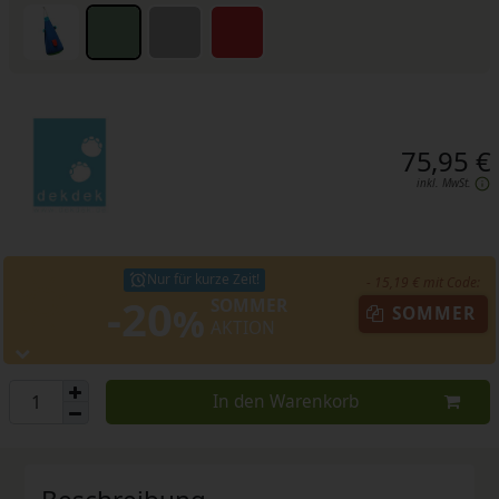
75,95 €
inkl. MwSt.
Nur für kurze Zeit!
- 15,19 € mit Code:
-20
SOMMER
%
SOMMER
AKTION
In den Warenkorb