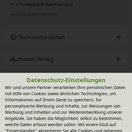
CO
-neutraler Paketversand
2
weitere Informationen
Technische Daten
moses Verlag
Datenschutz-Einstellungen
Sie haben Fragen?
Wir und unsere Partner verarbeiten Ihre persönlichen Daten
mit Hilfe von Cookies sowie ähnlichen Technologien, um
Informationen auf Ihrem Gerät zu speichern, für
Wird oft zusammen gekauft
personalisierte Werbung und Inhalte, zur Messungen von
Werbung und Inhalten und zur Weiterentwicklung unserer
Angebote. Sie haben die Möglichkeit, selbst zu bestimmen,
-20% Code
welche Daten erfasst werden sollen. Mit einem Klick auf
Die schönsten Hüpfspiele in der Dose
"Einverstanden" akzeptieren Sie alle Cookies und gelangen