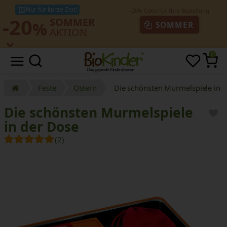
Nur für kurze Zeit!
-20
SOMMER
%
SOMMER
AKTION
0
Feste
Ostern
Die schönsten Murmelspiele in 
Die schönsten Murmelspiele
in der Dose
(2)