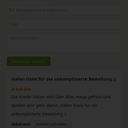
von
von
von
von
von
5
5
5
5
5
Ihr
Platzhalter
Anzeigename
Bewertungssternen
Bewertungssternen
Bewertungssternen
Bewertungssternen
Bewertungssterne
(optional)
Titel
Rezensionstext
Rezension senden
Vielen Dank für die unkomplizierte Bestellung :)
Die Kinder haben sich über alles mega gefreut und
spielen sehr gern damit. Vielen Dank für die
unkomplizierte Bestellung :)
Antwort schreiben...
Unbekannt