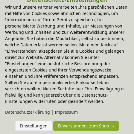
-20% Code
Wir und unsere Partner verarbeiten Ihre persönlichen Daten
Kleiner Rechenrahmen 
mit Hilfe von Cookies sowie ähnlichen Technologien, um
Abakus
Informationen auf Ihrem Gerät zu speichern, für
10,95 €
personalisierte Werbung und Inhalte, zur Messungen von
Werbung und Inhalten und zur Weiterentwicklung unserer
Angebote. Sie haben die Möglichkeit, selbst zu bestimmen,
welche Daten erfasst werden sollen. Mit einem Klick auf
"Einverstanden" akzeptieren Sie alle Cookies und gelangen
SCHNELLE LIEFERUNG
direkt zur Website. Alternativ können Sie unter
"Einstellungen" eine ausführliche Beschreibung der
eingesetzten Cookies und ihrer Verwendungszwecke
einsehen und Ihre Präferenzen entsprechend anpassen.
NACHHALTIGES SORTIMENT
Sollten Sie auf ein personalisiertes Einkaufserlebnis
verzichten wollen, klicken Sie bitte
hier
. Ihre Einwilligung ist
freiwillig und kann jederzeit über die Datenschutz-
Einstellungen widerrufen oder geändert werden.
LANGLEBIG & MITWACHSEND
Daten­schutz­erklärung
|
Impressum
SICHERE ZAHLUNG & ABWICKLUNG
Einstellungen
Einverstanden, zum Shop →