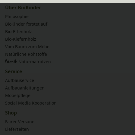
Über BioKinder
Philosophie
BioKinder forstet auf
Bio-Erlenholz
Bio-Kiefernholz
Vom Baum zum Möbel
Natürliche Rohstoffe
bionik
Naturmatratzen
Service
Aufbauservice
Aufbauanleitungen
Möbelpflege
Social Media Kooperation
Shop
Fairer Versand
Lieferzeiten