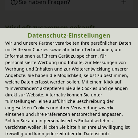
Sie haben Fragen?
Wird oft zusammen gekauft
Datenschutz-Einstellungen
Wir und unsere Partner verarbeiten Ihre persönlichen Daten
-20% Code
mit Hilfe von Cookies sowie ähnlichen Technologien, um
Alphabet Karten Großbuchstaben 48 
Informationen auf Ihrem Gerät zu speichern, für
Blatt Grimm's
personalisierte Werbung und Inhalte, zur Messungen von
18,95 €
Werbung und Inhalten und zur Weiterentwicklung unserer
Angebote. Sie haben die Möglichkeit, selbst zu bestimmen,
welche Daten erfasst werden sollen. Mit einem Klick auf
"Einverstanden" akzeptieren Sie alle Cookies und gelangen
direkt zur Website. Alternativ können Sie unter
"Einstellungen" eine ausführliche Beschreibung der
eingesetzten Cookies und ihrer Verwendungszwecke
einsehen und Ihre Präferenzen entsprechend anpassen.
Sollten Sie auf ein personalisiertes Einkaufserlebnis
verzichten wollen, klicken Sie bitte
hier
. Ihre Einwilligung ist
freiwillig und kann jederzeit über die Datenschutz-