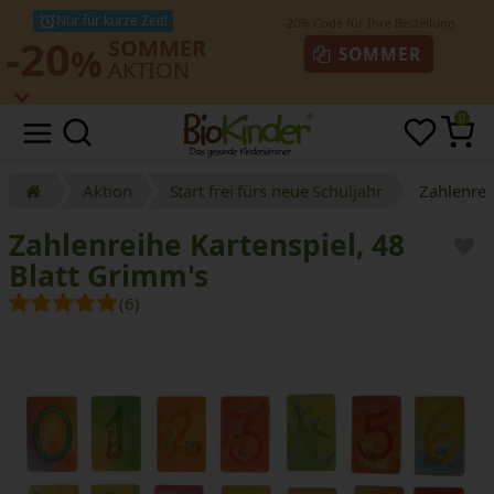
Nur für kurze Zeit!
-20
SOMMER
%
SOMMER
AKTION
0
Aktion
Start frei fürs neue Schuljahr
Zahlenrei
Zahlenreihe Kartenspiel, 48
Blatt Grimm's
(6)