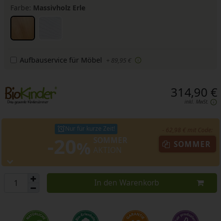
Farbe:
Massivholz Erle
Aufbauservice für Möbel
+ 89,95 €
314,90 €
inkl. MwSt.
Nur für kurze Zeit!
- 62,98 € mit Code:
-20
SOMMER
%
SOMMER
AKTION
In den Warenkorb