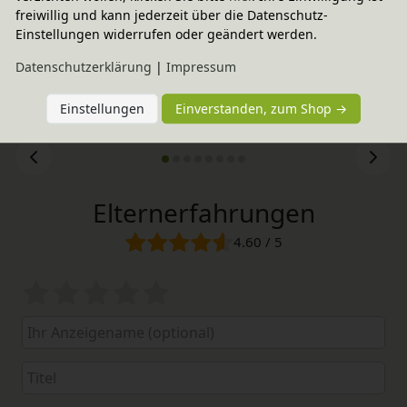
freiwillig und kann jederzeit über die Datenschutz-
Einstellungen widerrufen oder geändert werden.
Daten­schutz­erklärung
|
Impressum
Einstellungen
Einverstanden, zum Shop →
Elternerfahrungen
4.60 / 5
Bewertungssterne
1
2
3
4
5
von
von
von
von
von
5
5
5
5
5
Ihr
Platzhalter
Anzeigename
Bewertungssternen
Bewertungssternen
Bewertungssternen
Bewertungssternen
Bewertungssterne
(optional)
Titel