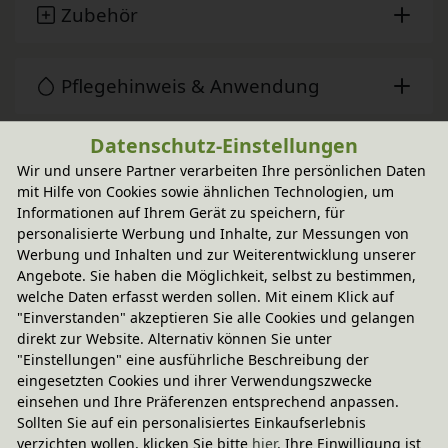
Zubehör
Pflegehinweis & Anwendung
Datenschutz-Einstellungen
Sie haben Fragen?
Wir und unsere Partner verarbeiten Ihre persönlichen Daten
mit Hilfe von Cookies sowie ähnlichen Technologien, um
Informationen auf Ihrem Gerät zu speichern, für
personalisierte Werbung und Inhalte, zur Messungen von
Wird oft zusammen gekauft
Werbung und Inhalten und zur Weiterentwicklung unserer
Angebote. Sie haben die Möglichkeit, selbst zu bestimmen,
welche Daten erfasst werden sollen. Mit einem Klick auf
-20% Code
"Einverstanden" akzeptieren Sie alle Cookies und gelangen
Lara Regal schmal 80 cm
direkt zur Website. Alternativ können Sie unter
In verschiedenen Varianten
aus Bio-Erlenholz
194,95 €
"Einstellungen" eine ausführliche Beschreibung der
eingesetzten Cookies und ihrer Verwendungszwecke
einsehen und Ihre Präferenzen entsprechend anpassen.
Sollten Sie auf ein personalisiertes Einkaufserlebnis
verzichten wollen, klicken Sie bitte
hier
. Ihre Einwilligung ist