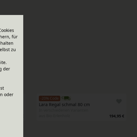
Cookies
hern, für
halten
elbst zu
ite.
g der
ist
en oder
-20% Code
al
Lara Regal schmal 80 cm
In verschiedenen Varianten
aus Bio-Erlenholz
189,95 €
194,95 €