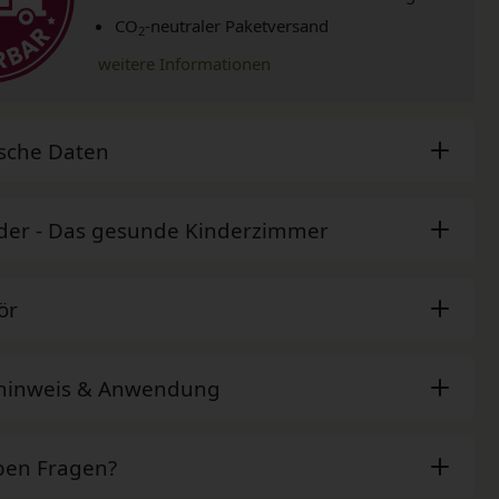
CO
-neutraler Paketversand
2
weitere Informationen
sche Daten
der - Das gesunde Kinderzimmer
ör
ehinweis & Anwendung
ben Fragen?