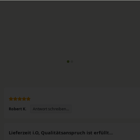
Antwort schreiben...
Robert K.
n
Lieferzeit i.O, Qualitätsanspruch ist erfüllt...