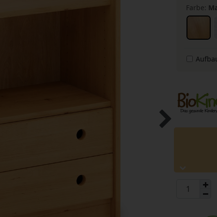
Farbe:
Ma
Aufba