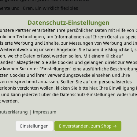
te und Türen. Ein wirklich flexibles
Datenschutz-Einstellungen
unsere Partner verarbeiten Ihre persönlichen Daten mit Hilfe von 
el werden aus massivem Erlenholz (natur)
nlichen Technologien, um Informationen auf Ihrem Gerät zu speic
 mit bioola® nature Öl bzw. bioola® Lasur aus
isierte Werbung und Inhalte, zur Messungen von Werbung und In
Weiterentwicklung unserer Angebote. Sie haben die Möglichkeit, s
n, welche Daten erfasst werden sollen. Mit einem Klick auf
tanden" akzeptieren Sie alle Cookies und gelangen direkt zur Webs
iv können Sie unter "Einstellungen" eine ausführliche Beschreibun
zten Cookies und ihrer Verwendungszwecke einsehen und Ihre
zen entsprechend anpassen. Sollten Sie auf ein personalisiertes
erlebnis verzichten wollen, klicken Sie bitte
hier
. Ihre Einwilligung 
ig und kann jederzeit über die Datenschutz-Einstellungen widerruf
-20% Code
t werden.
al 80 cm
Lara Schubladeneinsatz schm
nen Varianten
In verschiedenen Varianten
hutz­erklärung
|
Impressum
holz
aus Bio-Erlenholz
199,95 €
Einstellungen
Einverstanden, zum Shop →