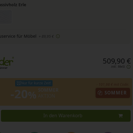
ssivholz Erle
uservice für Möbel
+ 89,95 €
509,90 €
inkl. MwSt.
Nur für kurze Zeit!
- 101,98 € mit Code:
-20
SOMMER
%
SOMMER
AKTION
In den Warenkorb