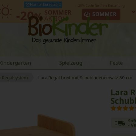
Nur für kurze Zeit!
-20
SOMMER
%
SOMMER
AKTION
Kindergarten
Spielzeug
Feste
a Regalsystem
Lara Regal breit mit Schubladeneinsatz 80 cm
Lara R
Schub
Sof
- V