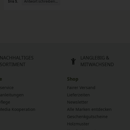
Antwort schreiben...
Iris S.
NACHHALTIGES
LANGLEBIG &
SORTIMENT
MITWACHSEND
e
Shop
service
Fairer Versand
anleitungen
Lieferzeiten
flege
Newsletter
 Media Kooperation
Alle Marken entdecken
Geschenkgutscheine
Holzmuster