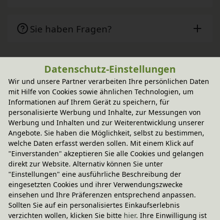
Sie haben Fragen?
Datenschutz-Einstellungen
Wird oft zusammen gekauft
Wir und unsere Partner verarbeiten Ihre persönlichen Daten
mit Hilfe von Cookies sowie ähnlichen Technologien, um
-20% Code
Informationen auf Ihrem Gerät zu speichern, für
Lara Ordnungskiste
personalisierte Werbung und Inhalte, zur Messungen von
In verschiedenen Varianten
Werbung und Inhalten und zur Weiterentwicklung unserer
aus Bio-Massivholz
114,95 €
Angebote. Sie haben die Möglichkeit, selbst zu bestimmen,
welche Daten erfasst werden sollen. Mit einem Klick auf
"Einverstanden" akzeptieren Sie alle Cookies und gelangen
direkt zur Website. Alternativ können Sie unter
"Einstellungen" eine ausführliche Beschreibung der
eingesetzten Cookies und ihrer Verwendungszwecke
einsehen und Ihre Präferenzen entsprechend anpassen.
Sollten Sie auf ein personalisiertes Einkaufserlebnis
verzichten wollen, klicken Sie bitte
hier
. Ihre Einwilligung ist