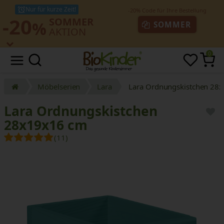
Nur für kurze Zeit!
-20
SOMMER
%
SOMMER
AKTION
0
Möbelserien
Lara
Lara Ordnungskistchen 28
Lara Ordnungskistchen
28x19x16 cm
(11)