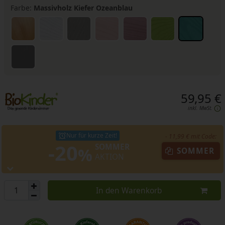
Farbe:
Massivholz Kiefer Ozeanblau
59,95 €
inkl. MwSt.
Nur für kurze Zeit!
- 11,99 € mit Code:
-20
SOMMER
%
SOMMER
AKTION
In den Warenkorb