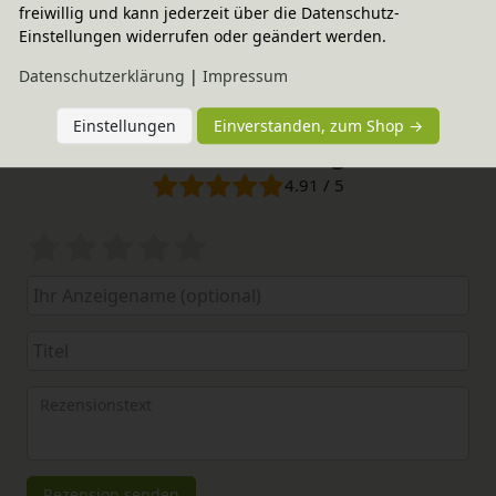
freiwillig und kann jederzeit über die Datenschutz-
Einstellungen widerrufen oder geändert werden.
Daten­schutz­erklärung
|
Impressum
Einstellungen
Einverstanden, zum Shop →
Elternerfahrungen
4.91 / 5
Bewertungssterne
1
2
3
4
5
von
von
von
von
von
5
5
5
5
5
Ihr
Platzhalter
Anzeigename
Bewertungssternen
Bewertungssternen
Bewertungssternen
Bewertungssternen
Bewertungssterne
(optional)
Titel
Rezensionstext
Rezension senden