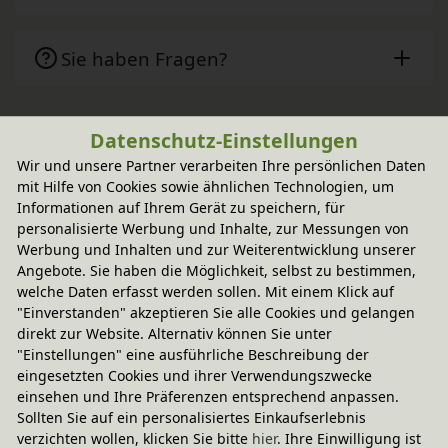
Sie haben Fragen?
Datenschutz-Einstellungen
Wird oft zusammen gekauft
Wir und unsere Partner verarbeiten Ihre persönlichen Daten
mit Hilfe von Cookies sowie ähnlichen Technologien, um
-20% Code
Informationen auf Ihrem Gerät zu speichern, für
LEIV Sitzkissen/Balancekissen
personalisierte Werbung und Inhalte, zur Messungen von
In verschiedenen Farben
67,95 €
Werbung und Inhalten und zur Weiterentwicklung unserer
Angebote. Sie haben die Möglichkeit, selbst zu bestimmen,
welche Daten erfasst werden sollen. Mit einem Klick auf
"Einverstanden" akzeptieren Sie alle Cookies und gelangen
direkt zur Website. Alternativ können Sie unter
"Einstellungen" eine ausführliche Beschreibung der
eingesetzten Cookies und ihrer Verwendungszwecke
einsehen und Ihre Präferenzen entsprechend anpassen.
Sollten Sie auf ein personalisiertes Einkaufserlebnis
verzichten wollen, klicken Sie bitte
hier
. Ihre Einwilligung ist