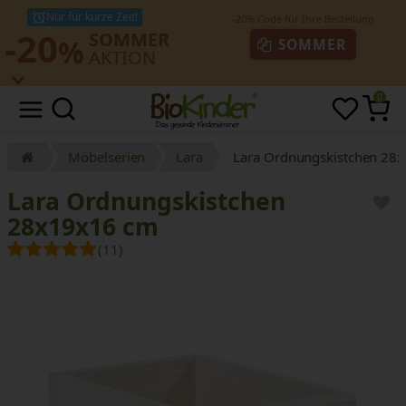
Nur für kurze Zeit!
-20
SOMMER
%
SOMMER
AKTION
0
Möbelserien
Lara
Lara Ordnungskistchen 28
Lara Ordnungskistchen
28x19x16 cm
(11)