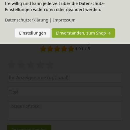
freiwillig und kann jederzeit über die Datenschutz-
Einstellungen widerrufen oder geändert werden.
Daten­schutz­erklärung
|
Impressum
Einstellungen
Einverstanden, zum Shop →
Elternerfahrungen
4.91 / 5
Bewertungssterne
1
2
3
4
5
von
von
von
von
von
5
5
5
5
5
Ihr
Platzhalter
Anzeigename
Bewertungssternen
Bewertungssternen
Bewertungssternen
Bewertungssternen
Bewertungssterne
(optional)
Titel
Rezensionstext
Rezension senden