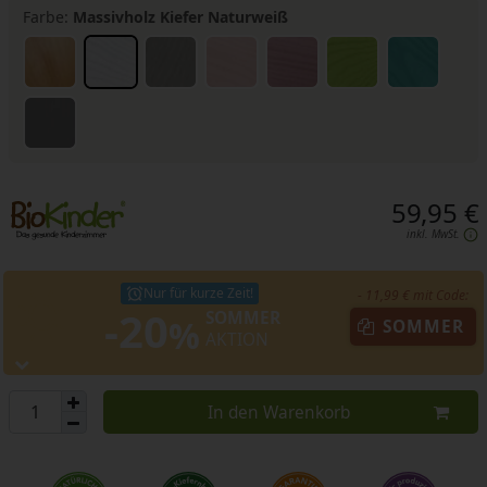
Farbe:
Massivholz Kiefer Naturweiß
59,95 €
inkl. MwSt.
Nur für kurze Zeit!
- 11,99 € mit Code:
-20
SOMMER
%
SOMMER
AKTION
In den Warenkorb