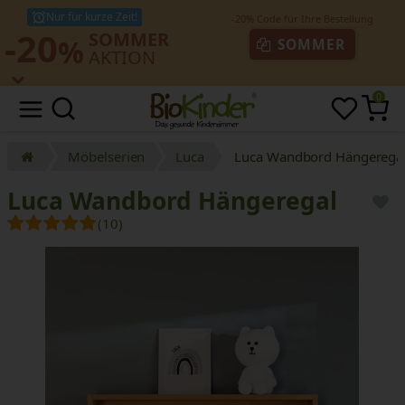
Nur für kurze Zeit!
-20
SOMMER
%
SOMMER
AKTION
0
Möbelserien
Luca
Luca Wandbord Hängerega
Luca Wandbord Hängeregal
(10)