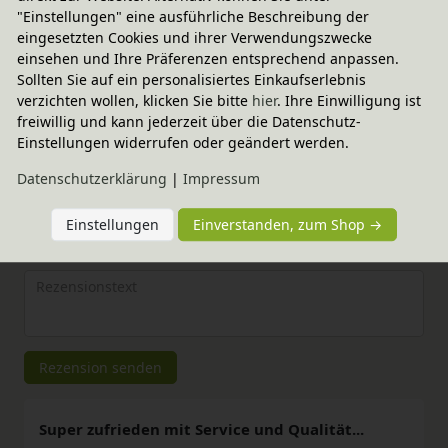
"Einstellungen" eine ausführliche Beschreibung der
eingesetzten Cookies und ihrer Verwendungszwecke
Elternerfahrungen
einsehen und Ihre Präferenzen entsprechend anpassen.
Sollten Sie auf ein personalisiertes Einkaufserlebnis
4.90 / 5
verzichten wollen, klicken Sie bitte
hier
. Ihre Einwilligung ist
freiwillig und kann jederzeit über die Datenschutz-
Bewertungssterne
1
2
3
4
5
Einstellungen widerrufen oder geändert werden.
von
von
von
von
von
Daten­schutz­erklärung
|
Impressum
5
5
5
5
5
Ihr
Platzhalter
Einstellungen
Einverstanden, zum Shop →
Anzeigename
Bewertungssternen
Bewertungssternen
Bewertungssternen
Bewertungssternen
Bewertungssterne
(optional)
Titel
Rezensionstext
Rezension senden
Super zufrieden mit Service und Qualität...