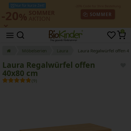
Nur für kurze Zeit!
-20
SOMMER
%
SOMMER
AKTION
0
Möbelserien
Laura
Laura Regalwürfel offen 
Laura Regalwürfel offen
40x80 cm
(9)