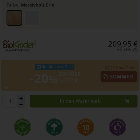
Farbe:
Massivholz Erle
209,95 €
inkl. MwSt.
Nur für kurze Zeit!
- 41,99 € mit Code:
-20
SOMMER
%
SOMMER
AKTION
In den Warenkorb