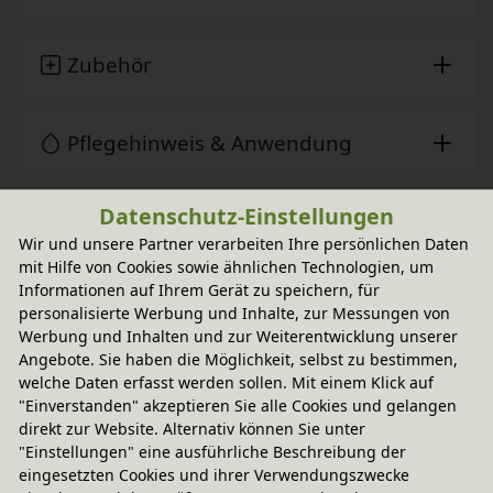
Zubehör
Pflegehinweis & Anwendung
Datenschutz-Einstellungen
Sie haben Fragen?
Wir und unsere Partner verarbeiten Ihre persönlichen Daten
mit Hilfe von Cookies sowie ähnlichen Technologien, um
Informationen auf Ihrem Gerät zu speichern, für
Wird oft zusammen gekauft
personalisierte Werbung und Inhalte, zur Messungen von
Werbung und Inhalten und zur Weiterentwicklung unserer
Angebote. Sie haben die Möglichkeit, selbst zu bestimmen,
-20% Code
welche Daten erfasst werden sollen. Mit einem Klick auf
Laura Regalwürfel offen 40x40 cm 
"Einverstanden" akzeptieren Sie alle Cookies und gelangen
In verschiedenen Varianten
direkt zur Website. Alternativ können Sie unter
aus Bio-Erlenholz
139,95 €
"Einstellungen" eine ausführliche Beschreibung der
eingesetzten Cookies und ihrer Verwendungszwecke