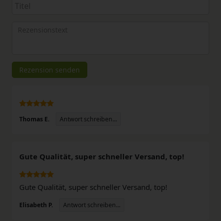
Anzeigename
Bewertungssternen
Bewertungssternen
Bewertungssternen
Bewertungssternen
Bewertungssterne
(optional)
Titel
Rezensionstext
Rezension senden
Antwort schreiben...
Thomas E.
Gute Qualität, super schneller Versand, top!
Gute Qualität, super schneller Versand, top!
Antwort schreiben...
Elisabeth P.