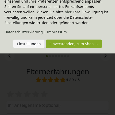
einsehen und Ihre Präferenzen entsprechend anpassen.
Sollten Sie auf ein personalisiertes Einkaufserlebnis
verzichten wollen, klicken Sie bitte
hier
. Ihre Einwilligung ist
freiwillig und kann jederzeit über die Datenschutz-
Einstellungen widerrufen oder geändert werden.
Daten­schutz­erklärung
|
Impressum
Einstellungen
Einverstanden, zum Shop →
Elternerfahrungen
4.89 / 5
Bewertungssterne
1
2
3
4
5
von
von
von
von
von
5
5
5
5
5
Ihr
Platzhalter