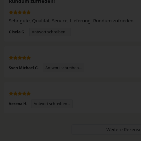
Rundum zufrieden!
Sehr gute, Qualität, Service, Lieferung. Rundum zufrieden
Antwort schreiben...
Gisela G.
Antwort schreiben...
Sven Michael G.
Antwort schreiben...
Verena H.
Weitere Rezens