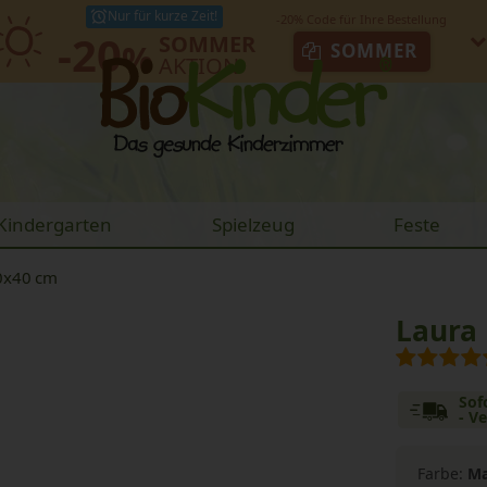
Nur für kurze Zeit!
-20
SOMMER
%
SOMMER
AKTION
Kindergarten
Spielzeug
Feste
40x40 cm
Laura
Sof
- V
Farbe:
Ma