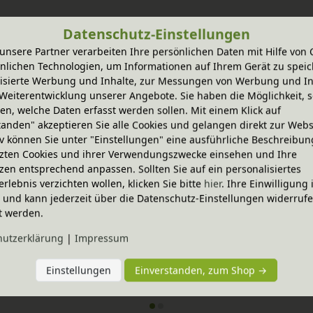
Datenschutz-Einstellungen
unsere Partner verarbeiten Ihre persönlichen Daten mit Hilfe von 
nlichen Technologien, um Informationen auf Ihrem Gerät zu speic
-20% Code
isierte Werbung und Inhalte, zur Messungen von Werbung und In
tisch 40x40x26 cm 
Noah Wickelkommode 
Weiterentwicklung unserer Angebote. Sie haben die Möglichkeit, s
nen Varianten
In verschiedenen Varianten
n, welche Daten erfasst werden sollen. Mit einem Klick auf
holz
aus Bio-Erlenholz
149,90 €
tanden" akzeptieren Sie alle Cookies und gelangen direkt zur Webs
iv können Sie unter "Einstellungen" eine ausführliche Beschreibun
zten Cookies und ihrer Verwendungszwecke einsehen und Ihre
zen entsprechend anpassen. Sollten Sie auf ein personalisiertes
erlebnis verzichten wollen, klicken Sie bitte
hier
. Ihre Einwilligung 
ig und kann jederzeit über die Datenschutz-Einstellungen widerruf
t werden.
hutz­erklärung
|
Impressum
Einstellungen
Einverstanden, zum Shop →