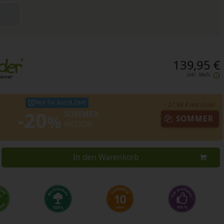
139,95 €
inkl. MwSt.
Nur für kurze Zeit!
- 27,99 € mit Code:
-20
SOMMER
%
SOMMER
AKTION
In den Warenkorb