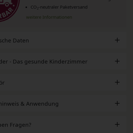
CO
-neutraler Paketversand
2
weitere Informationen
sche Daten
der - Das gesunde Kinderzimmer
ör
ehinweis & Anwendung
ben Fragen?