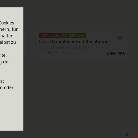
Cookies
hern, für
-20% Code
Komplett-Set
halten
Laura Raumteiler und Regalwand
elbst zu
In verschiedenen Varianten
aus Bio-Erlenholz
834,90 €
2.448,40 €
ite.
g der
ist
en oder