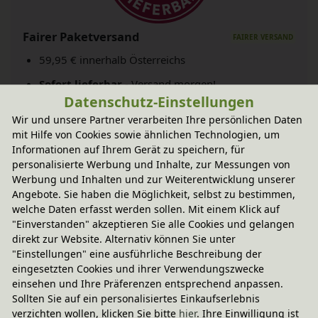
Fairer Paketversand
59,95 € innerhalb Österreichs
Sofort lieferbar
- Versand morgen!
Datenschutz-Einstellungen
CO
-neutraler Paketversand
2
Wir und unsere Partner verarbeiten Ihre persönlichen Daten
weitere Informationen
mit Hilfe von Cookies sowie ähnlichen Technologien, um
Informationen auf Ihrem Gerät zu speichern, für
personalisierte Werbung und Inhalte, zur Messungen von
Werbung und Inhalten und zur Weiterentwicklung unserer
Technische Daten
Angebote. Sie haben die Möglichkeit, selbst zu bestimmen,
welche Daten erfasst werden sollen. Mit einem Klick auf
"Einverstanden" akzeptieren Sie alle Cookies und gelangen
BioKinder - Das gesunde Kinderzimmer
direkt zur Website. Alternativ können Sie unter
"Einstellungen" eine ausführliche Beschreibung der
eingesetzten Cookies und ihrer Verwendungszwecke
Zubehör
einsehen und Ihre Präferenzen entsprechend anpassen.
Sollten Sie auf ein personalisiertes Einkaufserlebnis
verzichten wollen, klicken Sie bitte
hier
. Ihre Einwilligung ist