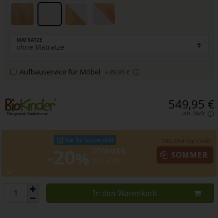
MATRATZE
Aufbauservice für Möbel
+ 89,95 €
549,95 €
inkl. MwSt.
Nur für kurze Zeit!
- 109,99 € mit Code:
-20
SOMMER
%
SOMMER
AKTION
In den Warenkorb