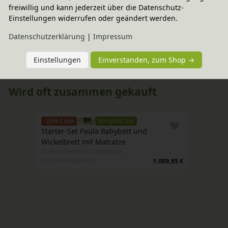
freiwillig und kann jederzeit über die Datenschutz-
Pflegehinweis & Anwendung
Einstellungen widerrufen oder geändert werden.
Daten­schutz­erklärung
|
Impressum
Sie haben Fragen?
Einstellungen
Einverstanden, zum Shop →
Wird oft zusammen gekauft
-20% Code
Komplett-Set
Starter-Set Paula Babybett und 
Wickelbrett mit Matratze
In verschiedenen Varianten
aus Bio-Massivholz
1.089,85 €