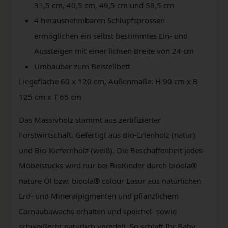
31,5 cm, 40,5 cm, 49,5 cm und 58,5 cm
4 herausnehmbaren Schlupfsprossen
ermöglichen ein selbst bestimmtes Ein- und
Aussteigen mit einer lichten Breite von 24 cm
Umbaubar zum Beistellbett
Liegefläche 60 x 120 cm, Außenmaße: H 90 cm x B
125 cm x T 65 cm
Das Massivholz stammt aus zertifizierter
Forstwirtschaft. Gefertigt aus Bio-Erlenholz (natur)
und Bio-Kiefernholz (weiß). Die Beschaffenheit jedes
Möbelstücks wird nur bei BioKinder durch bioola®
nature Öl bzw. bioola® colour Lasur aus natürlichen
Erd- und Mineralpigmenten und pflanzlichem
Carnaubawachs erhalten und speichel- sowie
schweißecht natürlich veredelt. So schläft Ihr Baby