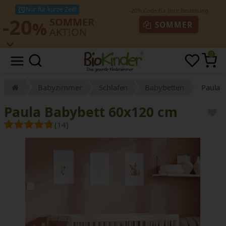
Nur für kurze Zeit!
-20
SOMMER
%
SOMMER
AKTION
0
Babyzimmer
Schlafen
Babybetten
Paula 
Paula Babybett 60x120 cm
(14)