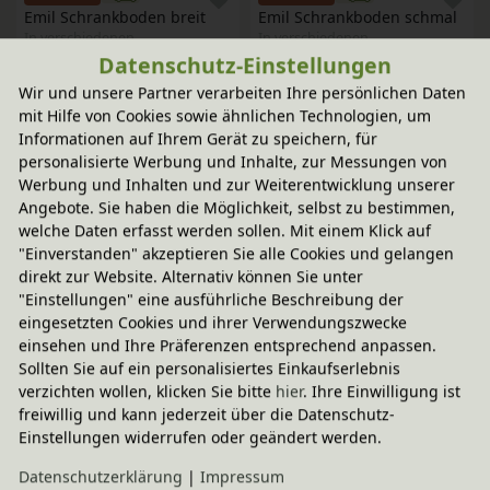
Emil Schrankboden breit
Emil Schrankboden schmal
In verschiedenen
In verschiedenen
Farben
Farben
29,95 €
19,95 €
Datenschutz-Einstellungen
Wir und unsere Partner verarbeiten Ihre persönlichen Daten
-20% Code
-20% Code
mit Hilfe von Cookies sowie ähnlichen Technologien, um
Emil Schrankboden schmal
Kleiderstange 63,5 cm für 
Informationen auf Ihrem Gerät zu speichern, für
In verschiedenen
Emil Eckkleiderschrank
personalisierte Werbung und Inhalte, zur Messungen von
Farben
19,95 €
14,95 €
Werbung und Inhalten und zur Weiterentwicklung unserer
Angebote. Sie haben die Möglichkeit, selbst zu bestimmen,
welche Daten erfasst werden sollen. Mit einem Klick auf
-20% Code
"Einverstanden" akzeptieren Sie alle Cookies und gelangen
Kleiderstange 63,5 cm für 
direkt zur Website. Alternativ können Sie unter
Emil Eckkleiderschrank
"Einstellungen" eine ausführliche Beschreibung der
14,95 €
eingesetzten Cookies und ihrer Verwendungszwecke
einsehen und Ihre Präferenzen entsprechend anpassen.
Sollten Sie auf ein personalisiertes Einkaufserlebnis
verzichten wollen, klicken Sie bitte
hier
. Ihre Einwilligung ist
freiwillig und kann jederzeit über die Datenschutz-
SCHNELLE LIEFERUNG
Einstellungen widerrufen oder geändert werden.
Daten­schutz­erklärung
|
Impressum