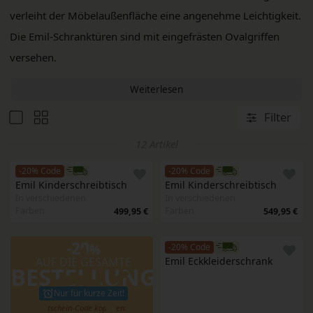
verleiht der Möbelaußenfläche eine angenehme Leichtigkeit.
Die Emil-Schranktüren sind mit eingefrästen Ovalgriffen
versehen.
Weiterlesen
Filter
12 Artikel
-20% Code
-20% Code
Emil Kinderschreibtisch
Emil Kinderschreibtisch
In verschiedenen
In verschiedenen
Farben
Farben
499,95 €
549,95 €
-20
%
-20% Code
AUF DIE GESAMTE
Emil Eckkleiderschrank
BESTELLUNG
Nur für kurze Zeit!