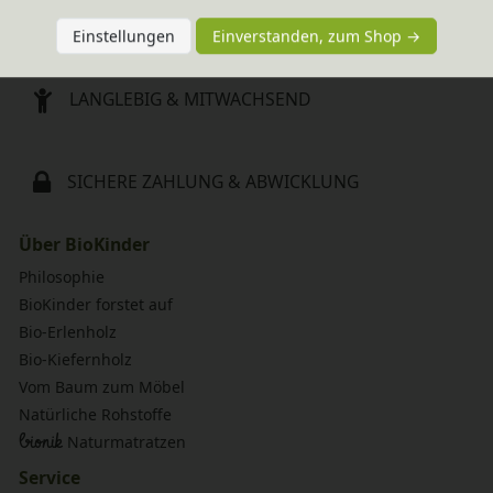
NACHHALTIGES SORTIMENT
Einstellungen
Einverstanden, zum Shop →
LANGLEBIG & MITWACHSEND
SICHERE ZAHLUNG & ABWICKLUNG
Über BioKinder
Philosophie
BioKinder forstet auf
Bio-Erlenholz
Bio-Kiefernholz
Vom Baum zum Möbel
Natürliche Rohstoffe
bionik
Naturmatratzen
Service