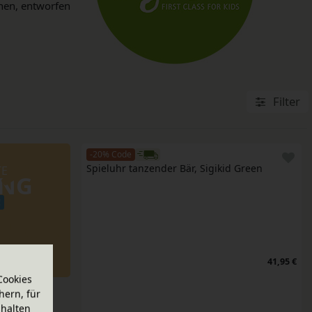
chen, entworfen
Filter
-20% Code
Spieluhr tanzender Bär, Sigikid Green
TE
UNG
!
41,95 €
Cookies
hern, für
halten