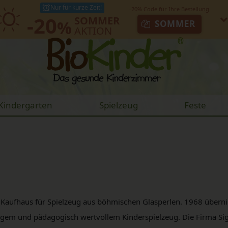
Nur für kurze Zeit!
-20
SOMMER
%
SOMMER
AKTION
Kindergarten
Spielzeug
Feste
 Kaufhaus für Spielzeug aus böhmischen Glasperlen. 1968 übern
igem und pädagogisch wertvollem Kinderspielzeug. Die Firma Sigi