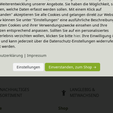
Weiterentwicklung unserer Angebote. Sie haben die Möglichkeit, s
n, welche Daten erfasst werden sollen. Mit einem Klick auf
tanden" akzeptieren Sie alle Cookies und gelangen direkt zur Webs
iv können Sie unter "Einstellungen" eine ausführliche Beschreibun
zten Cookies und ihrer Verwendungszwecke einsehen und Ihre
-20% Code
zen entsprechend anpassen. Sollten Sie auf ein personalisiertes
 wolliges Schaf, Sigikid Green
Kuscheltier Schaf
erlebnis verzichten wollen, klicken Sie bitte
hier
. Ihre Einwilligung 
30,95 €
ig und kann jederzeit über die Datenschutz-Einstellungen widerruf
t werden.
hutz­erklärung
|
Impressum
echse
en Farben
31,95 €
Einstellungen
Einverstanden, zum Shop →
NACHHALTIGES
LANGLEBIG &
SORTIMENT
MITWACHSEND
e
Shop