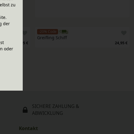
elbst zu
ite.
g der
-20% Code
Greifling Schiff
ist
46,95 €
24,95 €
en oder
SICHERE ZAHLUNG &
ABWICKLUNG
Kontakt