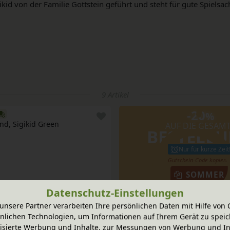
kid von der Familie Gottstein geführt und steht für gute Spielsa
9 Artikel
-20
%
d, Sigikid Green
AUF DIE GESAM
BESTELL
Nur für kurze Zeit
SOMMER
Datenschutz-Einstellungen
51,95 €
unsere Partner verarbeiten Ihre persönlichen Daten mit Hilfe von 
nlichen Technologien, um Informationen auf Ihrem Gerät zu speic
isierte Werbung und Inhalte, zur Messungen von Werbung und In