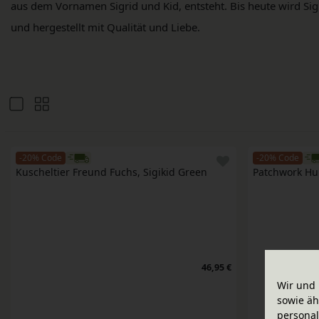
aus dem Vornamen Sigrid und Kid, entsteht. Bis heute wird Sigi
und hergestellt mit Qualität und Liebe.
-20% Code
-20% Code
Kuscheltier Freund Fuchs, Sigikid Green
Patchwork Hun
46,95 €
Wir und 
sowie äh
personal